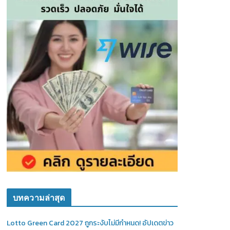
บทความล่าสุด
Lotto Green Card 2027 ถูกระงับไม่มีกำหนด! อัปเดตข่าว