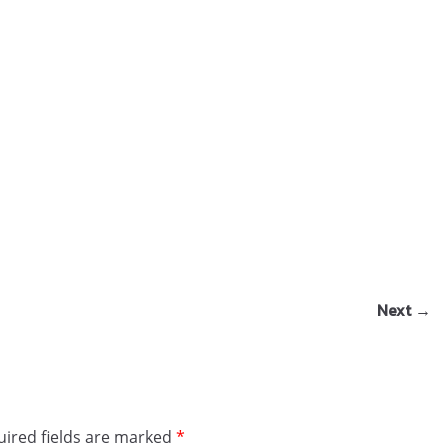
Next →
ired fields are marked
*