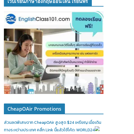
เว็บเรียนภาษาอังกฤษออนไลน์ เรียนฟรี
CheapOAir Promotions
ส่วนลดพิเสษจาก CheapOAir สูงสุด $24 เหรียญ เมื่อเดิน
ทางระหว่างประเทศ คลิ้ก Link นี้แล้วใช้โค้ด: WORLD24