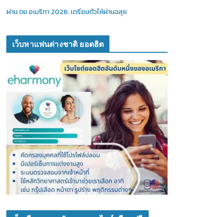
ผ่าน ตม อเมริกา 2026: เตรียมตัวให้ผ่านฉลุย
เว็บหาแฟนต่างชาติ ยอดฮิต