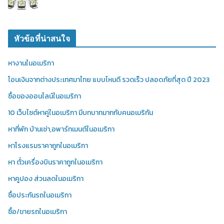
หัวข้อที่น่าสนใจ
หางานในอเมริกา
โอนเงินจากต่างประเทศมาไทย แบบไหนดี รวดเร็ว ปลอดภัยที่สุด ปี 2023
ซื้อของออนไลน์ในอเมริกา
10 เว็บไซต์หาคู่ในอเมริกา มีบทบาทมากกับคนอเมริกัน
หาที่พัก บ้านเช่า,อพาร์ทเมนต์ในอเมริกา
หาโรงแรมราคาถูกในอเมริกา
หา ตั๋วเครื่องบินราคาถูกในอเมริกา
หาคูปอง ส่วนลดในอเมริกา
ซื้อประกันรถในอเมริกา
ซื้อ/ขายรถในอเมริกา