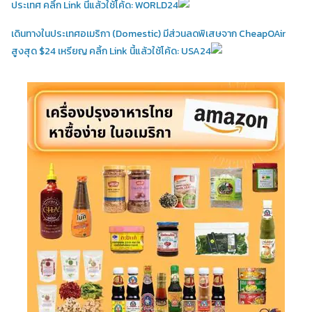
ประเทศ คลิ้ก Link นี้แล้วใช้โค้ด: WORLD24
เดินทางในประเทศอเมริกา (Domestic)
มีส่วนลดพิเสษจาก CheapOAir
สูงสุด $24 เหรียญ คลิ้ก Link นี้แล้วใช้โค้ด: USA24