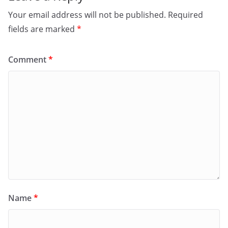
Your email address will not be published.
Required
fields are marked
*
Comment
*
Name
*