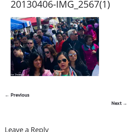
20130406-IMG_2567(1)
← Previous
Next →
Leave a Reply