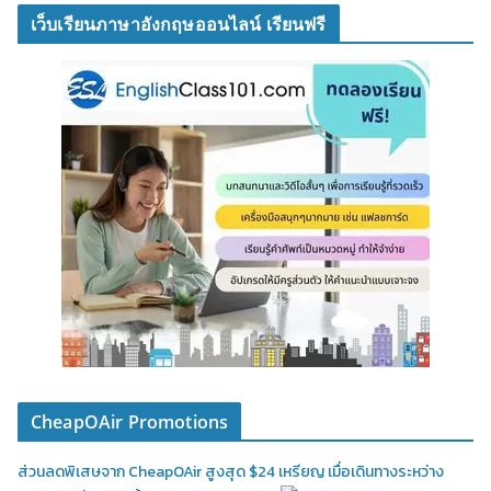
เว็บเรียนภาษาอังกฤษออนไลน์ เรียนฟรี
CheapOAir Promotions
ส่วนลดพิเสษจาก CheapOAir สูงสุด $24 เหรียญ เมื่อเดินทางระหว่าง