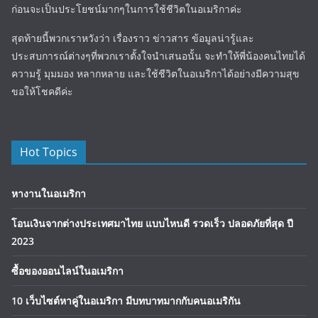
ก่อนจะเป็นประโยชน์มากๆในการใช้ชีวิตในอเมริกาค่ะ
สุดท้ายนี้พวกเราหวังว่า เรื่องราว ข่าวสาร ข้อมูลน่ารู้และ
ประสบการณ์ต่างๆที่พวกเราตั้งใจนำเสนอนั้น จะทำให้พี่น้องคนไทยได้
ความรู้ มุมมอง หลากหลาย และใช้ชีวิตในอเมริกาได้อย่างมีความสุข
ขอให้โชคดีค่ะ
Hot Topics
หางานในอเมริกา
โอนเงินจากต่างประเทศมาไทย แบบไหนดี รวดเร็ว ปลอดภัยที่สุด ปี
2023
ซื้อของออนไลน์ในอเมริกา
10 เว็บไซต์หาคู่ในอเมริกา มีบทบาทมากกับคนอเมริกัน