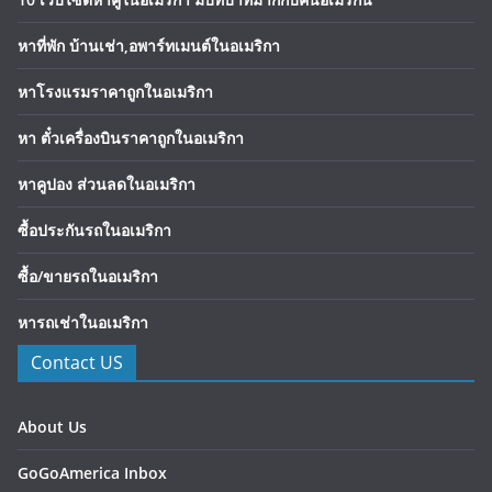
หาที่พัก บ้านเช่า,อพาร์ทเมนต์ในอเมริกา
หาโรงแรมราคาถูกในอเมริกา
หา ตั๋วเครื่องบินราคาถูกในอเมริกา
หาคูปอง ส่วนลดในอเมริกา
ซื้อประกันรถในอเมริกา
ซื้อ/ขายรถในอเมริกา
หารถเช่าในอเมริกา
Contact US
About Us
GoGoAmerica Inbox