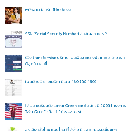
พนักงานต้อนรับ (Hostess)
SSN (Social Security Number) สำคัญอย่างไร ?
รีวิว transferwise บริการ โอนเงินจากต่างประเทศมาไทย เรท
ดีสุดในตอนนี้
ใบสมัคร วีซ่า อเมริกา ดีเอส-160 (DS-160)
ได้เวลาเตรียมตัว Lotto Green card สมัครปี 2023 โครงการ
วีซ่า กรีนการ์ดล็อตโต้ (DV-2025)
ส่งเงินกลับไทย แบบไหน ที่ได้ง่าย ดี และค่าธรรมเนียมถูก