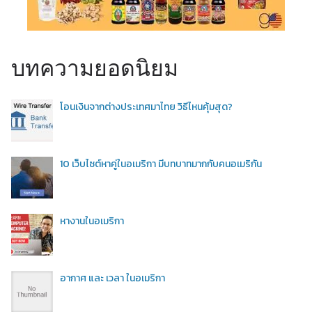
บทความยอดนิยม
โอนเงินจากต่างประเทศมาไทย วิธีไหนคุ้มสุด?
10 เว็บไซต์หาคู่ในอเมริกา มีบทบาทมากกับคนอเมริกัน
หางานในอเมริกา
อากาศ และ เวลา ในอเมริกา