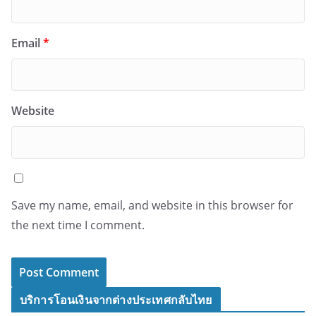
Email
*
Website
Save my name, email, and website in this browser for
the next time I comment.
บริการโอนเงินจากต่างประเทศกลับไทย