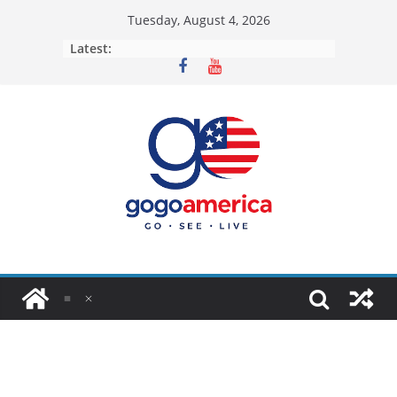
Skip
Tuesday, August 4, 2026
to
Latest:
content