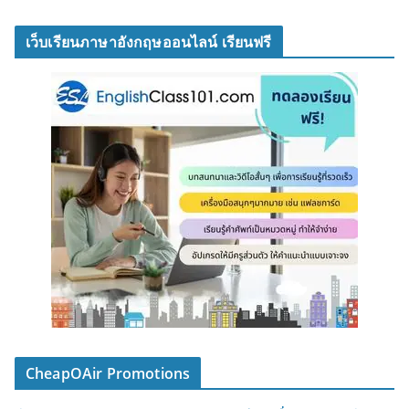
เว็บเรียนภาษาอังกฤษออนไลน์ เรียนฟรี
CheapOAir Promotions