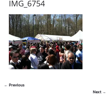
IMG_6754
← Previous
Next →