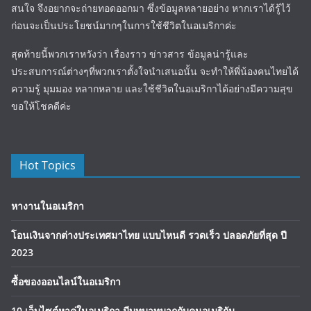
สนใจ จึงอยากจะถ่ายทอดออกมา ซึ่งข้อมูลหลายอย่าง หากเราได้รู้ไว้
ก่อนจะเป็นประโยชน์มากๆในการใช้ชีวิตในอเมริกาค่ะ
สุดท้ายนี้พวกเราหวังว่า เรื่องราว ข่าวสาร ข้อมูลน่ารู้และ
ประสบการณ์ต่างๆที่พวกเราตั้งใจนำเสนอนั้น จะทำให้พี่น้องคนไทยได้
ความรู้ มุมมอง หลากหลาย และใช้ชีวิตในอเมริกาได้อย่างมีความสุข
ขอให้โชคดีค่ะ
Hot Topics
หางานในอเมริกา
โอนเงินจากต่างประเทศมาไทย แบบไหนดี รวดเร็ว ปลอดภัยที่สุด ปี
2023
ซื้อของออนไลน์ในอเมริกา
10 เว็บไซต์หาคู่ในอเมริกา มีบทบาทมากกับคนอเมริกัน