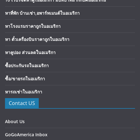
หาที่พัก บ้านเช่า,อพาร์ทเมนต์ในอเมริกา
หาโรงแรมราคาถูกในอเมริกา
หา ตั๋วเครื่องบินราคาถูกในอเมริกา
หาคูปอง ส่วนลดในอเมริกา
ซื้อประกันรถในอเมริกา
ซื้อ/ขายรถในอเมริกา
หารถเช่าในอเมริกา
Contact US
About Us
GoGoAmerica Inbox