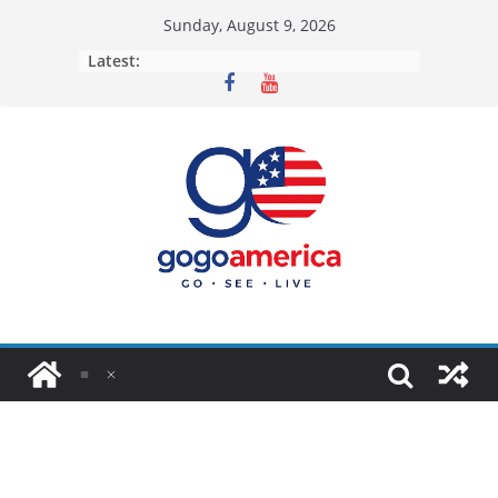
Skip
Sunday, August 9, 2026
to
Latest:
content