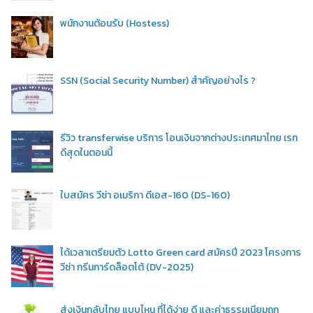
พนักงานต้อนรับ (Hostess)
SSN (Social Security Number) สำคัญอย่างไร ?
รีวิว transferwise บริการ โอนเงินจากต่างประเทศมาไทย เรท
ดีสุดในตอนนี้
ใบสมัคร วีซ่า อเมริกา ดีเอส-160 (DS-160)
ได้เวลาเตรียมตัว Lotto Green card สมัครปี 2023 โครงการ
วีซ่า กรีนการ์ดล็อตโต้ (DV-2025)
ส่งเงินกลับไทย แบบไหน ที่ได้ง่าย ดี และค่าธรรมเนียมถูก