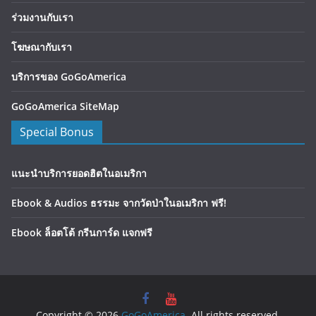
ร่วมงานกับเรา
โฆษณากับเรา
บริการของ GoGoAmerica
GoGoAmerica SiteMap
Special Bonus
แนะนำบริการยอดฮิตในอเมริกา
Ebook & Audios ธรรมะ จากวัดป่าในอเมริกา ฟรี!
Ebook ล็อตโต้ กรีนการ์ด แจกฟรี
Copyright © 2026
GoGoAmerica
. All rights reserved.