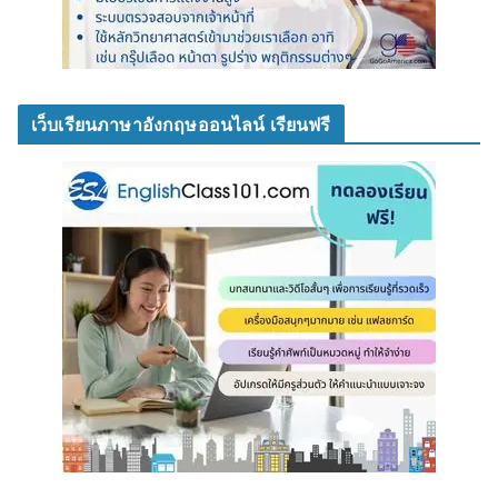
เว็บเรียนภาษาอังกฤษออนไลน์ เรียนฟรี