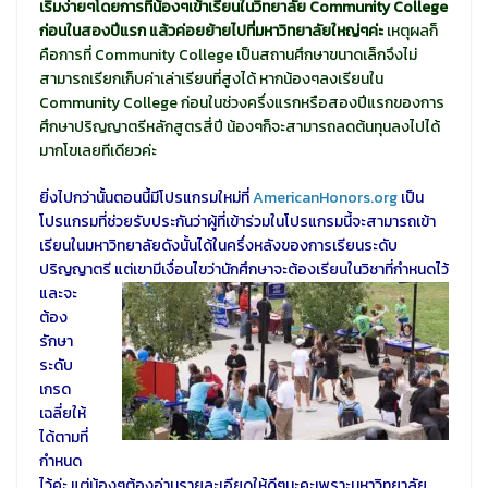
เริ่มง่ายๆโดยการที่น้องๆเข้าเรียนในวิทยาลัย Community College
ก่อนในสองปีแรก แล้วค่อยย้ายไปที่มหาวิทยาลัยใหญ่ๆค่ะ
เหตุผลก็
คือการที่ Community College เป็นสถานศึกษาขนาดเล็กจึงไม่
สามารถเรียกเก็บค่าเล่าเรียนที่สูงได้ หากน้องๆลงเรียนใน
Community College ก่อนในช่วงครึ่งแรกหรือสองปีแรกของการ
ศึกษาปริญญาตรีหลักสูตรสี่ปี น้องๆก็จะสามารถลดต้นทุนลงไปได้
มากโขเลยทีเดียวค่ะ
ยิ่งไปกว่านั้นตอนนี้มีโปรแกรมใหม่ที่
AmericanHonors.org
เป็น
โปรแกรมที่ช่วยรับประกันว่าผู้ที่เข้าร่วมในโปรแกรมนี้จะสามารถเข้า
เรียนในมหาวิทยาลัยดังนั้นได้ในครึ่งหลังของการเรียนระดับ
ปริญญาตรี แต่เขา
มีเงื่อนไขว่านักศึกษาจะต้องเรียนในวิชาที่กำหนดไว้
และจะ
ต้อง
รักษา
ระดับ
เกรด
เฉลี่ยให้
ได้ตามที่
กำหนด
ไว้ค่ะ แต่น้องๆต้องอ่านรายละเอียดให้ดีๆนะคะเพราะมหาวิทยาลัย