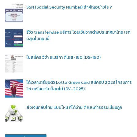
SSN (Social Security Number) สำคัญอย่างไร ?
รีวิว transferwise บริการ โอนเงินจากต่างประเทศมาไทย เรท
ดีสุดในตอนนี้
ใบสมัคร วีซ่า อเมริกา ดีเอส-160 (DS-160)
ได้เวลาเตรียมตัว Lotto Green card สมัครปี 2023 โครงการ
วีซ่า กรีนการ์ดล็อตโต้ (DV-2025)
ส่งเงินกลับไทย แบบไหน ที่ได้ง่าย ดี และค่าธรรมเนียมถูก