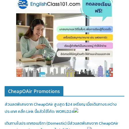
CheapOAir Promotions
ส่วนลดพิเสษจาก CheapOAir สูงสุด $24 เหรียญ เมื่อเดินทางระหว่าง
ประเทศ คลิ้ก Link นี้แล้วใช้โค้ด: WORLD24
เดินทางในประเทศอเมริกา (Domestic)
มีส่วนลดพิเสษจาก CheapOAir