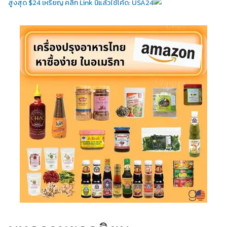
สูงสุด $24 เหรียญ คลิ้ก Link นี้แล้วใช้โค้ด: USA24