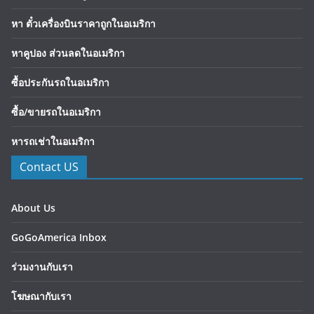
หา ตั๋วเครื่องบินราคาถูกในอเมริกา
หาคูปอง ส่วนลดในอเมริกา
ซื้อประกันรถในอเมริกา
ซื้อ/ขายรถในอเมริกา
หารถเช่าในอเมริกา
Contact US
About Us
GoGoAmerica Inbox
ร่วมงานกับเรา
โฆษณากับเรา