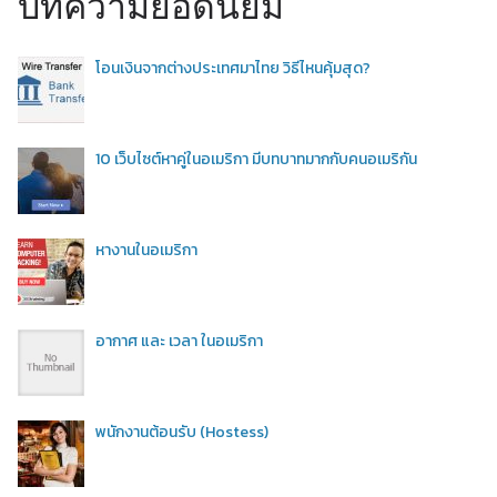
บทความยอดนิยม
โอนเงินจากต่างประเทศมาไทย วิธีไหนคุ้มสุด?
10 เว็บไซต์หาคู่ในอเมริกา มีบทบาทมากกับคนอเมริกัน
หางานในอเมริกา
อากาศ และ เวลา ในอเมริกา
พนักงานต้อนรับ (Hostess)