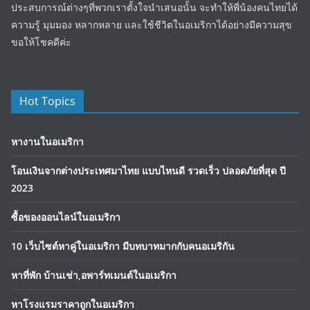
ประสบการณ์ต่างๆที่พวกเราตั้งใจนำเสนอนั้น จะทำให้พี่น้องคนไทยได้
ความรู้ มุมมอง หลากหลาย และใช้ชีวิตในอเมริกาได้อย่างมีความสุข
ขอให้โชคดีค่ะ
Hot Topics
หางานในอเมริกา
โอนเงินจากต่างประเทศมาไทย แบบไหนดี รวดเร็ว ปลอดภัยที่สุด ปี
2023
ซื้อของออนไลน์ในอเมริกา
10 เว็บไซต์หาคู่ในอเมริกา มีบทบาทมากกับคนอเมริกัน
หาที่พัก บ้านเช่า,อพาร์ทเมนต์ในอเมริกา
หาโรงแรมราคาถูกในอเมริกา