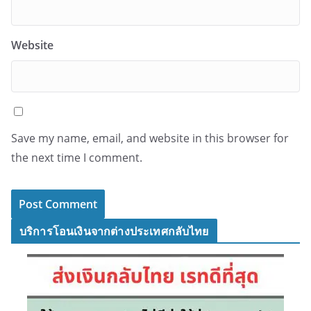
Website
Save my name, email, and website in this browser for
the next time I comment.
บริการโอนเงินจากต่างประเทศกลับไทย