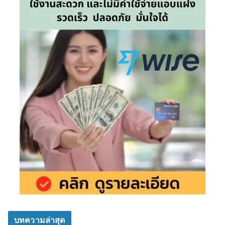
บทความล่าสุด