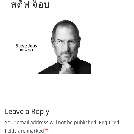
สตีฟ จ็อบ
Leave a Reply
Your email address will not be published.
Required
fields are marked
*