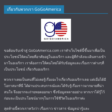
เกี่ยวกับพวกเรา GoGoAmerica
ขอต้อนรับเข้าสู่ GoGoAmerica.com เราทำเว็บไซต์นี้ขึ้นมาเพื่อเป็น
ประโยชน์ให้คนไทยที่อาศัยอยู่ในอเมริกา และผู้ที่กำลังจะเดินทางเข้า
มาในอเมริกา เราต้องการให้คนไทยได้รับข้อมูลและเรื่องราวต่างๆที่
เป็นประโยชน์ เกี่ยวกับอเมริกา
พวกเราเคยเป็นคนที่ไม่เคยรู้เรื่องอะไรเกี่ยวกับอเมริกาเลย แต่เมื่อได้มี
โอกาสมาที่นี่ ได้ผ่านประสบการณ์และได้รับรู้เรื่องราวมากมายที่น่า
สนใจ จึงอยากจะถ่ายทอดออกมา ซึ่งข้อมูลหลายอย่าง หากเราได้รู้ไว้
ก่อนจะเป็นประโยชน์มากๆในการใช้ชีวิตในอเมริกาค่ะ
สุดท้ายนี้พวกเราหวังว่า เรื่องราว ข่าวสาร ข้อมูลน่ารู้และ