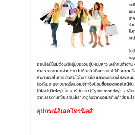
แต่
ชอบ
เทค
ร้า
ก็ส
รณ์
ในบ
กลุ
ออนไลน์นั้นมีตั้งแต่กลุ่มของวัยรุ่นหนุ่มสาว เหล่าคนทำงาน 
ช่างสะดวก และง่ายดาย ไม่ต้องไปเดินหาของให้เมื่อยขาหรื
สินค้าช่วยในการตัดสินใจในการซื้อ แล้วยังมีแต้มให้สะสมข
ข้อดีเยอะแยะขนาดนี้คนอเมริกาจึงนิยม
ซื้อของออนไลน์
กัน
(Black Firday) ,ไซเบอร์มันเดย์ (Cyber monday) และอีก
จากบรรดานักช็อป วันนี้เรามาดูกันว่าคนอเมริกันเค้าซื้ออ
อุปกรณ์อิเลคโทรนิคส์