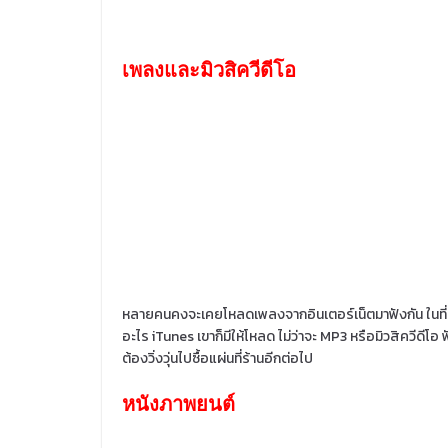
เพลงและมิวสิควีดีโอ
หลายคนคงจะเคยโหลดเพลงจากอินเตอร์เน็ตมาฟังกัน ในที่นี้
อะไร iTunes เขาก็มีให้โหลด ไม่ว่าจะ MP3 หรือมิวสิควีดี
ต้องวิ่งวุ่นไปซื้อแผ่นที่ร้านอีกต่อไป
หนังภาพยนต์