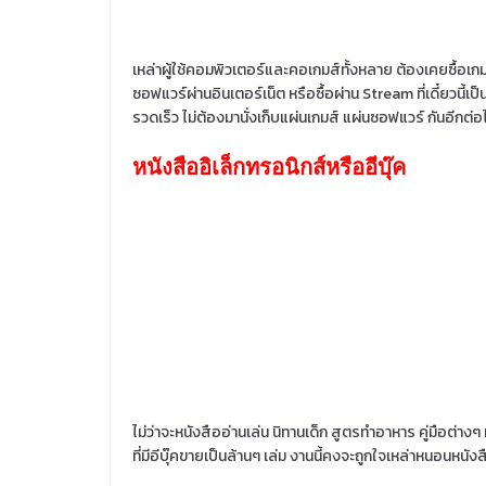
เหล่าผู้ใช้คอมพิวเตอร์และคอเกมส์ทั้งหลาย ต้องเคยซื้อเกม
ซอฟแวร์ผ่านอินเตอร์เน็ต หรือซื้อผ่าน Stream ที่เดี๋ยวนี้เ
รวดเร็ว ไม่ต้องมานั่งเก็บแผ่นเกมส์ แผ่นซอฟแวร์ กันอีกต่อ
หนังสืออิเล็กทรอนิกส์หรืออีบุ๊ค
ไม่ว่าจะหนังสืออ่านเล่น นิทานเด็ก สูตรทำอาหาร คู่มือต่างๆ 
ที่มีอีบุ๊คขายเป็นล้านๆ เล่ม งานนี้คงจะถูกใจเหล่าหนอนหนั