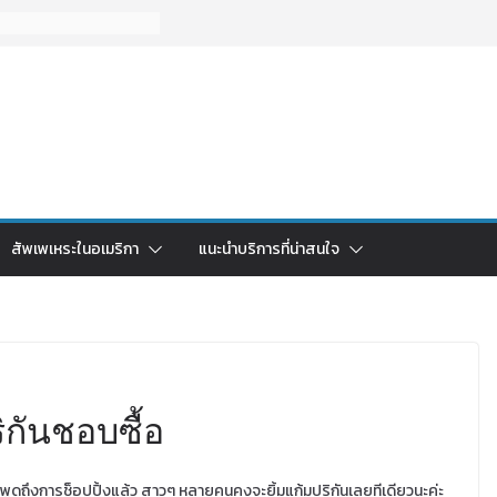
สัพเพเหระในอเมริกา
แนะนำบริการที่น่าสนใจ
ิกันชอบซื้อ
่อพูดถึงการช็อปปิ้งแล้ว สาวๆ หลายคนคงจะยิ้มแก้มปริกันเลยทีเดียวนะค่ะ