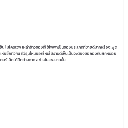
ู้เย็น ไมโครเวฟ เหล่าข้าวของที่ใช้ไฟฟ้าเป็นของประเภทที่ขายดีมากหรือจะพูด
้าเห่อซื้อทีวีกัน ทีวีรุ่นไหนออกใหม่ใช้งานดีเห็นเป็นจะต้องขอลองกันสักหน่อย
อินเตอร์เน็ตได้อีกต่างหาก อะไรมันจะขนาดนั้น