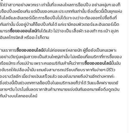
ก็ใช่ว่าสาวๆอย่างพวกเรา เท่านั้นที่จะหลงใหลการช็อปปิ้ง อย่างหนุ่มๆ เองก็
ช็อปปิ้งเหมือนกัน แต่เป็นของคนละประเภทกันเท่านั้น ยิ่งเดี๋ยวนี้เป็นยุคแห่ง
โนโลยีและอินเตอร์เน็ต การช็อปปิ้งไม่ได้เจาะจงว่าจะต้องออกไปซื้อถึงที่
นกันเท่านั้น นั่งอยู่บ้านก็ช็อปปิ้งกันได้ แค่เรามีคอมพิวเตอร์และอินเตอร์เน็ต
ามารถ
ซื้อของออนไลน์
กันได้แล้ว ไม่ว่าจะเป็น เสื้อผ้า รองเท้า กระเป๋า อุปก
อิเลคโทรนิคส์ หรืออะไรก็ตาม
้านเราการ
ซื้อของออนไลน์
ยังไม่ค่อยแพร่หลายนัก ผู้ซื้อยังเป็นคนเฉพาะ
่มอย่างวัยรุ่นหนุ่มสาวซะเป็นส่วนใหญ่เท่านั้น ไม่เหมือนที่อเมริกาที่การซื้อของ
หรือแม้กระทั่งแม่บ้าน เพราะคนอเมริกันเค้าเห็นว่าการ
ซื้อของออนไลน์
นั้นมัน
อขับรถให้เปลืองน้ำมัน แถมยังสามารถเปรียบเทียบราคากันง่ายๆ มีรีวิว
องรางวัลอีก เมื่อจ่ายเงินเสร็จแล้ว ของยังมาเกยถึงบ้านอีกต่างหากค่ะ
 ยิ่งช่วงนี้เป็นช่วงเทศกาลช็อปปิ้งในอเมริกาเลยก็ว่าได้ วันแบล็คฟรายเดย์
หลายๆวัน โปรโมชั่นลดราคาสินค้ามากมายแข่งขันกันออกมาเพื่อดึงดูดเงิน
ะไรกันบ้างบนโลกออนไลน์