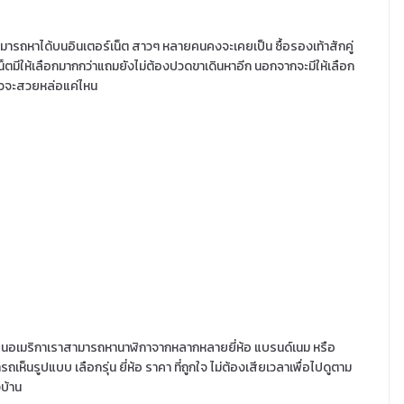
สามารถหาได้บนอินเตอร์เน็ต สาวๆ หลายคนคงจะเคยเป็น ซื้อรองเท้าสักคู่
ร์เน็ตมีให้เลือกมากกว่าแถมยังไม่ต้องปวดขาเดินหาอีก นอกจากจะมีให้เลือก
ล้วจะสวยหล่อแค่ไหน
มัย ในอเมริกาเราสามารถหานาฬิกาจากหลากหลายยี่ห้อ แบรนด์เนม หรือ
เห็นรูปแบบ เลือกรุ่น ยี่ห้อ ราคา ที่ถูกใจ ไม่ต้องเสียเวลาเพื่อไปดูตาม
งบ้าน