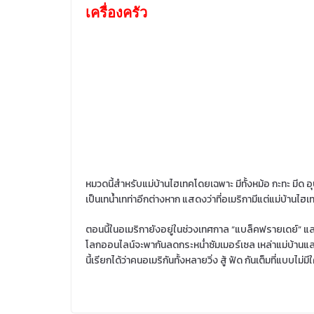
เครื่องครัว
หมวดนี้สำหรับแม่บ้านไฮเทคโดยเฉพาะ มีทั้งหม้อ กะทะ มีด
เป็นเทน้ำเทท่าอีกต่างหาก แสดงว่าที่อเมริกามีแต่แม่บ้านไฮเทค
ตอนนี้ในอเมริกายังอยู่ในช่วงเทศกาล “แบล็คฟรายเดย์” และ
โลกออนไลน์จะพากันลดกระหน่ำซัมเมอร์เซล เหล่าแม่บ้านและผู
นี้เรียกได้ว่าคนอเมริกันทั้งหลายวิ่ง สู้ ฟัด กันเต็มที่แบบไ