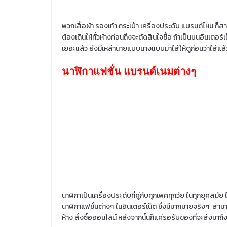
พวกเสื้อผ้า รองเท้า กระเป๋า เครื่องประดับ แบรนด์ไหน ก็
ต้องเดินให้ทั่วห้างก่อนถึงจะตัดสินใจซื้อ ถ้าเป็นบนอินเตอ
เยอะแล้ว ยังมีเหล่านายแบบนางแบบมาใส่ให้ดูก่อนว่าใส่แ
นาฬิกาแฟชั่น แบรนด์เนมต่างๆ
นาฬิกาเป็นเครื่องประดับที่คู่กับทุกเพศทุกวัย ในทุกยุคส
นาฬิกาแฟชั่นต่างๆ ในอินเตอร์เน็ต ซึ่งมีมากมายจริงๆ สามารถ
ห้าง สั่งซื้อออนไลน์ หลังจากนั้นก็แค่รอรับของที่จะส่งมาถึ