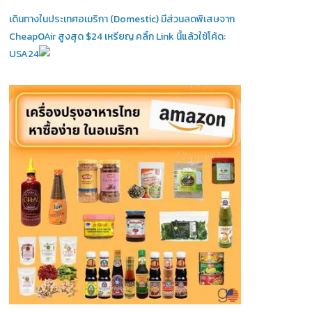
เดินทางในประเทศอเมริกา (Domestic)
มีส่วนลดพิเสษจาก
CheapOAir สูงสุด $24 เหรียญ คลิ้ก Link นี้แล้วใช้โค้ด:
USA24