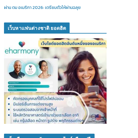
ผ่าน ตม อเมริกา 2026: เตรียมตัวให้ผ่านฉลุย
เว็บหาแฟนต่างชาติ ยอดฮิต