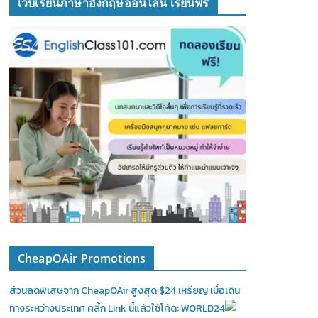
เว็บเรียนภาษาอังกฤษออนไลน์ เรียนฟรี
CheapOAir Promotions
ส่วนลดพิเสษจาก CheapOAir สูงสุด $24 เหรียญ เมื่อเดิน
ทางระหว่างประเทศ คลิ้ก Link นี้แล้วใช้โค้ด: WORLD24