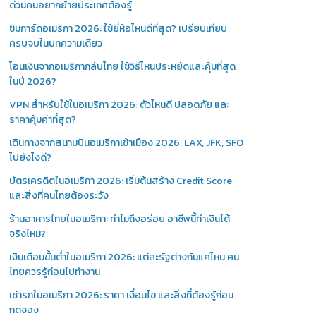
ด่วนคนอยากย้ายประเทศต้องรู้
ซิมการ์ดอเมริกา 2026: ใช้ยี่ห้อไหนดีที่สุด? เปรียบเทียบ
ครบจบในบทความเดียว
โอนเงินจากอเมริกากลับไทย ใช้วิธีไหนประหยัดและคุ้มที่สุด
ในปี 2026?
VPN สำหรับใช้ในอเมริกา 2026: ตัวไหนดี ปลอดภัย และ
ราคาคุ้มค่าที่สุด?
เดินทางจากสนามบินอเมริกาเข้าเมือง 2026: LAX, JFK, SFO
ไปยังไงดี?
บัตรเครดิตในอเมริกา 2026: เริ่มต้นสร้าง Credit Score
และสิ่งที่คนไทยต้องระวัง
ร้านอาหารไทยในอเมริกา: ทำไมถึงอร่อย อาชีพนี้ทำเงินได้
จริงไหม?
เงินเดือนขั้นต่ำในอเมริกา 2026: แต่ละรัฐต่างกันแค่ไหน คน
ไทยควรรู้ก่อนไปทำงาน
เช่ารถในอเมริกา 2026: ราคา เงื่อนไข และสิ่งที่ต้องรู้ก่อน
กดจอง