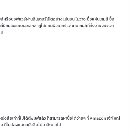
ส์หรือซอฟแวร์ผ่านอินเตอร์เน็ตอย่างแน่นอน ไม่ว่าจะซื้อแผ่นเกมส์ ซื้อ
ป็นที่นิยมชมชอบของเหล่าผู้ใช้คอมพิวเตอร์และคอเกมส์ที่ทั้งง่าย สะดวก
ไป
หนังสือเก่าที่ไม่ได้ตีพิมพ์แล้ว ก็สามารถหาซื้อได้ง่ายๆ ที่ Amazon เจ้าใหญ่
งสือ ที่ไม่ต้องแบกหนังสือไปมาอีกต่อไป