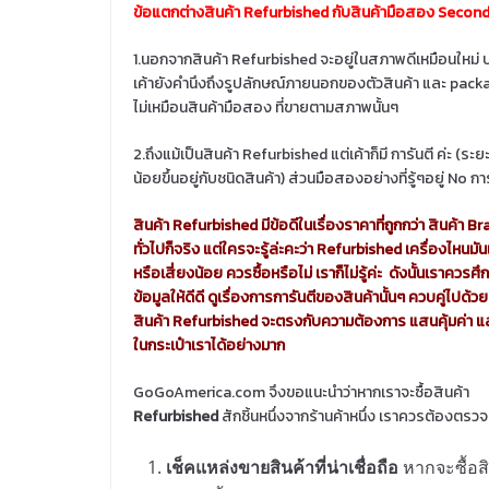
ข้อแตกต่างสินค้า Refurbished กับสินค้ามือสอง Second H
1.นอกจากสินค้า Refurbished จะอยู่ในสภาพดีเหมือนใหม่ 
เค้ายังคำนึงถึงรูปลักษณ์ภายนอกของตัวสินค้า และ pack
ไม่เหมือนสินค้ามือสอง ที่ขายตามสภาพนั้นๆ
2.ถึงแม้เป็นสินค้า Refurbished แต่เค้าก็มี การันตี ค่ะ (ระ
น้อยขึ้นอยู่กับชนิดสินค้า) ส่วนมือสองอย่างที่รู้ๆอยู่ No การ
สินค้า Refurbished มีข้อดีในเรื่องราคาที่ถูกกว่า สินค้า 
ทั่วไปก็จริง แต่ใครจะรู้ล่ะคะว่า Refurbished เครื่องไหนมั
หรือเสี่ยงน้อย ควรซื้อหรือไม่ เราก็ไม่รู้ค่ะ ดังนั้นเราควรศ
ข้อมูลให้ดีดี ดูเรื่องการการันตีของสินค้านั้นๆ ควบคู่ไปด้วย 
สินค้า Refurbished จะตรงกับความต้องการ แสนคุ้มค่า แ
ในกระเป๋าเราได้อย่างมาก
GoGoAmerica.com จึงขอแนะนำว่าหากเราจะซื้อสินค้า
Refurbished
สักชิ้นหนึ่งจากร้านค้าหนึ่ง
เราควรต้องตรวจดู
เช็คแหล่งขายสินค้าที่น่าเชื่อถือ
หากจะซื้อส