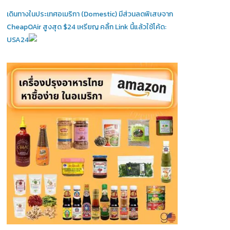
เดินทางในประเทศอเมริกา (Domestic)
มีส่วนลดพิเสษจาก
CheapOAir สูงสุด $24 เหรียญ คลิ้ก Link นี้แล้วใช้โค้ด:
USA24