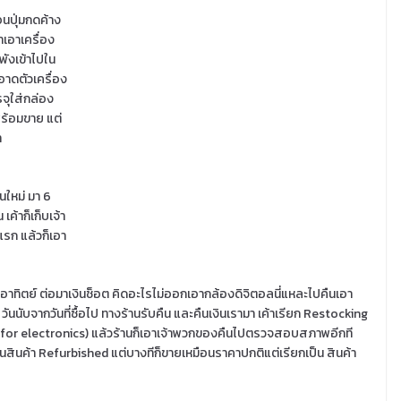
อนปุ่มกดค้าง
าเอาเครื่อง
พังเข้าไปใน
อาดตัวเครื่อง
รจุใส่กล่อง
ร้อมขาย แต่
า
่นใหม่ มา 6
เค้าก็เก็บเจ้า
รก แล้วก็เอา
าม อาทิตย์ ต่อมาเงินช็อต คิดอะไรไม่ออกเอากล้องดิจิตอลนี่แหละไปคืนเอา
ันนับจากวันที่ซื้อไป ทางร้านรับคืน และคืนเงินเรามา เค้าเรียก Restocking
% (for electronics) แล้วร้านก็เอาเจ้าพวกของคืนไปตรวจสอบสภาพอีกที
เป็นสินค้า Refurbished แต่บางทีก็ขายเหมือนราคาปกติแต่เรียกเป็น สินค้า