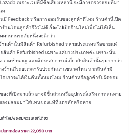
azada เพราะเวปที่มีชื่อเสียงเหล่านี้ จะมีการตรวจสอบที่มา
เนม
านมี Feedback หรือการยอมรับของลูกค้าดีไหม ร้านค้านี้เปิด
้านโดนลูกค้ารีวิวไม่ดี ก็จะไปเปิดร้านใหม่เพื่อไม่ให้เห็น
ปิดมานานระดับหนึ่งจะดีกว่า
าร้านค้านั้นมีสินค้า Refurbished หลายประเภทหรือขายแค่
ขายสินค้า Refurbished เฉพาะแค่บางประเภทค่ะ เพราะนั่น
ความชำนาญ และมีประสบการณ์เกี่ยวกับสินค้านั้นๆมากกว่า
างร้านมีระยะเวลารับประกันนานขนาดไหน หากสินค้ามี
งไร เราจะได้เงินคืนทั้งหมดไหม ร้านค้าหรือลูกค้ารับผิดชอบ
องที่เปิดมาแล้ว อาจมีชิ้นส่วนหรืออุปกรณ์เสริมตกหล่นหาย
่เอาของปลอมมาใส่แทนของแท้ที่แตกหักหรือหาย
ินค้าใหม่พอสมควรเลยทีเดียว
ม่แกะกล่อง ราคา 22,050 บาท