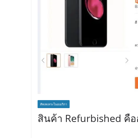
สัพเพเหระในอเมริกา
สินค้า Refurbished คื