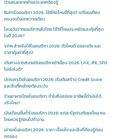
ด่วนคนอยากย้ายประเทศต้องรู้
ซิมการ์ดอเมริกา 2026: ใช้ยี่ห้อไหนดีที่สุด? เปรียบเทียบ
ครบจบในบทความเดียว
โอนเงินจากอเมริกากลับไทย ใช้วิธีไหนประหยัดและคุ้มที่สุด
ในปี 2026?
VPN สำหรับใช้ในอเมริกา 2026: ตัวไหนดี ปลอดภัย และ
ราคาคุ้มค่าที่สุด?
เดินทางจากสนามบินอเมริกาเข้าเมือง 2026: LAX, JFK, SFO
ไปยังไงดี?
บัตรเครดิตในอเมริกา 2026: เริ่มต้นสร้าง Credit Score
และสิ่งที่คนไทยต้องระวัง
ร้านอาหารไทยในอเมริกา: ทำไมถึงอร่อย อาชีพนี้ทำเงินได้
จริงไหม?
เงินเดือนขั้นต่ำในอเมริกา 2026: แต่ละรัฐต่างกันแค่ไหน คน
ไทยควรรู้ก่อนไปทำงาน
เช่ารถในอเมริกา 2026: ราคา เงื่อนไข และสิ่งที่ต้องรู้ก่อน
กดจอง