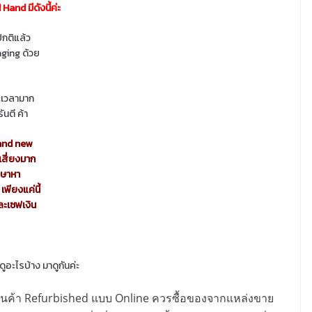
and มีดังนี้ค่ะ
ปกติแล้ว
aging ด้วย
ยะเวลามาก
ันตี ค้า
Brand new
นเสี่ยงมาก
ึกษาหา
เพียงแค่นี้
ละเซฟเงิน
อะไรบ้าง มาดูกันค่ะ
ินค้า Refurbished แบบ Online ควรซื้อของจากแหล่งขาย