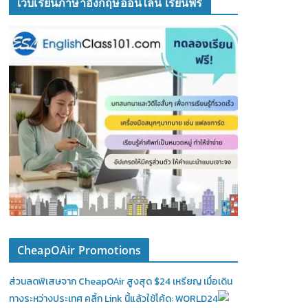
เว็บเรียนภาษาอังกฤษออนไลน์ เรียนฟรี
CheapOAir Promotions
ส่วนลดพิเสษจาก CheapOAir สูงสุด $24 เหรียญ เมื่อเดิน
ทางระหว่างประเทศ คลิ้ก Link นี้แล้วใช้โค้ด: WORLD24