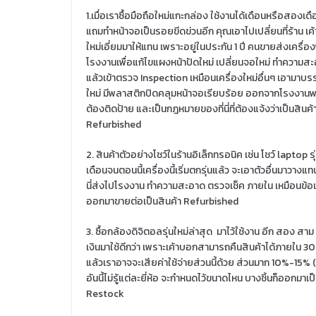
1.เมื่อเราซื้อมือถือใหม่แกะกล่อง ใช้งานได้เดือนหรือสองเดื
แถมทำหน้าจอเป็นรอยขีดข่วนอีก คุณเอาไปเปลี่ยนที่ร้าน เค้
ใหม่เอี่ยมมาให้แทน เพราะอยู่ในประกัน 1 ปี คนขายส่งเครื่อง
โรงงานเพื่อแก้ไขแผงหน้าปัดใหม่ เปลี่ยนจอใหม่ ทำความสะ
แล้วเข้าตรวจ Inspection เหมือนเครื่องใหม่อื่นๆ เอามาบร
ใหม่ มีพลาสติกปิดคลุมหน้าจอเรียบร้อย ออกจากโรงงานพ
ต้องติดป้าย และเป็นกฎหมายของที่นี่ที่ต้องแจ้งว่าเป็นสินค้
Refurbished
2. สินค้าตัวอย่างโชว์ในร้านอิเล็กทรอนิค เช่น โชว์ laptop รุ
เดือนจนตอนนี้เครื่องนี้เริ่มตกรุ่นแล้ว จะเอาตัวอื่นมาวางแทน 
นี่ส่งไปโรงงาน ทำความสะอาด ตรวจเช็ค ภายใน เหมือนข้อแ
ออกมาขายต่อเป็นสินค้า Refurbished
3. ซื้อกล้องดิจิตอลรุ่นใหม่ล่าสุด มาไว้ใช้งาน อีก สอง ส
เงินมาใช้ดีกว่า เพราะเค้าบอกสามารถคืนสินค้าได้ภายใน 30 ว
แล้วเราอาจจะเสียค่าใช้จ่ายส่วนนี้ด้วย ส่วนมาก 10%-15
อันนี้ไม่รู้แต่ละยี่ห้อ จะกำหนดไว้ขนาดไหน บางชิ้นก็ออกมา
Restock