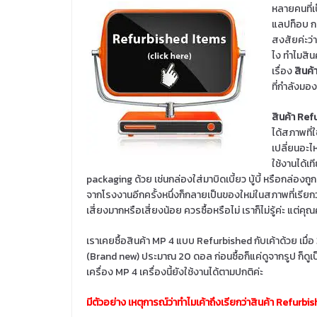
หลายคนที่เ
แลปท็อบ ก
สงสัยค่ะว่
ไง ทำไมสินค
เรื่อง
สินค้
ที่กำลังมอ
สินค้า Ref
ได้สภาพที่
เปลี่ยนอะไ
ใช้งานได้เท
packaging ด้วย เช่นกล่องใส่มาบิดเบี้ยว บู้บี้ หรือกล่อง
จากโรงงานอีกครั้งหนึ่งก็กลายเป็นของใหม่ในสภาพที่เรียกว่
เสี่ยงมากหรือเสี่ยงน้อย ควรซื้อหรือไม่ เราก็ไม่รู้ค่ะ แต่ค
เราเคยซื้อสินค้า MP 4 แบบ Refurbished กับเค้าด้วย เมื่อ
(Brand new) ประมาณ 20 ดอล ก่อนซื้อก็แค่ดูจากรูป ก็ดูเป็
เครื่อง MP 4 เครื่องนี้ยังใช้งานได้ตามปกติค่ะ
มีตัวอย่าง เหตุการณ์ว่าทำไมเค้าถึงเรียกว่าสินค้า Refurbi