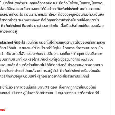
ป็นนักช็อปสินค้าประเภทอิเล็กทรอนิค เช่น มือถือ,ไอโฟน, ไอแพด, ไอพอด,
ล้องดิจิตอลและอืนๆ คงเคยได้ยินคำว่า
“Refurbished
” นะค่ะ หลายคน
ามันหมายถึงอะไร ตอนเรามาอเมริกาใหม่ๆ ก็ยังงงอยู่เหมือนกันว่ามันเป็นยัง
้าที่ติดคำว่า “Refurbished” จึงได้ถูกกว่าสินค้าทั่วๆไป วันนี้จึงอยากนำ
า Refurbished คืออะไร
มาเล่าบอกต่อกัน เผื่อเป็นประโยชน์กับคนงบน้อย
งหาของดีอยู่
urbished คืออะไร
: มันก็คือ ของที่ไม่ได้ใหม่ถอดด้ามแต่ไปซ่อมหรือเคลมจน
ใช้งานได้กลับมา ของเหล่านี้จะนำมาทำให้ดูใหม่ โดยการ ทำความสะอาด, ขัด
หล่ แก้ไข อะไรที่พังๆ ซ่อม พ่นเงา เปลี่ยนกระจกที่แตก ทำทุกทางจนมีสภาพ
ียบเท่ากับสินค้าใหม่
หรือใกล้เคียงใหม่ที่สุด ซึ่งรวมถึงการ replace
ถูกเปิดมาแล้ว ส่งมาถึงร้านก็ขายไม่ได้ก็ต้องส่งกลับโรงงานผลิต พอออกมา
า refurbished ไปซะแล้ว แต่ใครจะรู้ล่ะว่า Refurbished เครื่องไหนมัน
ุณควรศึกษาข้อมูล ขอบเขตให้รู้ก่อน ถ้าอยากจะซื้อสินค้าประเภทนี้
 3 ปีที่แล้ว ราคาตอนนั้นประมาณ 79 ดอล ซึ่งราคาถูกกว่าซื้อของใหม่
นของใหม่มากๆ ดูไม่ออกด้วยซ้ำว่าเคยมีปัญหามาก่อน เราถือว่าโชคดีที่
shed