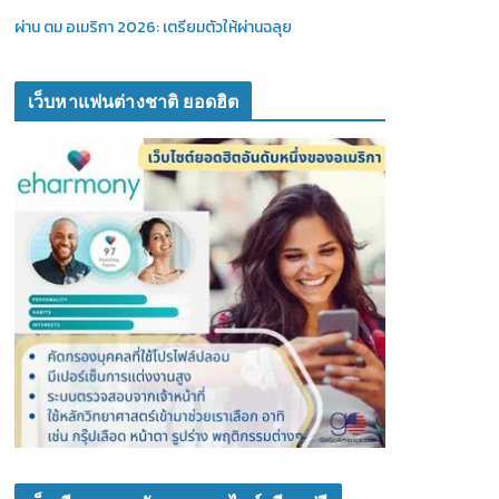
ผ่าน ตม อเมริกา 2026: เตรียมตัวให้ผ่านฉลุย
เว็บหาแฟนต่างชาติ ยอดฮิต