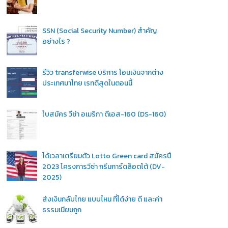
SSN (Social Security Number) สำคัญ
อย่างไร ?
รีวิว transferwise บริการ โอนเงินจากต่าง
ประเทศมาไทย เรทดีสุดในตอนนี้
ใบสมัคร วีซ่า อเมริกา ดีเอส-160 (DS-160)
ได้เวลาเตรียมตัว Lotto Green card สมัครปี
2023 โครงการวีซ่า กรีนการ์ดล็อตโต้ (DV-
2025)
ส่งเงินกลับไทย แบบไหน ที่ได้ง่าย ดี และค่า
ธรรมเนียมถูก