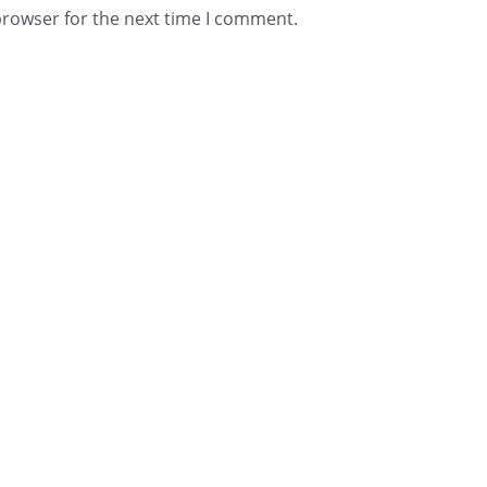
browser for the next time I comment.