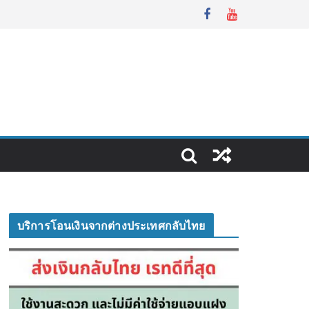
บริการโอนเงินจากต่างประเทศกลับไทย