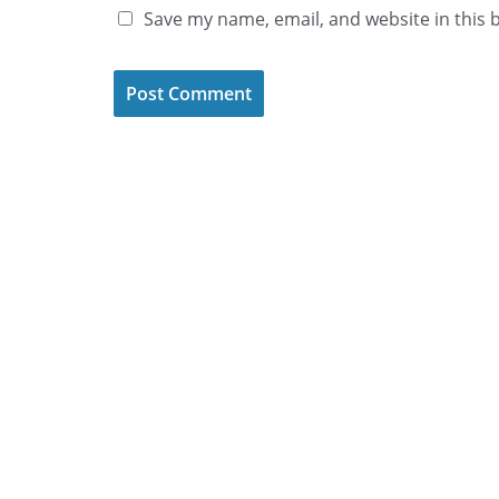
Save my name, email, and website in this 