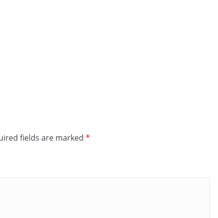
ired fields are marked
*