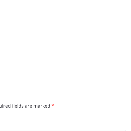
ired fields are marked
*