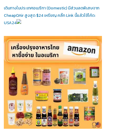
เดินทางในประเทศอเมริกา (Domestic)
มีส่วนลดพิเสษจาก
CheapOAir สูงสุด $24 เหรียญ คลิ้ก Link นี้แล้วใช้โค้ด:
USA24