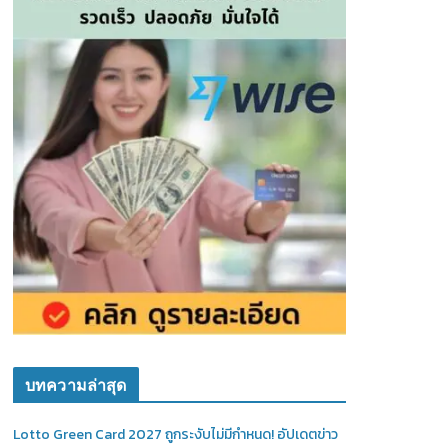
บทความล่าสุด
Lotto Green Card 2027 ถูกระงับไม่มีกำหนด! อัปเดตข่าว