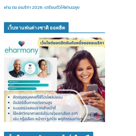
ผ่าน ตม อเมริกา 2026: เตรียมตัวให้ผ่านฉลุย
เว็บหาแฟนต่างชาติ ยอดฮิต