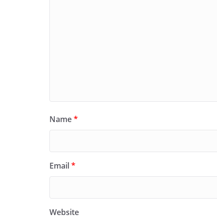
Name
*
Email
*
Website