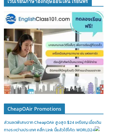
เว็บเรียนภาษาอังกฤษออนไลน์ เรียนฟรี
CheapOAir Promotions
ส่วนลดพิเสษจาก CheapOAir สูงสุด $24 เหรียญ เมื่อเดิน
ทางระหว่างประเทศ คลิ้ก Link นี้แล้วใช้โค้ด: WORLD24