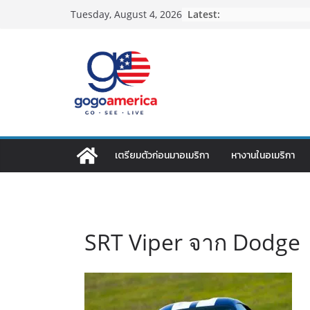
Skip
Latest:
Tuesday, August 4, 2026
to
content
เตรียมตัวก่อนมาอเมริกา
หางานในอเมริกา
SRT Viper จาก Dodge