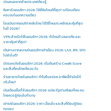
ด่วนคนอยากย้ายประเทศต้องรู้
ซิมการ์ดอเมริกา 2026: ใช้ยี่ห้อไหนดีที่สุด? เปรียบเทียบ
ครบจบในบทความเดียว
โอนเงินจากอเมริกากลับไทย ใช้วิธีไหนประหยัดและคุ้มที่สุด
ในปี 2026?
VPN สำหรับใช้ในอเมริกา 2026: ตัวไหนดี ปลอดภัย และ
ราคาคุ้มค่าที่สุด?
เดินทางจากสนามบินอเมริกาเข้าเมือง 2026: LAX, JFK, SFO
ไปยังไงดี?
บัตรเครดิตในอเมริกา 2026: เริ่มต้นสร้าง Credit Score
และสิ่งที่คนไทยต้องระวัง
ร้านอาหารไทยในอเมริกา: ทำไมถึงอร่อย อาชีพนี้ทำเงินได้
จริงไหม?
เงินเดือนขั้นต่ำในอเมริกา 2026: แต่ละรัฐต่างกันแค่ไหน คน
ไทยควรรู้ก่อนไปทำงาน
เช่ารถในอเมริกา 2026: ราคา เงื่อนไข และสิ่งที่ต้องรู้ก่อน
กดจอง