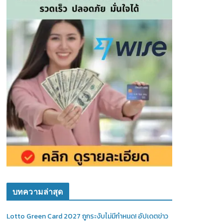
บทความล่าสุด
Lotto Green Card 2027 ถูกระงับไม่มีกำหนด! อัปเดตข่าว