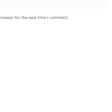
browser for the next time I comment.