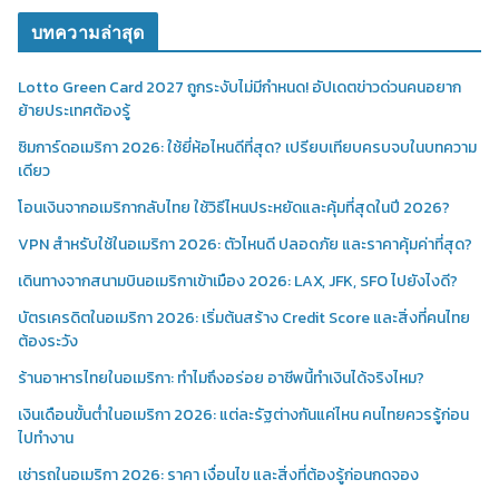
บทความล่าสุด
Lotto Green Card 2027 ถูกระงับไม่มีกำหนด! อัปเดตข่าวด่วนคนอยาก
ย้ายประเทศต้องรู้
ซิมการ์ดอเมริกา 2026: ใช้ยี่ห้อไหนดีที่สุด? เปรียบเทียบครบจบในบทความ
เดียว
โอนเงินจากอเมริกากลับไทย ใช้วิธีไหนประหยัดและคุ้มที่สุดในปี 2026?
VPN สำหรับใช้ในอเมริกา 2026: ตัวไหนดี ปลอดภัย และราคาคุ้มค่าที่สุด?
เดินทางจากสนามบินอเมริกาเข้าเมือง 2026: LAX, JFK, SFO ไปยังไงดี?
บัตรเครดิตในอเมริกา 2026: เริ่มต้นสร้าง Credit Score และสิ่งที่คนไทย
ต้องระวัง
ร้านอาหารไทยในอเมริกา: ทำไมถึงอร่อย อาชีพนี้ทำเงินได้จริงไหม?
เงินเดือนขั้นต่ำในอเมริกา 2026: แต่ละรัฐต่างกันแค่ไหน คนไทยควรรู้ก่อน
ไปทำงาน
เช่ารถในอเมริกา 2026: ราคา เงื่อนไข และสิ่งที่ต้องรู้ก่อนกดจอง