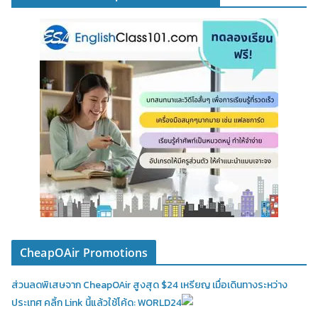
CheapOAir Promotions
ส่วนลดพิเสษจาก CheapOAir สูงสุด $24 เหรียญ เมื่อเดินทางระหว่าง
ประเทศ คลิ้ก Link นี้แล้วใช้โค้ด: WORLD24