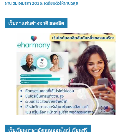
ผ่าน ตม อเมริกา 2026: เตรียมตัวให้ผ่านฉลุย
เว็บหาแฟนต่างชาติ ยอดฮิต
เว็บเรียนภาษาอังกฤษออนไลน์ เรียนฟรี