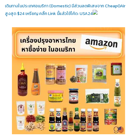
เดินทางในประเทศอเมริกา (Domestic)
มีส่วนลดพิเสษจาก CheapOAir
สูงสุด $24 เหรียญ คลิ้ก Link นี้แล้วใช้โค้ด: USA24