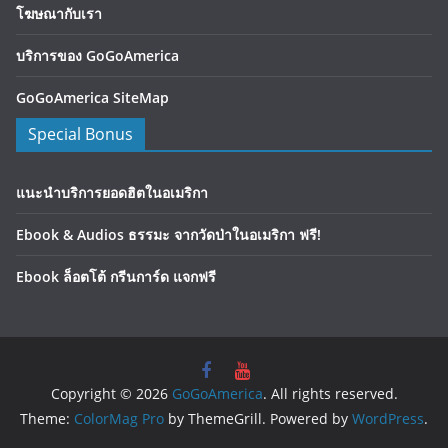
โฆษณากับเรา
บริการของ GoGoAmerica
GoGoAmerica SiteMap
Special Bonus
แนะนำบริการยอดฮิตในอเมริกา
Ebook & Audios ธรรมะ จากวัดป่าในอเมริกา ฟรี!
Ebook ล็อตโต้ กรีนการ์ด แจกฟรี
Copyright © 2026
GoGoAmerica
. All rights reserved.
Theme:
ColorMag Pro
by ThemeGrill. Powered by
WordPress
.