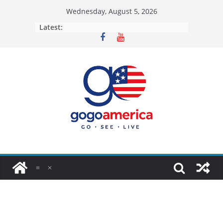
Skip
Wednesday, August 5, 2026
to
Latest:
content