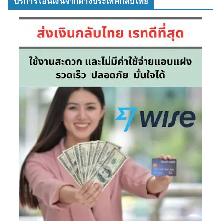
บริการโอนเงินจากต่างประเทศกลับไทย