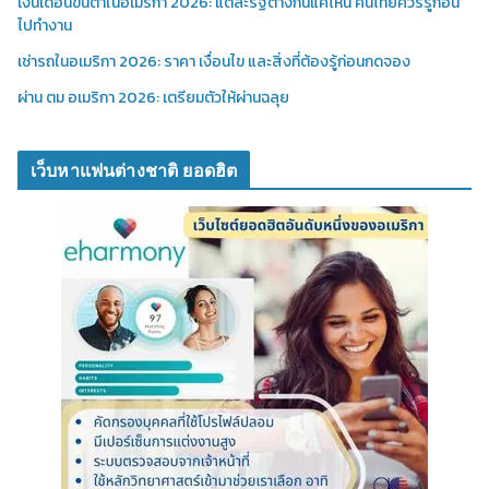
เงินเดือนขั้นต่ำในอเมริกา 2026: แต่ละรัฐต่างกันแค่ไหน คนไทยควรรู้ก่อน
ไปทำงาน
เช่ารถในอเมริกา 2026: ราคา เงื่อนไข และสิ่งที่ต้องรู้ก่อนกดจอง
ผ่าน ตม อเมริกา 2026: เตรียมตัวให้ผ่านฉลุย
เว็บหาแฟนต่างชาติ ยอดฮิต