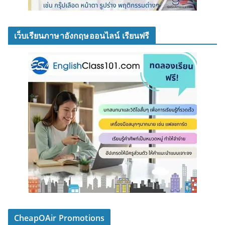
เว็บเรียนภาษาอังกฤษออนไลน์ เรียนฟรี
CheapOAir Promotions