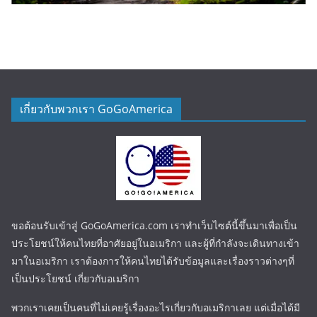
เกี่ยวกับพวกเรา GoGoAmerica
ขอต้อนรับเข้าสู่ GoGoAmerica.com เราทำเว็บไซต์นี้ขึ้นมาเพื่อเป็น
ประโยชน์ให้คนไทยที่อาศัยอยู่ในอเมริกา และผู้ที่กำลังจะเดินทางเข้า
มาในอเมริกา เราต้องการให้คนไทยได้รับข้อมูลและเรื่องราวต่างๆที่
เป็นประโยชน์ เกี่ยวกับอเมริกา
พวกเราเคยเป็นคนที่ไม่เคยรู้เรื่องอะไรเกี่ยวกับอเมริกาเลย แต่เมื่อได้มี