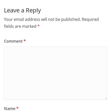
Leave a Reply
Your email address will not be published.
Required
fields are marked
*
Comment
*
Name
*