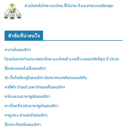
ส่งเงินกลับไทย แบบไหน ที่ได้ง่าย ดี และค่าธรรมเนียมถูก
หัวข้อที่น่าสนใจ
หางานในอเมริกา
โอนเงินจากต่างประเทศมาไทย แบบไหนดี รวดเร็ว ปลอดภัยที่สุด ปี 2023
ซื้อของออนไลน์ในอเมริกา
10 เว็บไซต์หาคู่ในอเมริกา มีบทบาทมากกับคนอเมริกัน
หาที่พัก บ้านเช่า,อพาร์ทเมนต์ในอเมริกา
หาโรงแรมราคาถูกในอเมริกา
หา ตั๋วเครื่องบินราคาถูกในอเมริกา
หาคูปอง ส่วนลดในอเมริกา
ซื้อประกันรถในอเมริกา