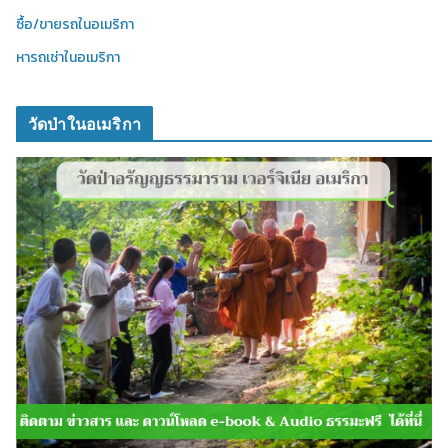
ซื้อ/ขายรถในอเมริกา
หารถเช่าในอเมริกา
วัดป่าในอเมริกา