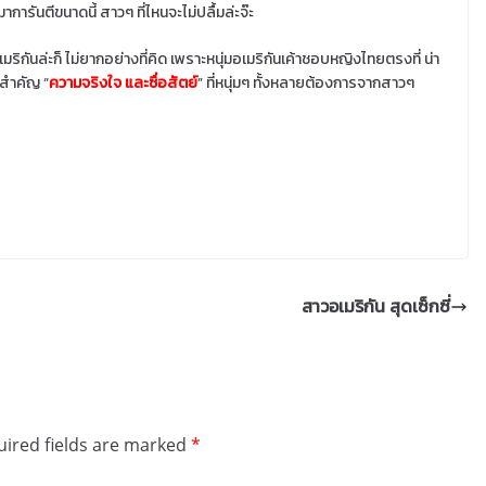
ัลมาการันตีขนาดนี้ สาวๆ ที่ไหนจะไม่ปลื้มล่ะจ๊ะ
ริกันล่ะก็ ไม่ยากอย่างที่คิด เพราะหนุ่มอเมริกันเค้าชอบหญิงไทยตรงที่ น่า
่สำคัญ “
ความจริงใจ และซื่อสัตย์
” ที่หนุ่มๆ ทั้งหลายต้องการจากสาวๆ
สาวอเมริกัน สุดเซ็กซี่
ired fields are marked
*