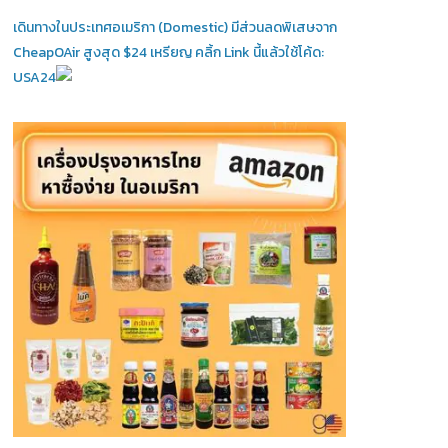
เดินทางในประเทศอเมริกา (Domestic)
มีส่วนลดพิเสษจาก
CheapOAir สูงสุด $24 เหรียญ คลิ้ก Link นี้แล้วใช้โค้ด:
USA24