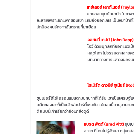
เทย์เลอร์ เลาต์เนอร์ (Tayl
บทของมนุษย์หมาป่า ในภาพ
ละลายเพราะซิกแพคของเขา แถมยังออกเกเร เป็นหมาป่าที่ไม่ย
ปกป้องคนรักจากอันตรายที่มาเยือน
จอห์นนี่ เดปป์ (John Depp)
โรว์ ด้วยบุคลิกที่ออกแนวเป็
หลุดโลก ไม่ธรรมดาหลายครั
บทบาททางการแสดงของเขา
โรเบิร์ต ดาวนีย์ จูเนียร์ 
ซุปเปอร์ฮีโร่ไอรอนแมนตามบทบาทที่ได้รับ เขาเป็นเศรษฐีแ
อดีตของเขาก็เป็นเจ้าพ่อปาร์ตี้เช่นกัน แม้ตอนนี้อายุอานามข
ดี แบบนี้เค้าเรียกว่ายิ่งแก่ยิ่งดูดี
แบรด พิตต์ (Brad Pitt)
ซุปเป
สาวๆ ที่ไหนไม่รู้จักเขา หนุ่มหล