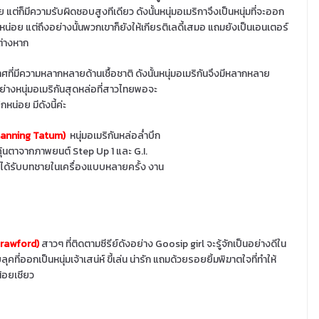
ย แต่ก็มีความรับผิดชอบสูงทีเดียว ดังนั้นหนุ่มอเมริกาจึงเป็นหนุ่มที่จะออก
่อย แต่ถึงอย่างนั้นพวกเขาก็ยังให้เกียรติเลดี้เสมอ แถมยังเป็นเอนเตอร์
กต่างหาก
ศที่มีความหลากหลายด้านเชื้อชาติ ดังนั้นหนุ่มอเมริกันจึงมีหลากหลา
ย
่างหนุ่มอเมริกันสุดหล่อที่สาวไทยพอจะ
ักหน่อย มีดังนี้ค่ะ
Channing Tatum)
หนุ่มอเมริกันหล่อล่ำบึก
คุ้นตาจากภาพยนต์ Step Up 1 และ G.I.
ขาได้รับบทชายในเครื่องแบบหลายครั้ง งาน
Crawford)
สาวๆ ที่ติดตามซีรีย์ดังอย่าง Goosip girl จะรู้จักเป็นอย่างดีใน
ที่ออกเป็นหนุ่มเจ้าเสน่ห์ ขี้เล่น น่ารัก แถมด้วยรอยยิ้มพิฆาตใจที่ทำให้
น้อยเชียว