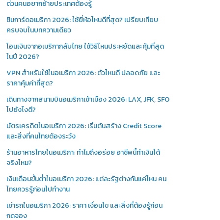
ด่วนคนอยากย้ายประเทศต้องรู้
ซิมการ์ดอเมริกา 2026: ใช้ยี่ห้อไหนดีที่สุด? เปรียบเทียบ
ครบจบในบทความเดียว
โอนเงินจากอเมริกากลับไทย ใช้วิธีไหนประหยัดและคุ้มที่สุด
ในปี 2026?
VPN สำหรับใช้ในอเมริกา 2026: ตัวไหนดี ปลอดภัย และ
ราคาคุ้มค่าที่สุด?
เดินทางจากสนามบินอเมริกาเข้าเมือง 2026: LAX, JFK, SFO
ไปยังไงดี?
บัตรเครดิตในอเมริกา 2026: เริ่มต้นสร้าง Credit Score
และสิ่งที่คนไทยต้องระวัง
ร้านอาหารไทยในอเมริกา: ทำไมถึงอร่อย อาชีพนี้ทำเงินได้
จริงไหม?
เงินเดือนขั้นต่ำในอเมริกา 2026: แต่ละรัฐต่างกันแค่ไหน คน
ไทยควรรู้ก่อนไปทำงาน
เช่ารถในอเมริกา 2026: ราคา เงื่อนไข และสิ่งที่ต้องรู้ก่อน
กดจอง