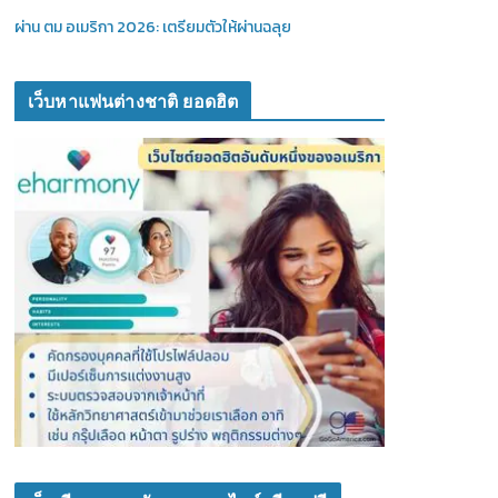
ผ่าน ตม อเมริกา 2026: เตรียมตัวให้ผ่านฉลุย
เว็บหาแฟนต่างชาติ ยอดฮิต