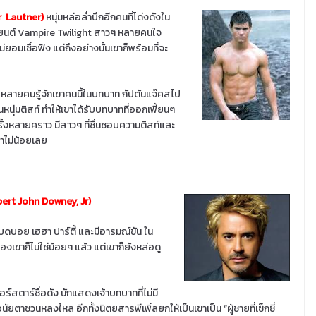
or Lautner)
หนุ่มหล่อล่ำบึกอีกคนที่โด่งดังใน
ยนต์ Vampire Twilight สาวๆ หลายคนใจ
อมเชื่อฟัง แต่ถึงอย่างนั้นเขาก็พร้อมที่จะ
หลายคนรู้จักเขาคนนี้ในบทบาท กัปตันแจ๊คสไป
นหนุ่มติสท์ ทำให้เขาได้รับบทบาทที่ออกเพี้ยนๆ
้งหลายคราว มีสาวๆ ที่ชื่นชอบความติสท์และ
ไม่น้อยเลย
(Robert John Downey,
Jr
)
บดบอย เฮฮา ปาร์ตี้ และมีอารมณ์ขัน ใน
องเขาก็ไม่ใช่น้อยๆ แล้ว แต่เขาก็ยังหล่อดู
อร์สตาร์ชื่อดัง นักแสดงเจ้าบทบาทที่ไม่มี
่อนัยตาชวนหลงใหล อีกทั้งนิตยสารพีเพิ่ลยกให้เป็นเขาเป็น “ผู้ชายที่เซ็กซี่