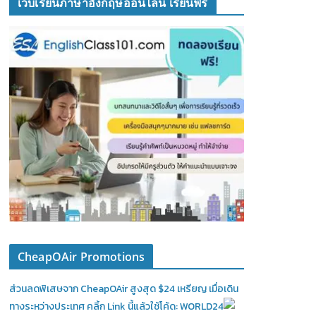
เว็บเรียนภาษาอังกฤษออนไลน์ เรียนฟรี
CheapOAir Promotions
ส่วนลดพิเสษจาก CheapOAir สูงสุด $24 เหรียญ เมื่อเดิน
ทางระหว่างประเทศ คลิ้ก Link นี้แล้วใช้โค้ด: WORLD24