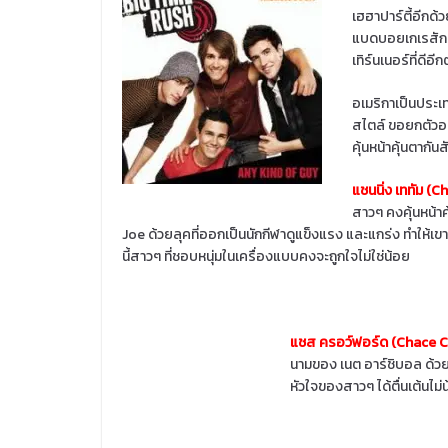
เฮฮาปาร์ตี้อีกด้ว
แบดบอยเกเรสักหน
เทิร์นเนอร์ที่ดีอี
อเมริกาเป็นประเท
สไตล์ ขอยกตัวอย
คุ้นหน้าคุ้นตากันส
แชนนิ่ง เททัม (
สาวๆ คงคุ้นหน้า
Joe ด้วยลุคที่ออกเป็นนักกีฬาดูแข็งแรง และแกร่ง ทำให้เ
นี้สาวๆ ที่ชอบหนุ่มในเครื่องแบบคงจะถูกใจไม่ใช่น้อย
แชส ครอว์ฟอร์ด (Chace 
นามของ เนต อาร์ชิบอล ด้วยลุค
หัวใจของสาวๆ ได้ตื่นเต้นไม่