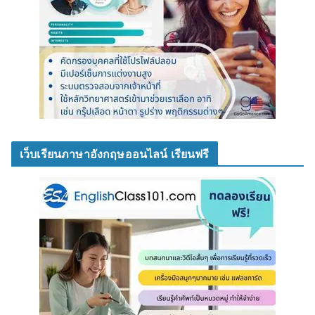
เว็บเรียนภาษาอังกฤษออนไลน์ เรียนฟรี