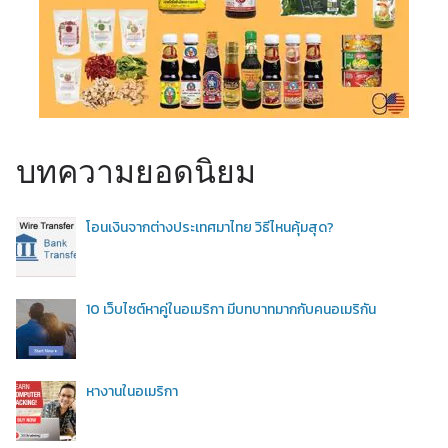
บทความยอดนิยม
โอนเงินจากต่างประเทศมาไทย วิธีไหนคุ้มสุด?
10 เว็บไซต์หาคู่ในอเมริกา มีบทบาทมากกับคนอเมริกัน
หางานในอเมริกา