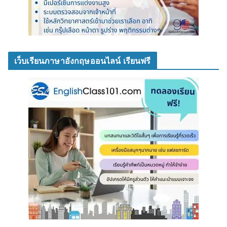
เว็บเรียนภาษาอังกฤษออนไลน์ เรียนฟรี