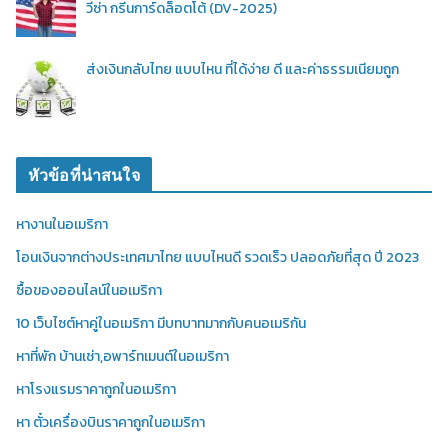
วีซ่า กรีนการ์ดล็อตโต้ (DV-2025)
ส่งเงินกลับไทย แบบไหน ที่ได้ง่าย ดี และค่าธรรมเนียมถูก
หัวข้อที่น่าสนใจ
หางานในอเมริกา
โอนเงินจากต่างประเทศมาไทย แบบไหนดี รวดเร็ว ปลอดภัยที่สุด ปี 2023
ซื้อของออนไลน์ในอเมริกา
10 เว็บไซต์หาคู่ในอเมริกา มีบทบาทมากกับคนอเมริกัน
หาที่พัก บ้านเช่า,อพาร์ทเมนต์ในอเมริกา
หาโรงแรมราคาถูกในอเมริกา
หา ตั๋วเครื่องบินราคาถูกในอเมริกา