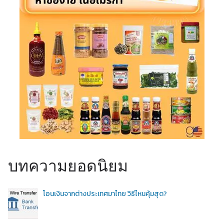
บทความยอดนิยม
โอนเงินจากต่างประเทศมาไทย วิธีไหนคุ้มสุด?