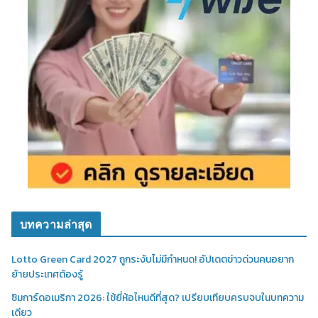
บทความล่าสุด
Lotto Green Card 2027 ถูกระงับไม่มีกำหนด! อัปเดตข่าวด่วนคนอยาก
ย้ายประเทศต้องรู้
ซิมการ์ดอเมริกา 2026: ใช้ยี่ห้อไหนดีที่สุด? เปรียบเทียบครบจบในบทความ
เดียว