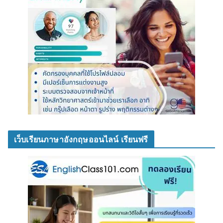
เว็บเรียนภาษาอังกฤษออนไลน์ เรียนฟรี