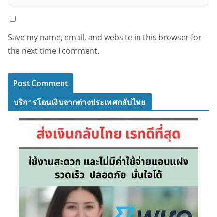
Save my name, email, and website in this browser for
the next time I comment.
บริการโอนเงินจากต่างประเทศกลับไทย