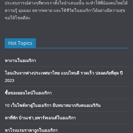
ประสบการณ์ต่างๆที่พวกเราตั้งใจนำเสนอนั้น จะทำให้พี่น้องคนไทยได้
ความรู้ มุมมอง หลากหลาย และใช้ชีวิตในอเมริกาได้อย่างมีความสุข
ขอให้โชคดีค่ะ
Hot Topics
หางานในอเมริกา
โอนเงินจากต่างประเทศมาไทย แบบไหนดี รวดเร็ว ปลอดภัยที่สุด ปี
2023
ซื้อของออนไลน์ในอเมริกา
10 เว็บไซต์หาคู่ในอเมริกา มีบทบาทมากกับคนอเมริกัน
หาที่พัก บ้านเช่า,อพาร์ทเมนต์ในอเมริกา
หาโรงแรมราคาถูกในอเมริกา