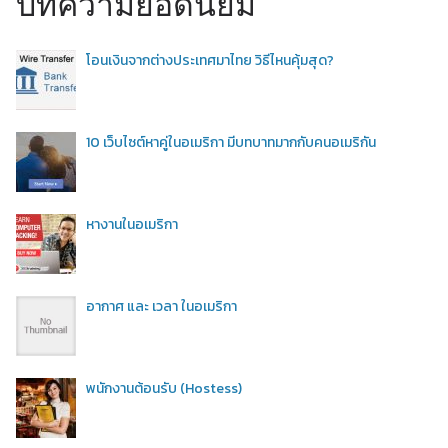
บทความยอดนิยม
โอนเงินจากต่างประเทศมาไทย วิธีไหนคุ้มสุด?
10 เว็บไซต์หาคู่ในอเมริกา มีบทบาทมากกับคนอเมริกัน
หางานในอเมริกา
อากาศ และ เวลา ในอเมริกา
พนักงานต้อนรับ (Hostess)