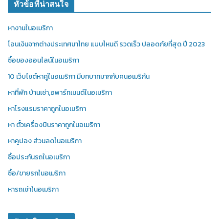
หัวข้อที่น่าสนใจ
หางานในอเมริกา
โอนเงินจากต่างประเทศมาไทย แบบไหนดี รวดเร็ว ปลอดภัยที่สุด ปี 2023
ซื้อของออนไลน์ในอเมริกา
10 เว็บไซต์หาคู่ในอเมริกา มีบทบาทมากกับคนอเมริกัน
หาที่พัก บ้านเช่า,อพาร์ทเมนต์ในอเมริกา
หาโรงแรมราคาถูกในอเมริกา
หา ตั๋วเครื่องบินราคาถูกในอเมริกา
หาคูปอง ส่วนลดในอเมริกา
ซื้อประกันรถในอเมริกา
ซื้อ/ขายรถในอเมริกา
หารถเช่าในอเมริกา