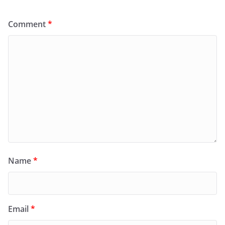
Comment
*
Name
*
Email
*