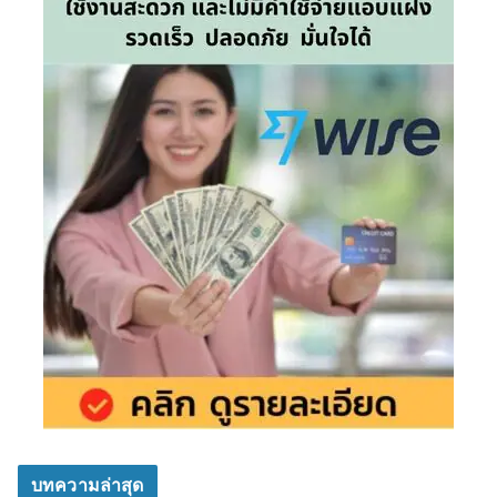
บทความล่าสุด