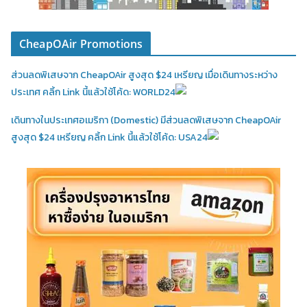
CheapOAir Promotions
ส่วนลดพิเสษจาก CheapOAir สูงสุด $24 เหรียญ เมื่อเดินทางระหว่าง
ประเทศ คลิ้ก Link นี้แล้วใช้โค้ด: WORLD24
เดินทางในประเทศอเมริกา (Domestic)
มีส่วนลดพิเสษจาก CheapOAir
สูงสุด $24 เหรียญ คลิ้ก Link นี้แล้วใช้โค้ด: USA24