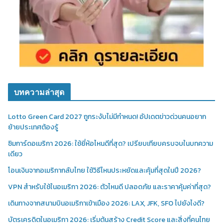
บทความล่าสุด
Lotto Green Card 2027 ถูกระงับไม่มีกำหนด! อัปเดตข่าวด่วนคนอยาก
ย้ายประเทศต้องรู้
ซิมการ์ดอเมริกา 2026: ใช้ยี่ห้อไหนดีที่สุด? เปรียบเทียบครบจบในบทความ
เดียว
โอนเงินจากอเมริกากลับไทย ใช้วิธีไหนประหยัดและคุ้มที่สุดในปี 2026?
VPN สำหรับใช้ในอเมริกา 2026: ตัวไหนดี ปลอดภัย และราคาคุ้มค่าที่สุด?
เดินทางจากสนามบินอเมริกาเข้าเมือง 2026: LAX, JFK, SFO ไปยังไงดี?
บัตรเครดิตในอเมริกา 2026: เริ่มต้นสร้าง Credit Score และสิ่งที่คนไทย