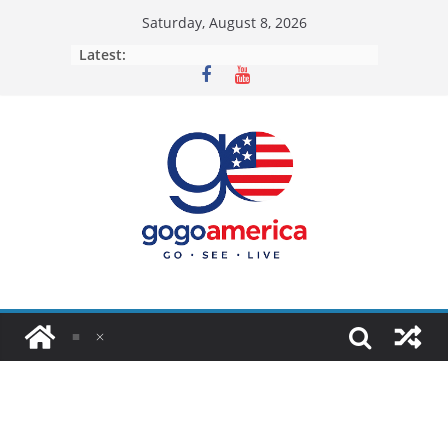
Skip
Saturday, August 8, 2026
to
Latest:
content