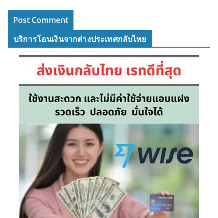
บริการโอนเงินจากต่างประเทศกลับไทย