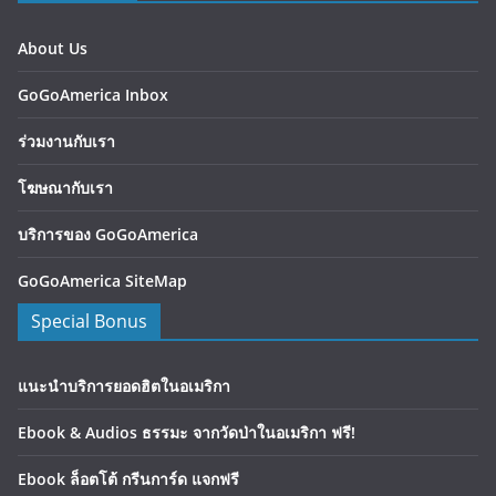
About Us
GoGoAmerica Inbox
ร่วมงานกับเรา
โฆษณากับเรา
บริการของ GoGoAmerica
GoGoAmerica SiteMap
Special Bonus
แนะนำบริการยอดฮิตในอเมริกา
Ebook & Audios ธรรมะ จากวัดป่าในอเมริกา ฟรี!
Ebook ล็อตโต้ กรีนการ์ด แจกฟรี