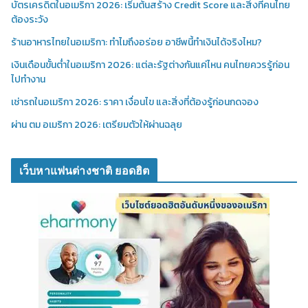
บัตรเครดิตในอเมริกา 2026: เริ่มต้นสร้าง Credit Score และสิ่งที่คนไทย
ต้องระวัง
ร้านอาหารไทยในอเมริกา: ทำไมถึงอร่อย อาชีพนี้ทำเงินได้จริงไหม?
เงินเดือนขั้นต่ำในอเมริกา 2026: แต่ละรัฐต่างกันแค่ไหน คนไทยควรรู้ก่อน
ไปทำงาน
เช่ารถในอเมริกา 2026: ราคา เงื่อนไข และสิ่งที่ต้องรู้ก่อนกดจอง
ผ่าน ตม อเมริกา 2026: เตรียมตัวให้ผ่านฉลุย
เว็บหาแฟนต่างชาติ ยอดฮิต