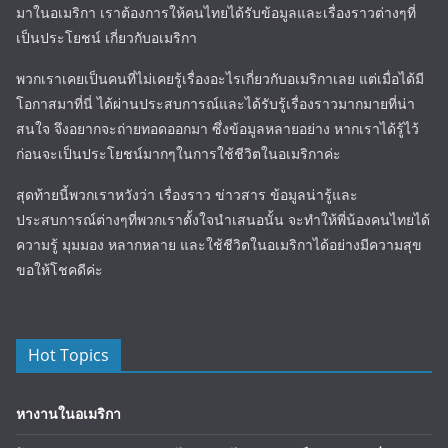
มาในอเมริกา เราต้องการให้คนไทยได้รับข้อมูลและเรื่องราวต่างๆที่
เป็นประโยชน์ เกี่ยวกับอเมริกา
พวกเราเคยเป็นคนที่ไม่เคยรู้เรื่องอะไรเกี่ยวกับอเมริกาเลย แต่เมื่อได้มี
โอกาสมาที่นี่ ได้ผ่านประสบการณ์และได้รับรู้เรื่องราวมากมายที่น่า
สนใจ จึงอยากจะถ่ายทอดออกมา ซึ่งข้อมูลหลายอย่าง หากเราได้รู้ไว้
ก่อนจะเป็นประโยชน์มากๆในการใช้ชีวิตในอเมริกาค่ะ
สุดท้ายนี้พวกเราหวังว่า เรื่องราว ข่าวสาร ข้อมูลน่ารู้และ
ประสบการณ์ต่างๆที่พวกเราตั้งใจนำเสนอนั้น จะทำให้พี่น้องคนไทยได้
ความรู้ มุมมอง หลากหลาย และใช้ชีวิตในอเมริกาได้อย่างมีความสุข
ขอให้โชคดีค่ะ
Hot Topics
หางานในอเมริกา