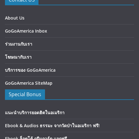
About Us
GoGoAmerica Inbox
ร่วมงานกับเรา
โฆษณากับเรา
บริการของ GoGoAmerica
GoGoAmerica SiteMap
Special Bonus
แนะนำบริการยอดฮิตในอเมริกา
Ebook & Audios ธรรมะ จากวัดป่าในอเมริกา ฟรี!
Ebook ล็อตโต้ กรีนการ์ด แจกฟรี