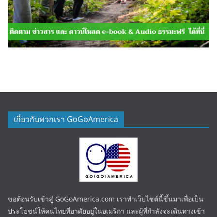
เกี่ยวกับพวกเรา GoGoAmerica
ขอต้อนรับเข้าสู่ GoGoAmerica.com เราทำเว็บไซต์นี้ขึ้นมาเพื่อเป็น
ประโยชน์ให้คนไทยที่อาศัยอยู่ในอเมริกา และผู้ที่กำลังจะเดินทางเข้า