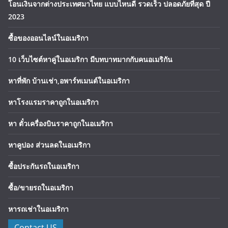
โอนเงินจากต่างประเทศมาไทย แบบไหนดี รวดเร็ว ปลอดภัยที่สุด ปี
2023
ซื้อของออนไลน์ในอเมริกา
10 เว็บไซต์หาคู่ในอเมริกา มีบทบาทมากกับคนอเมริกัน
หาที่พัก บ้านเช่า,อพาร์ทเมนต์ในอเมริกา
หาโรงแรมราคาถูกในอเมริกา
หา ตั๋วเครื่องบินราคาถูกในอเมริกา
หาคูปอง ส่วนลดในอเมริกา
ซื้อประกันรถในอเมริกา
ซื้อ/ขายรถในอเมริกา
หารถเช่าในอเมริกา
Contact US