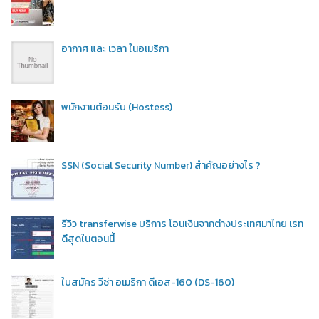
อากาศ และ เวลา ในอเมริกา
พนักงานต้อนรับ (Hostess)
SSN (Social Security Number) สำคัญอย่างไร ?
รีวิว transferwise บริการ โอนเงินจากต่างประเทศมาไทย เรท
ดีสุดในตอนนี้
ใบสมัคร วีซ่า อเมริกา ดีเอส-160 (DS-160)