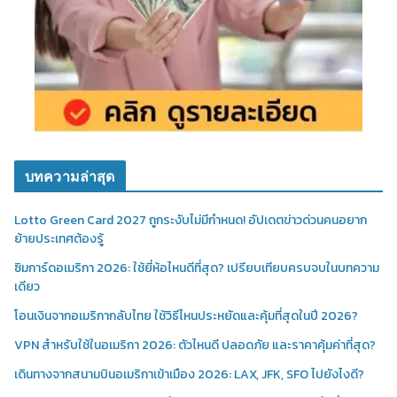
บทความล่าสุด
Lotto Green Card 2027 ถูกระงับไม่มีกำหนด! อัปเดตข่าวด่วนคนอยาก
ย้ายประเทศต้องรู้
ซิมการ์ดอเมริกา 2026: ใช้ยี่ห้อไหนดีที่สุด? เปรียบเทียบครบจบในบทความ
เดียว
โอนเงินจากอเมริกากลับไทย ใช้วิธีไหนประหยัดและคุ้มที่สุดในปี 2026?
VPN สำหรับใช้ในอเมริกา 2026: ตัวไหนดี ปลอดภัย และราคาคุ้มค่าที่สุด?
เดินทางจากสนามบินอเมริกาเข้าเมือง 2026: LAX, JFK, SFO ไปยังไงดี?