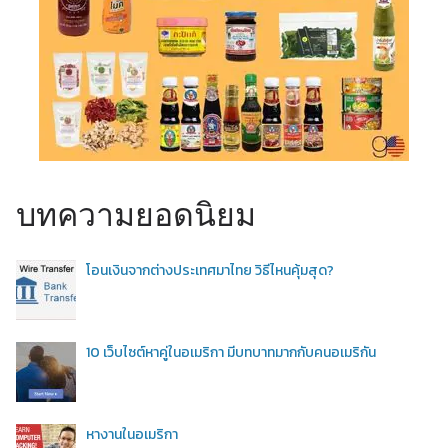
บทความยอดนิยม
โอนเงินจากต่างประเทศมาไทย วิธีไหนคุ้มสุด?
10 เว็บไซต์หาคู่ในอเมริกา มีบทบาทมากกับคนอเมริกัน
หางานในอเมริกา