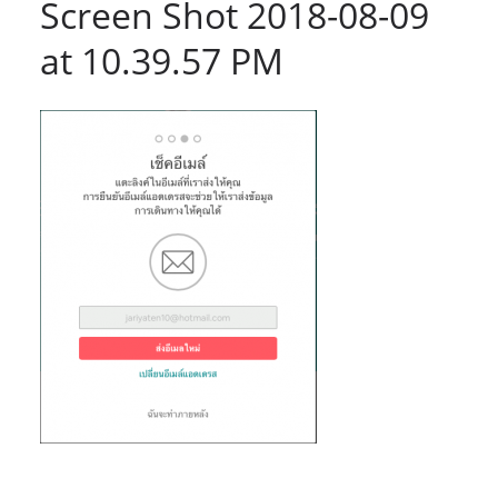
Screen Shot 2018-08-09
at 10.39.57 PM