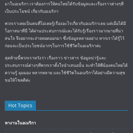
มาในอเมริกา เราต้องการให้คนไทยได้รับข้อมูลและเรื่องราวต่างๆที่
เป็นประโยชน์ เกี่ยวกับอเมริกา
พวกเราเคยเป็นคนที่ไม่เคยรู้เรื่องอะไรเกี่ยวกับอเมริกาเลย แต่เมื่อได้มี
โอกาสมาที่นี่ ได้ผ่านประสบการณ์และได้รับรู้เรื่องราวมากมายที่น่า
สนใจ จึงอยากจะถ่ายทอดออกมา ซึ่งข้อมูลหลายอย่าง หากเราได้รู้ไว้
ก่อนจะเป็นประโยชน์มากๆในการใช้ชีวิตในอเมริกาค่ะ
สุดท้ายนี้พวกเราหวังว่า เรื่องราว ข่าวสาร ข้อมูลน่ารู้และ
ประสบการณ์ต่างๆที่พวกเราตั้งใจนำเสนอนั้น จะทำให้พี่น้องคนไทยได้
ความรู้ มุมมอง หลากหลาย และใช้ชีวิตในอเมริกาได้อย่างมีความสุข
ขอให้โชคดีค่ะ
Hot Topics
หางานในอเมริกา