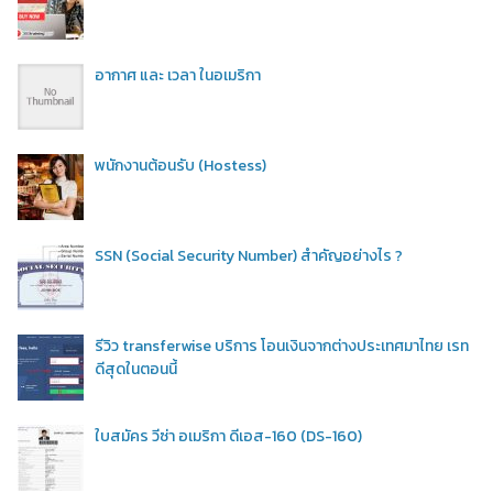
อากาศ และ เวลา ในอเมริกา
พนักงานต้อนรับ (Hostess)
SSN (Social Security Number) สำคัญอย่างไร ?
รีวิว transferwise บริการ โอนเงินจากต่างประเทศมาไทย เรท
ดีสุดในตอนนี้
ใบสมัคร วีซ่า อเมริกา ดีเอส-160 (DS-160)