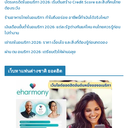
บัตรเครดิตในอเมริกา 2026: เริ่มต้นสร้าง Credit Score และสิ่งที่คนไทย
ต้องระวัง
ร้านอาหารไทยในอเมริกา: ทำไมถึงอร่อย อาชีพนี้ทำเงินได้จริงไหม?
เงินเดือนขั้นต่ำในอเมริกา 2026: แต่ละรัฐต่างกันแค่ไหน คนไทยควรรู้ก่อน
ไปทำงาน
เช่ารถในอเมริกา 2026: ราคา เงื่อนไข และสิ่งที่ต้องรู้ก่อนกดจอง
ผ่าน ตม อเมริกา 2026: เตรียมตัวให้ผ่านฉลุย
เว็บหาแฟนต่างชาติ ยอดฮิต