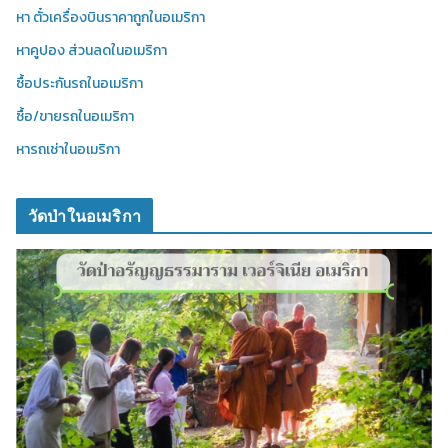
หา ตั๋วเครื่องบินราคาถูกในอเมริกา
หาคูปอง ส่วนลดในอเมริกา
ซื้อประกันรถในอเมริกา
ซื้อ/ขายรถในอเมริกา
หารถเช่าในอเมริกา
วัดป่าในอเมริกา