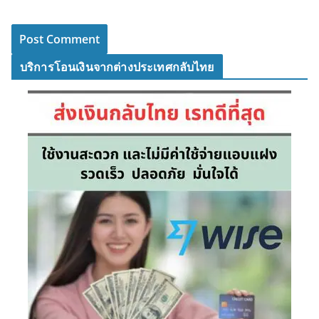
บริการโอนเงินจากต่างประเทศกลับไทย