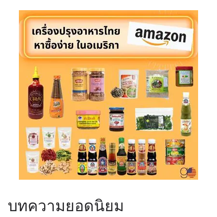
บทความยอดนิยม