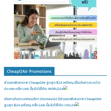
CheapOAir Promotions
ส่วนลดพิเสษจาก CheapOAir สูงสุด $24 เหรียญ เมื่อเดินทางระหว่าง
ประเทศ คลิ้ก Link นี้แล้วใช้โค้ด: WORLD24
เดินทางในประเทศอเมริกา (Domestic)
มีส่วนลดพิเสษจาก CheapOAir
สูงสุด $24 เหรียญ คลิ้ก Link นี้แล้วใช้โค้ด: USA24