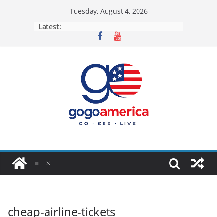
Skip
Tuesday, August 4, 2026
to
Latest:
content
cheap-airline-tickets