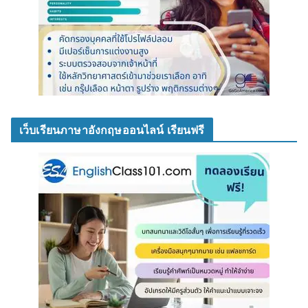
เว็บเรียนภาษาอังกฤษออนไลน์ เรียนฟรี