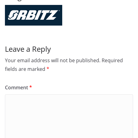
Leave a Reply
Your email address will not be published.
Required
fields are marked
*
Comment
*