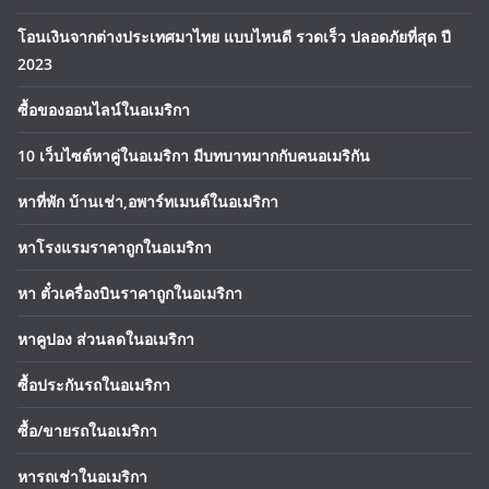
โอนเงินจากต่างประเทศมาไทย แบบไหนดี รวดเร็ว ปลอดภัยที่สุด ปี
2023
ซื้อของออนไลน์ในอเมริกา
10 เว็บไซต์หาคู่ในอเมริกา มีบทบาทมากกับคนอเมริกัน
หาที่พัก บ้านเช่า,อพาร์ทเมนต์ในอเมริกา
หาโรงแรมราคาถูกในอเมริกา
หา ตั๋วเครื่องบินราคาถูกในอเมริกา
หาคูปอง ส่วนลดในอเมริกา
ซื้อประกันรถในอเมริกา
ซื้อ/ขายรถในอเมริกา
หารถเช่าในอเมริกา