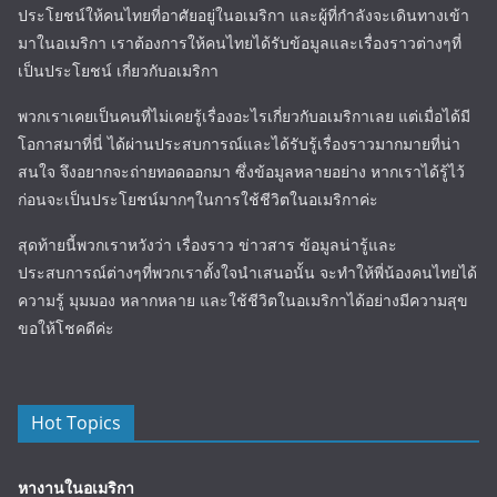
ประโยชน์ให้คนไทยที่อาศัยอยู่ในอเมริกา และผู้ที่กำลังจะเดินทางเข้า
มาในอเมริกา เราต้องการให้คนไทยได้รับข้อมูลและเรื่องราวต่างๆที่
เป็นประโยชน์ เกี่ยวกับอเมริกา
พวกเราเคยเป็นคนที่ไม่เคยรู้เรื่องอะไรเกี่ยวกับอเมริกาเลย แต่เมื่อได้มี
โอกาสมาที่นี่ ได้ผ่านประสบการณ์และได้รับรู้เรื่องราวมากมายที่น่า
สนใจ จึงอยากจะถ่ายทอดออกมา ซึ่งข้อมูลหลายอย่าง หากเราได้รู้ไว้
ก่อนจะเป็นประโยชน์มากๆในการใช้ชีวิตในอเมริกาค่ะ
สุดท้ายนี้พวกเราหวังว่า เรื่องราว ข่าวสาร ข้อมูลน่ารู้และ
ประสบการณ์ต่างๆที่พวกเราตั้งใจนำเสนอนั้น จะทำให้พี่น้องคนไทยได้
ความรู้ มุมมอง หลากหลาย และใช้ชีวิตในอเมริกาได้อย่างมีความสุข
ขอให้โชคดีค่ะ
Hot Topics
หางานในอเมริกา