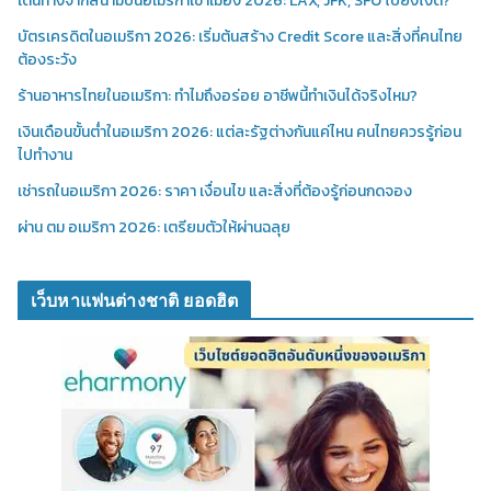
เดินทางจากสนามบินอเมริกาเข้าเมือง 2026: LAX, JFK, SFO ไปยังไงดี?
บัตรเครดิตในอเมริกา 2026: เริ่มต้นสร้าง Credit Score และสิ่งที่คนไทย
ต้องระวัง
ร้านอาหารไทยในอเมริกา: ทำไมถึงอร่อย อาชีพนี้ทำเงินได้จริงไหม?
เงินเดือนขั้นต่ำในอเมริกา 2026: แต่ละรัฐต่างกันแค่ไหน คนไทยควรรู้ก่อน
ไปทำงาน
เช่ารถในอเมริกา 2026: ราคา เงื่อนไข และสิ่งที่ต้องรู้ก่อนกดจอง
ผ่าน ตม อเมริกา 2026: เตรียมตัวให้ผ่านฉลุย
เว็บหาแฟนต่างชาติ ยอดฮิต