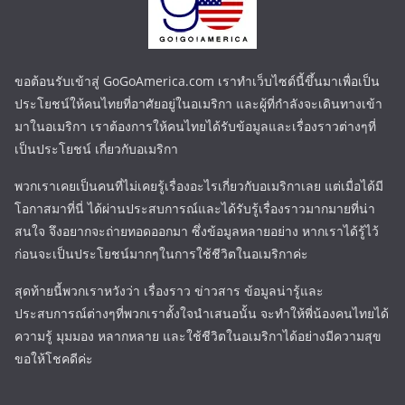
ขอต้อนรับเข้าสู่ GoGoAmerica.com เราทำเว็บไซต์นี้ขึ้นมาเพื่อเป็น
ประโยชน์ให้คนไทยที่อาศัยอยู่ในอเมริกา และผู้ที่กำลังจะเดินทางเข้า
มาในอเมริกา เราต้องการให้คนไทยได้รับข้อมูลและเรื่องราวต่างๆที่
เป็นประโยชน์ เกี่ยวกับอเมริกา
พวกเราเคยเป็นคนที่ไม่เคยรู้เรื่องอะไรเกี่ยวกับอเมริกาเลย แต่เมื่อได้มี
โอกาสมาที่นี่ ได้ผ่านประสบการณ์และได้รับรู้เรื่องราวมากมายที่น่า
สนใจ จึงอยากจะถ่ายทอดออกมา ซึ่งข้อมูลหลายอย่าง หากเราได้รู้ไว้
ก่อนจะเป็นประโยชน์มากๆในการใช้ชีวิตในอเมริกาค่ะ
สุดท้ายนี้พวกเราหวังว่า เรื่องราว ข่าวสาร ข้อมูลน่ารู้และ
ประสบการณ์ต่างๆที่พวกเราตั้งใจนำเสนอนั้น จะทำให้พี่น้องคนไทยได้
ความรู้ มุมมอง หลากหลาย และใช้ชีวิตในอเมริกาได้อย่างมีความสุข
ขอให้โชคดีค่ะ