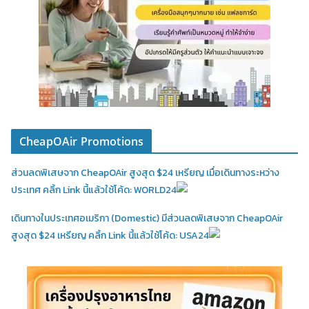
CheapOAir Promotions
ส่วนลดพิเสษจาก CheapOAir สูงสุด $24 เหรียญ เมื่อเดินทางระหว่าง
ประเทศ คลิ้ก Link นี้แล้วใช้โค้ด: WORLD24
เดินทางในประเทศอเมริกา (Domestic)
มีส่วนลดพิเสษจาก CheapOAir
สูงสุด $24 เหรียญ คลิ้ก Link นี้แล้วใช้โค้ด: USA24