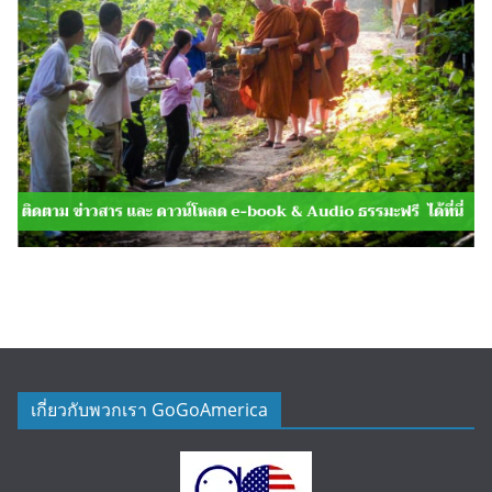
เกี่ยวกับพวกเรา GoGoAmerica