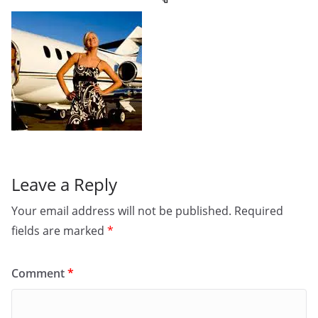
Leave a Reply
Your email address will not be published.
Required
fields are marked
*
Comment
*