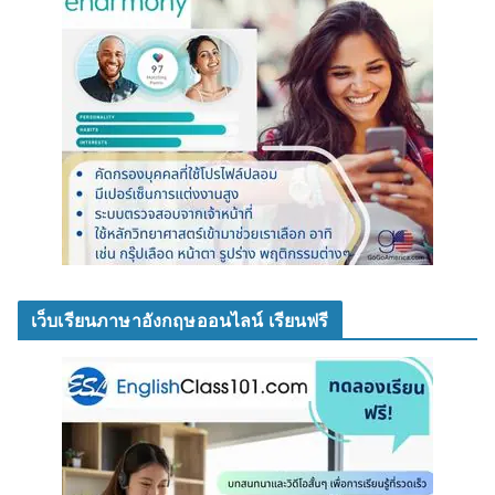
เว็บเรียนภาษาอังกฤษออนไลน์ เรียนฟรี