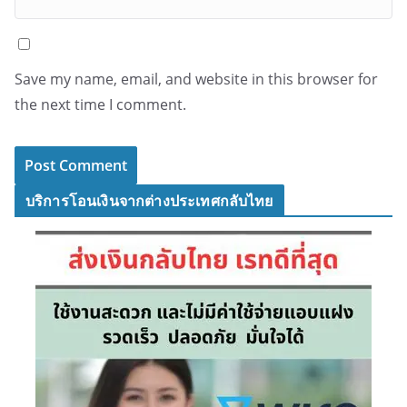
Save my name, email, and website in this browser for
the next time I comment.
บริการโอนเงินจากต่างประเทศกลับไทย