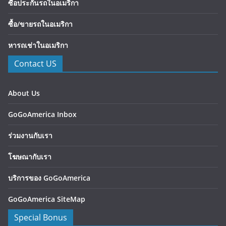
ซื้อประกันรถในอเมริกา
ซื้อ/ขายรถในอเมริกา
หารถเช่าในอเมริกา
Contact US
About Us
GoGoAmerica Inbox
ร่วมงานกับเรา
โฆษณากับเรา
บริการของ GoGoAmerica
GoGoAmerica SiteMap
Special Bonus