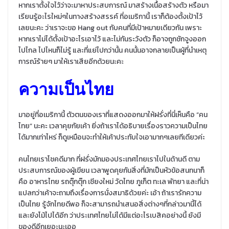
หากเราตั้งใจไว้ว่าจะมาหาประสบการณ์ มาสร้างเนื้อสร้างตัว หรือมา
เรียนรู้อะไรใหม่ๆในทางสร้างสรรค์ ที่อเมริกานี้ เราก็ต้องตั้งเป้าไว้
เลยนะคะ ว่าเราจะขอ Hang out กับคนที่มีเป้าหมายเดียวกัน เพราะ
หากเราไม่ได้ตั้งเป้าอะไรเอาไว้ และไม่ทันระวังตัว ก็อาจถูกชักจูงออก
ไปไกล ไปไหนก็ไม่รู้ และที่แย่ไปกว่านั้น คนนั้นอาจกลายเป็นผู้ที่นำเหตุ
การณ์ร้ายๆ มาให้เราเสียอีกด้วยนะคะ
ความเป็นไทย
มาอยู่ที่อเมริกานี้ ตัวตนของเราที่แสดงออกมาให้ฝรั่งที่นี่เห็นคือ “คน
ไทย” นะคะ เวลาคุยกัยเค้า ยิ่งถ้าเราได้อธิบายเรื่องราวความเป็นไทย
ได้มากเท่าไหร่ ก็ดูเหมือนจะทำให้เค้าประทับใจเอามากๆเลยทีเดียวค่ะ
คนไทยเราโชคดีมาก ที่ฝรั่งมักมองประเทศไทยเราไปในด้านดี ตาม
ประสบการณ์ของผู้เขียน เวลาพูดคุยกันสิ่งที่มักเป็นหัวข้อสนทนาก็
คือ อาหารไทย รถตุ๊กตุ๊ก เชียงใหม่ วัดไทย ภูเก็ต ทะเล พัทยา และที่น่า
แปลกว่าเค้าจะถามถึงเรื่องการนั่งสมาธิด้วยค่ะ เอ้า ถ้าเรารักความ
เป็นไทย รู้จักไทยดีพอ ก็จะสามารถนำเสนอสิ่งต่างๆที่กล่าวมานี้ได้
และยังโม้ไปได้อีก ว่าประเทศไทยไม่ได้มีแต่อะไรเบสิคอย่างนี้ ยังมี
ของดีอีกเยอะนะเออ