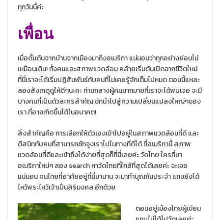
ทุกวันนี้ค่ะ
เพื่อน
เมื่อดั้นด้นจากบ้านจากเมืองมาถึงอเมริกา แน่นอนว่าทุกอย่างย่อมไม่
เหมือนเดิม! ทั้งคนและสภาพแวดล้อม คล้ายเริ่มต้นเปิดฉากชีวิตใหม่
ที่นี่เราจะได้เริ่มปฏิสัมพันธ์กับคนที่ไม่เคยรู้จักเต็มไปหมด ตอนนี้แหละ
ลองสังเกตุดูให้ดีๆนะคะ ท่ามกลางผู้คนมากมายที่เราจะได้พบเจอ จะมี
บางคนที่เป็นตัวละครสำคัญ ชักนำไปสู่ความเปลี่ยนแปลงใหญ่ๆของ
เรา ที่อาจเกิดขึ้นได้ในอนาคต!
สิ่งสำคัญคือ การเลือกให้ตัวเองเข้าไปอยู่ในสภาพแวดล้อมที่ดี และ
ตีสนิทกับคนที่สามารถชักจูงเราไปในทางที่ดีได้ ที่อเมริกานี้ สภาพ
แวดล้อมที่ดีและเข้าถึงได้ง่ายที่สุดก็ที่นี่เลยค่ะ วัดไทย ใครที่มา
อเมริกาใหม่ๆ ลอง search หาวัดไทยที่ใกล้ที่สุดได้เลยค่ะ จะเจอ
แน่นอน คนไทยที่อาศัยอยู่ที่นี่มานาน จะมาทำบุญกันประจำ แถมยังได้
ไหว้พระไหว้เจ้าเป็นสิริมงคล อีกด้วย
ตอนอยู่เมืองไทยผู้เขียน
แทบไม่ได้ไปวัดเลยค่ะ