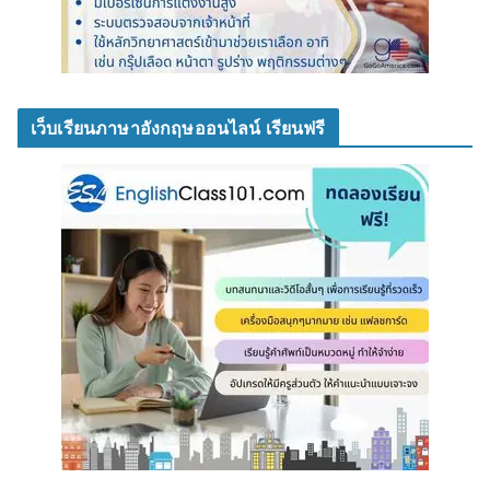
เว็บเรียนภาษาอังกฤษออนไลน์ เรียนฟรี