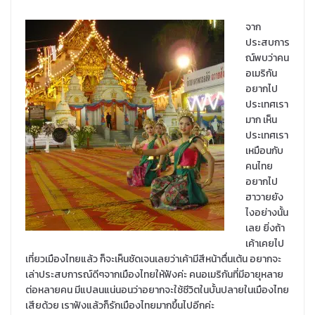
จาก
ประสบการ
ณ์พบว่าคน
อเมริกัน
อยากไป
ประเทศเรา
มาก เห็น
ประเทศเรา
เหมือนกับ
คนไทย
อยากไป
ฮาวายยัง
ไงอย่างนั้น
เลย ยิ่งถ้า
เค้าเคยไป
เที่ยวเมืองไทยแล้ว ก็จะเห็นชัดเจนเลยว่าเค้ามีสีหน้าตื่นเต้น อยากจะ
เล่าประสบการณ์ดีๆจากเมืองไทยให้ฟังค่ะ คนอเมริกันที่มีอายุหลาย
ต่อหลายคน มีแปลนแน่นอนว่าอยากจะใช้ชีวิตในบั้นปลายในเมืองไทย
เสียด้วย เราฟังแล้วก็รักเมืองไทยมากขึ้นไปอีกค่ะ