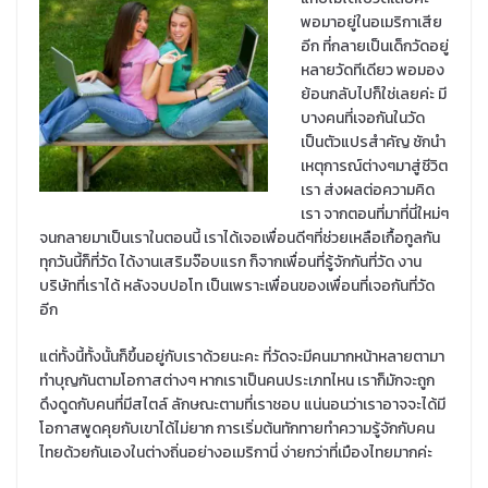
พอมาอยู่ในอเมริกาเสีย
อีก ที่กลายเป็นเด็กวัดอยู่
หลายวัดทีเดียว พอมอง
ย้อนกลับไปก็ใช่เลยค่ะ มี
บางคนที่เจอกันในวัด
เป็นตัวแปรสำคัญ ชักนำ
เหตุการณ์ต่างๆมาสู่ชีวิต
เรา ส่งผลต่อความคิด
เรา จากตอนที่มาที่นี่ใหม่ๆ
จนกลายมาเป็นเราในตอนนี้ เราได้เจอเพื่อนดีๆที่ช่วยเหลือเกื้อกูลกัน
ทุกวันนี้ก็ที่วัด ได้งานเสริมจ๊อบแรก ก็จากเพื่อนที่รู้จักกันที่วัด งาน
บริษัทที่เราได้ หลังจบปอโท เป็นเพราะเพื่อนของเพื่อนที่เจอกันที่วัด
อีก
แต่ทั้งนี้ทั้งนั้นก็ขึ้นอยู่กับเราด้วยนะคะ ที่วัดจะมีคนมากหน้าหลายตามา
ทำบุญกันตามโอกาสต่างๆ หากเราเป็นคนประเภทไหน เราก็มักจะถูก
ดึงดูดกับคนที่มีสไตล์ ลักษณะตามที่เราชอบ แน่นอนว่าเราอาจจะได้มี
โอกาสพูดคุยกับเขาได้ไม่ยาก การเริ่มต้นทักทายทำความรู้จักกับคน
ไทยด้วยกันเองในต่างถิ่นอย่างอเมริกานี่ ง่ายกว่าที่เมืองไทยมากค่ะ