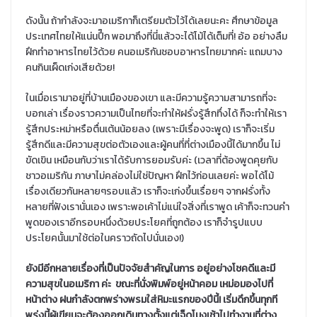
ดังนั้น ถ้ากำลังจะมาอเมริกาก็เตรียมตัวไว้ได้เลยนะคะ ศึกษาข้อมูล
ประเทศไทยให้แน่นปึ๊ก พอมาถึงที่นี่แล้วจะได้โม้ได้เต็มที่! อ้อ อย่างลืม
ฝึกทำอาหารไทยไว้ด้วย คนอเมริกันชอบอาหารไทยมากค่ะ แถมบาง
คนกินเผ็ดเก่งเสียด้วย!
ในเมื่อเรามาอยู่ที่บ้านเมืองของเขา และมีความรู้ความสามารถที่จะ
บอกเล่า เรื่องราวความเป็นไทยที่จะทำให้ฝรั่งรู้สึกทึ่งได้ ก็จะทำให้เรา
รู้สึกประหม่าหรือตื่นเต้นน้อยลง (เพราะมีเรื่องจะพูด) เราก็จะเริ่ม
รู้สึกดีและมีความสุขต่อตัวเองและผู้คนที่ที่ต่างเมืองนี้ได้มากขึ้น ไม่
ขัดเขิน เหมือนกับว่าเราได้รับการยอมรับค่ะ (เวลาที่ต้องพูดคุยกับ
ชาวอเมริกัน ภาษาไม่คล่องไม่ใช่ปัญหา ฝึกไว้ก่อนเลยค่ะ พอได้โม้
เรื่องเดียวกันหลายๆรอบแล้ว เราก็จะเก่งขึ้นเรื่อยๆ จากฝรั่งทั้ง
หลายที่ฟังเรานั่นเอง เพราะพอเค้าไม่แน่ใจสิ่งที่เราพูด เค้าก็จะทวนคำ
พูดของเราอีกรอบหนึ่งด้วยประโยคที่ถูกต้อง เราก็จำรูปแบบ
ประโยคนั้นมาใช้ต่อในคราวถัดไปนั่นเอง!)
ยังมีอีกหลายเรื่องที่เป็นปัจจัยสำคัญในการ อยู่อย่างโชคดีและมี
ความสุขในอเมริกา ค่ะ ขณะที่นั่งพิมพ์อยู่หน้าคอม เหม่อมองไปที่
หน้าต่าง ฝนกำลังตกพร่างพรมใส่หิมะแรกของปีนี้! เริ่มดึกขึ้นทุกที
พรุ่งนี้ผู้เขียนจะต้องออกเดินทางตั้งแต่เจ็ดโมงเช้าไปทำงานที่ต่าง