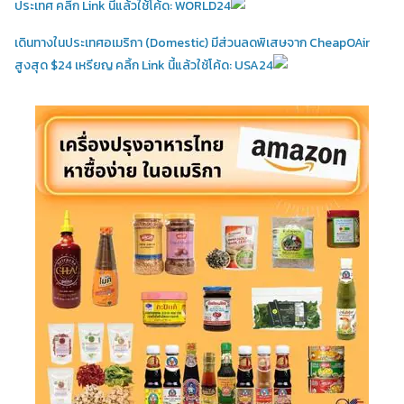
ประเทศ คลิ้ก Link นี้แล้วใช้โค้ด: WORLD24
เดินทางในประเทศอเมริกา (Domestic)
มีส่วนลดพิเสษจาก CheapOAir
สูงสุด $24 เหรียญ คลิ้ก Link นี้แล้วใช้โค้ด: USA24