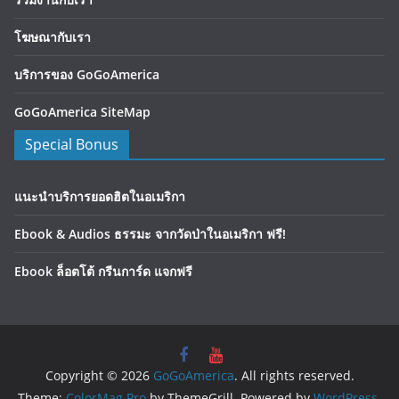
โฆษณากับเรา
บริการของ GoGoAmerica
GoGoAmerica SiteMap
Special Bonus
แนะนำบริการยอดฮิตในอเมริกา
Ebook & Audios ธรรมะ จากวัดป่าในอเมริกา ฟรี!
Ebook ล็อตโต้ กรีนการ์ด แจกฟรี
Copyright © 2026
GoGoAmerica
. All rights reserved.
Theme:
ColorMag Pro
by ThemeGrill. Powered by
WordPress
.