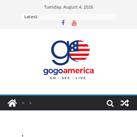
Skip
Tuesday, August 4, 2026
to
Latest:
content