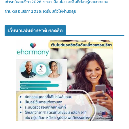
เช่ารถในอเมริกา 2026: ราคา เงื่อนไข และสิ่งที่ต้องรู้ก่อนกดจอง
ผ่าน ตม อเมริกา 2026: เตรียมตัวให้ผ่านฉลุย
เว็บหาแฟนต่างชาติ ยอดฮิต