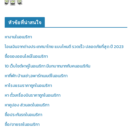
หัวข้อที่น่าสนใจ
หางานในอเมริกา
โอนเงินจากต่างประเทศมาไทย แบบไหนดี รวดเร็ว ปลอดภัยที่สุด ปี 2023
ซื้อของออนไลน์ในอเมริกา
10 เว็บไซต์หาคู่ในอเมริกา มีบทบาทมากกับคนอเมริกัน
หาที่พัก บ้านเช่า,อพาร์ทเมนต์ในอเมริกา
หาโรงแรมราคาถูกในอเมริกา
หา ตั๋วเครื่องบินราคาถูกในอเมริกา
หาคูปอง ส่วนลดในอเมริกา
ซื้อประกันรถในอเมริกา
ซื้อ/ขายรถในอเมริกา