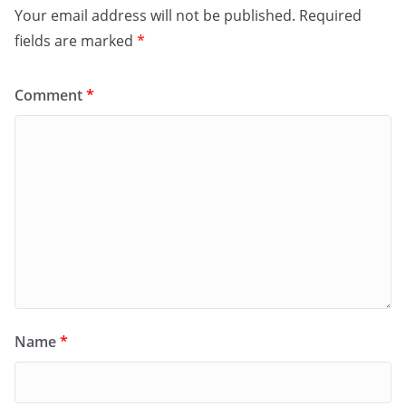
Your email address will not be published.
Required
fields are marked
*
Comment
*
Name
*