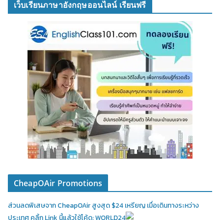
เว็บเรียนภาษาอังกฤษออนไลน์ เรียนฟรี
CheapOAir Promotions
ส่วนลดพิเสษจาก CheapOAir สูงสุด $24 เหรียญ เมื่อเดินทางระหว่าง
ประเทศ คลิ้ก Link นี้แล้วใช้โค้ด: WORLD24