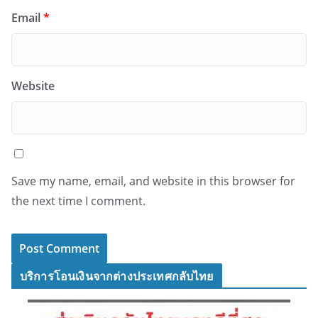
Email
*
Website
Save my name, email, and website in this browser for
the next time I comment.
บริการโอนเงินจากต่างประเทศกลับไทย