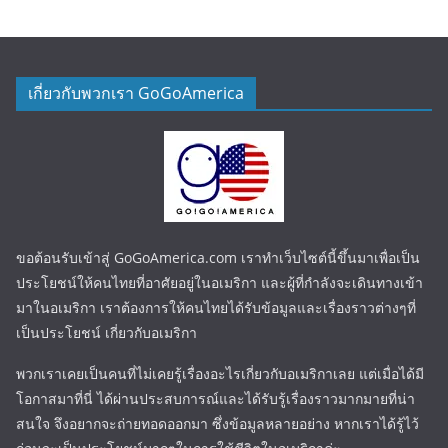
เกี่ยวกับพวกเรา GoGoAmerica
ขอต้อนรับเข้าสู่ GoGoAmerica.com เราทำเว็บไซต์นี้ขึ้นมาเพื่อเป็น
ประโยชน์ให้คนไทยที่อาศัยอยู่ในอเมริกา และผู้ที่กำลังจะเดินทางเข้า
มาในอเมริกา เราต้องการให้คนไทยได้รับข้อมูลและเรื่องราวต่างๆที่
เป็นประโยชน์ เกี่ยวกับอเมริกา
พวกเราเคยเป็นคนที่ไม่เคยรู้เรื่องอะไรเกี่ยวกับอเมริกาเลย แต่เมื่อได้มี
โอกาสมาที่นี่ ได้ผ่านประสบการณ์และได้รับรู้เรื่องราวมากมายที่น่า
สนใจ จึงอยากจะถ่ายทอดออกมา ซึ่งข้อมูลหลายอย่าง หากเราได้รู้ไว้