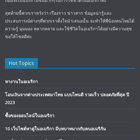
ก่อนจะเป็นประโยชน์มากๆในการใช้ชีวิตในอเมริกาค่ะ
สุดท้ายนี้พวกเราหวังว่า เรื่องราว ข่าวสาร ข้อมูลน่ารู้และ
ประสบการณ์ต่างๆที่พวกเราตั้งใจนำเสนอนั้น จะทำให้พี่น้องคนไทยได้
ความรู้ มุมมอง หลากหลาย และใช้ชีวิตในอเมริกาได้อย่างมีความสุข
ขอให้โชคดีค่ะ
Hot Topics
หางานในอเมริกา
โอนเงินจากต่างประเทศมาไทย แบบไหนดี รวดเร็ว ปลอดภัยที่สุด ปี
2023
ซื้อของออนไลน์ในอเมริกา
10 เว็บไซต์หาคู่ในอเมริกา มีบทบาทมากกับคนอเมริกัน