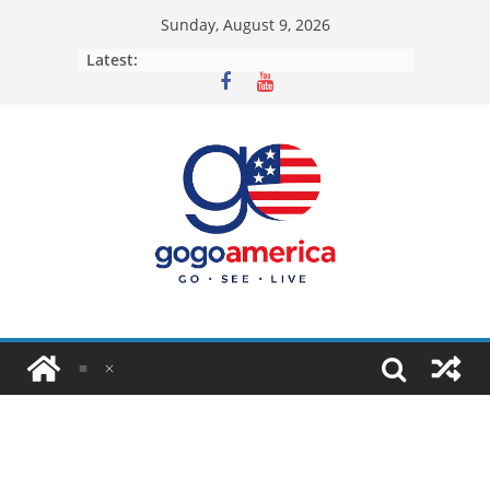
Skip
Sunday, August 9, 2026
to
Latest:
content