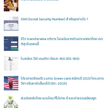
SSN (Social Security Number) สำคัญอย่างไร ?
รีวิว transferwise บริการ โอนเงินจากต่างประเทศมาไทย เรท
ดีสุดในตอนนี้
ใบสมัคร วีซ่า อเมริกา ดีเอส-160 (DS-160)
ได้เวลาเตรียมตัว Lotto Green card สมัครปี 2023 โครงการ
วีซ่า กรีนการ์ดล็อตโต้ (DV-2025)
ส่งเงินกลับไทย แบบไหน ที่ได้ง่าย ดี และค่าธรรมเนียมถูก