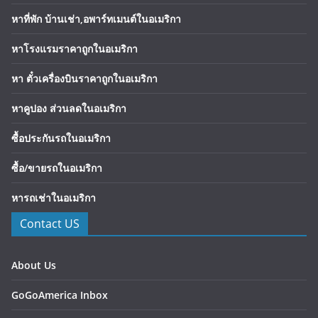
หาที่พัก บ้านเช่า,อพาร์ทเมนต์ในอเมริกา
หาโรงแรมราคาถูกในอเมริกา
หา ตั๋วเครื่องบินราคาถูกในอเมริกา
หาคูปอง ส่วนลดในอเมริกา
ซื้อประกันรถในอเมริกา
ซื้อ/ขายรถในอเมริกา
หารถเช่าในอเมริกา
Contact US
About Us
GoGoAmerica Inbox