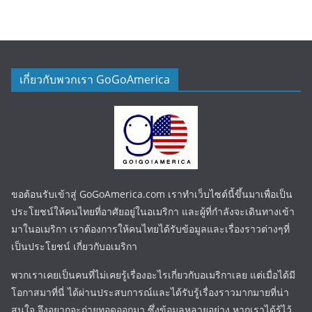
เกี่ยวกับพวกเรา GoGoAmerica
ขอต้อนรับเข้าสู่ GoGoAmerica.com เราทำเว็บไซต์นี้ขึ้นมาเพื่อเป็น
ประโยชน์ให้คนไทยที่อาศัยอยู่ในอเมริกา และผู้ที่กำลังจะเดินทางเข้า
มาในอเมริกา เราต้องการให้คนไทยได้รับข้อมูลและเรื่องราวต่างๆที่
เป็นประโยชน์ เกี่ยวกับอเมริกา
พวกเราเคยเป็นคนที่ไม่เคยรู้เรื่องอะไรเกี่ยวกับอเมริกาเลย แต่เมื่อได้มี
โอกาสมาที่นี่ ได้ผ่านประสบการณ์และได้รับรู้เรื่องราวมากมายที่น่า
สนใจ จึงอยากจะถ่ายทอดออกมา ซึ่งข้อมูลหลายอย่าง หากเราได้รู้ไว้