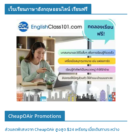
เว็บเรียนภาษาอังกฤษออนไลน์ เรียนฟรี
CheapOAir Promotions
ส่วนลดพิเสษจาก CheapOAir สูงสุด $24 เหรียญ เมื่อเดินทางระหว่าง