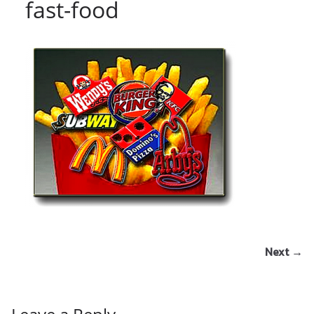
fast-food
Next →