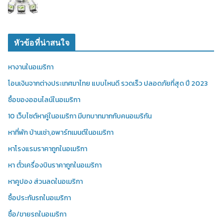
หัวข้อที่น่าสนใจ
หางานในอเมริกา
โอนเงินจากต่างประเทศมาไทย แบบไหนดี รวดเร็ว ปลอดภัยที่สุด ปี 2023
ซื้อของออนไลน์ในอเมริกา
10 เว็บไซต์หาคู่ในอเมริกา มีบทบาทมากกับคนอเมริกัน
หาที่พัก บ้านเช่า,อพาร์ทเมนต์ในอเมริกา
หาโรงแรมราคาถูกในอเมริกา
หา ตั๋วเครื่องบินราคาถูกในอเมริกา
หาคูปอง ส่วนลดในอเมริกา
ซื้อประกันรถในอเมริกา
ซื้อ/ขายรถในอเมริกา