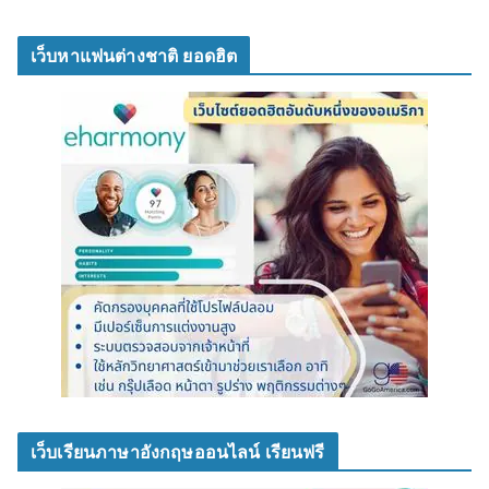
เว็บหาแฟนต่างชาติ ยอดฮิต
เว็บเรียนภาษาอังกฤษออนไลน์ เรียนฟรี