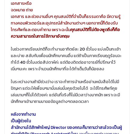
เอกสารหรือ
จดหมาย ถ่าย
เอกสาร และช่วยงานอื่นๆ คุณสมบัติที่จำเป็นก็ธรรมดาคือ มีความรู้
ทางคอมพิวเตอร์และอุปกรณ์สำนักงานต่างๆ นอกจากนี้ก็ต้องรับ
โทรศัพท์และตอบคำถาม เพราะฉะนั้น
คุณสมบัติที่ไม่ต้องพูดถึงก็คือ
ความสามารถในการใช้ภาษาอังกฤษ
ในช่วงภาคเรียนปกติก็จะทำงานอาทิตย์ละ
20
ชั่วโมง แบ่งเป็นกะเช้า
และบ่าย สลับกับเพื่อนนักศึกษาคนอื่น แต่ถ้าเป็นภาคเรียนฤดูร้อนจะ
ทำได้
40
ชั่วโมงต่อสัปดาห์ค่ะ แต่ต้องติดต่ออาจารย์ที่ปรึกษาไว้
เนิ่นๆนะคะ เพราะจำนวนนักศึกษาที่จะได้ทำเต็มวันก็น้อยลง
ในระหว่างงานถ้ามีช่วงว่าง เราจะทำการบ้านหรืออ่านหนังสือได้ไม่มี
ปัญหา แต่จะให้เพื่อนๆมานั่งเล่นนั่งคุยด้วยไม่ได้ จะใช้โทรศัพท์คุย
เล่นนานๆก็ไม่ได้ด้วยค่ะ แต่อันที่จริงก็ไม่มีเวลาว่างมากนัก เพราะจะมี
นักศึกษาเข้ามาถามมาขอข้อมูลต่างๆตลอดเวลา
หลังจากทำงาน
เป็นผู้ช่วยใน
สำนักงานได้สักพักใหญ่ Director ของคณะก็มาถามว่าสนใจจะเป็นผู้