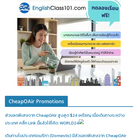
CheapOAir Promotions
ส่วนลดพิเสษจาก CheapOAir สูงสุด $24 เหรียญ เมื่อเดินทางระหว่าง
ประเทศ คลิ้ก Link นี้แล้วใช้โค้ด: WORLD24
เดินทางในประเทศอเมริกา (Domestic)
มีส่วนลดพิเสษจาก CheapOAir