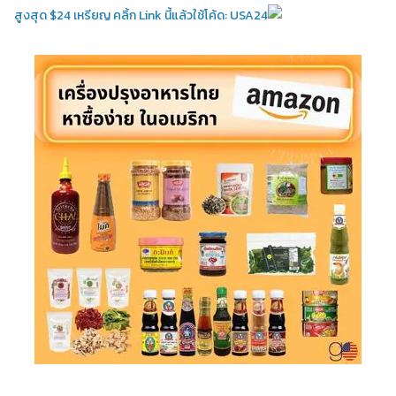
สูงสุด $24 เหรียญ คลิ้ก Link นี้แล้วใช้โค้ด: USA24