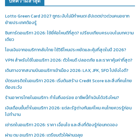
บทความล่าสุด
Lotto Green Card 2027 ถูกระงับไม่มีกำหนด! อัปเดตข่าวด่วนคนอยาก
ย้ายประเทศต้องรู้
ซิมการ์ดอเมริกา 2026: ใช้ยี่ห้อไหนดีที่สุด? เปรียบเทียบครบจบในบทความ
เดียว
โอนเงินจากอเมริกากลับไทย ใช้วิธีไหนประหยัดและคุ้มที่สุดในปี 2026?
VPN สำหรับใช้ในอเมริกา 2026: ตัวไหนดี ปลอดภัย และราคาคุ้มค่าที่สุด?
เดินทางจากสนามบินอเมริกาเข้าเมือง 2026: LAX, JFK, SFO ไปยังไงดี?
บัตรเครดิตในอเมริกา 2026: เริ่มต้นสร้าง Credit Score และสิ่งที่คนไทย
ต้องระวัง
ร้านอาหารไทยในอเมริกา: ทำไมถึงอร่อย อาชีพนี้ทำเงินได้จริงไหม?
เงินเดือนขั้นต่ำในอเมริกา 2026: แต่ละรัฐต่างกันแค่ไหน คนไทยควรรู้ก่อน
ไปทำงาน
เช่ารถในอเมริกา 2026: ราคา เงื่อนไข และสิ่งที่ต้องรู้ก่อนกดจอง
ผ่าน ตม อเมริกา 2026: เตรียมตัวให้ผ่านฉลุย