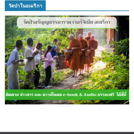
วัดป่าในอเมริกา