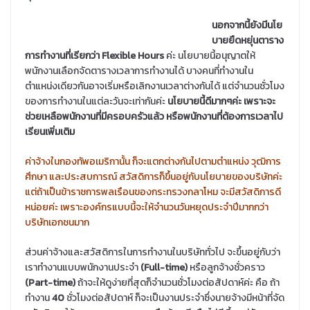
นอกจากนี้ยังมีนโย
บายยืดหยุ่นตาราง
การทำงานที่เรียกว่า Flexible Hours
ค่ะ นโยบายนี้อนุญาตให้
พนักงานเลือกจัดตารางเวลาการทำงานได้ บางคนที่ทำงานใน
ตำแหน่งเดียวกันอาจเริ่มหรือเลิกงานเวลาต่างกันได้ แต่จำนวนชั่วโมง
ของการทำงานในแต่ละวันจะเท่ากันค่ะ
นโยบายนี้ดีมากๆค่ะ เพราะจะ
ช่วยเหลือพนักงานที่มีครอบครัวแล้ว หรือพนักงานที่ต้องการเวลาไป
เรียนเพิ่มเติม
ค่าจ้างในกองทัพอเมริกานั้น ก็จะแตกต่างกันไปตามตำแหน่ง วุฒิการ
ศึกษา และประสบการณ์ สวัสดิการก็ขึ้นอยู่กับนโยบายของบริษัทค่ะ
แต่ถ้าเป็นข้าราชการพลเรือนของกระทรวงกลาโหม จะมีสวัสดิการดี
หน่อยค่ะ เพราะองค์กรแบบนี้จะให้จำนวนวันหยุดประจำปีมากกว่า
บริษัทเอกชนมาก
ส่วนค่าจ้างและสวัสดิการในการทำงานในบริษัททั่วไป จะขึ้นอยู่กับว่า
เราทำงานแบบพนักงานประจำ
(Full-time)
หรือลูกจ้างชั่วคราว
(Part-time)
ถ้าจะให้ดูง่ายที่สุดก็จำนวนชั่วโมงต่อสัปดาห์ค่ะ คือ ถ้า
ทำงาน
40
ชั่วโมงต่อสัปดาห์ ก็จะเป็นงานประจำซึ่งนายจ้างมีหน้าที่จัด