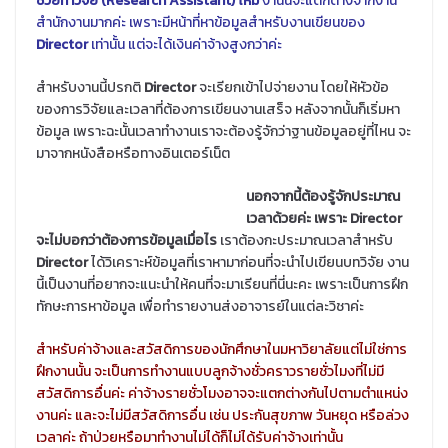
ช่วยทำวิจัย (Research Assistant) ไหม
งานนี้จะแตกต่างจากงาน
สำนักงานมากค่ะ เพราะมีหน้าที่หาข้อมูลสำหรับงานเขียนของ
Director
เท่านั้น แต่จะได้เงินค่าจ้างสูงกว่าค่ะ
สำหรับงานนี้ปรกติ
Director
จะเรียกเข้าไปจ่ายงาน โดยให้หัวข้อ
ของการวิจัยและเวลาที่ต้องการเขียนงานเสร็จ หลังจากนั้นก็เริ่มหา
ข้อมูล เพราะฉะนั้นเวลาทำงานเราจะต้องรู้จักว่าฐานข้อมูลอยู่ที่ไหน จะ
มาจากหนังสือหรือทางอินเตอร์เน็ต
นอกจากนี้ต้องรู้จักประมาณ
เวลาด้วยค่ะ เพราะ Director
จะไม่บอกว่าต้องการข้อมูลเมื่อไร
เราต้องกะประมาณเวลาสำหรับ
Director
ได้วิเคราะห์ข้อมูลที่เราหามาก่อนที่จะนำไปเขียนบทวิจัย งาน
นี้เป็นงานที่อยากจะแนะนำให้คนที่จะมาเรียนที่นี่นะคะ เพราะเป็นการฝึก
ทักษะการหาข้อมูล เพื่อทำรายงานส่งอาจารย์ในแต่ละวิชาค่ะ
สำหรับค่าจ้างและสวัสดิการของนักศึกษาในมหาวิยาลัยแต่ไม่ใช่การ
ฝึกงานนั้น จะเป็นการทำงานแบบลูกจ้างชั่วคราวรายชั่วไมงที่ไม่มี
สวัสดิการอื่นค่ะ ค่าจ้างรายชั่วโมงอาจจะแตกต่างกันไปตามตำแหน่ง
งานค่ะ และจะไม่มีสวัสดิการอื่น เช่น ประกันสุขภาพ วันหยุด หรือล่วง
เวลาค่ะ ถ้าป่วยหรือมาทำงานไม่ได้ก็ไม่ได้รับค่าจ้างเท่านั้น