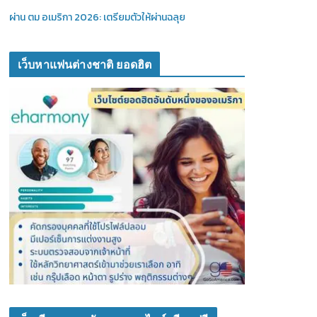
ผ่าน ตม อเมริกา 2026: เตรียมตัวให้ผ่านฉลุย
เว็บหาแฟนต่างชาติ ยอดฮิต