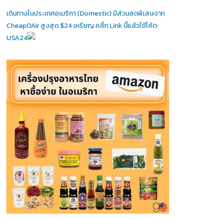
เดินทางในประเทศอเมริกา (Domestic)
มีส่วนลดพิเสษจาก
CheapOAir สูงสุด $24 เหรียญ คลิ้ก Link นี้แล้วใช้โค้ด:
USA24