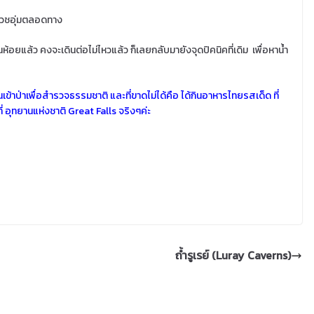
ียวชอุ่มตลอดทาง
้นห้อยแล้ว คงจะเดินต่อไม่ไหวแล้ว ก็เลยกลับมายังจุดปิคนิคที่เดิม เพื่อหาน้ำ
ข้าป่าเพื่อสำรวจธรรมชาติ และที่ขาดไม่ได้คือ ได้กินอาหารไทยรสเด็ด ที่
ที่ อุทยานแห่งชาติ Great Falls จริงๆค่ะ
ถ้ำรูเรย์ (Luray Caverns)