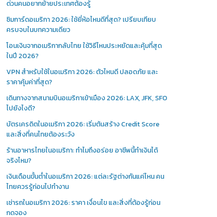
ด่วนคนอยากย้ายประเทศต้องรู้
ซิมการ์ดอเมริกา 2026: ใช้ยี่ห้อไหนดีที่สุด? เปรียบเทียบ
ครบจบในบทความเดียว
โอนเงินจากอเมริกากลับไทย ใช้วิธีไหนประหยัดและคุ้มที่สุด
ในปี 2026?
VPN สำหรับใช้ในอเมริกา 2026: ตัวไหนดี ปลอดภัย และ
ราคาคุ้มค่าที่สุด?
เดินทางจากสนามบินอเมริกาเข้าเมือง 2026: LAX, JFK, SFO
ไปยังไงดี?
บัตรเครดิตในอเมริกา 2026: เริ่มต้นสร้าง Credit Score
และสิ่งที่คนไทยต้องระวัง
ร้านอาหารไทยในอเมริกา: ทำไมถึงอร่อย อาชีพนี้ทำเงินได้
จริงไหม?
เงินเดือนขั้นต่ำในอเมริกา 2026: แต่ละรัฐต่างกันแค่ไหน คน
ไทยควรรู้ก่อนไปทำงาน
เช่ารถในอเมริกา 2026: ราคา เงื่อนไข และสิ่งที่ต้องรู้ก่อน
กดจอง