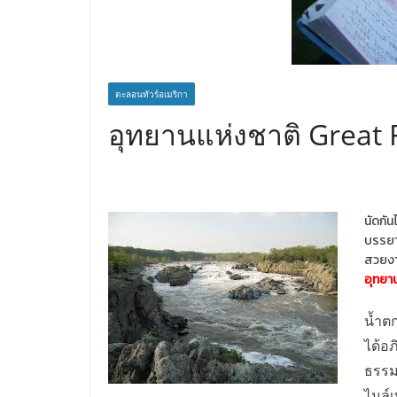
ตะลอนทัวร์อเมริกา
อุทยานแห่งชาติ Great F
นัดกัน
บรรยาก
สวยงาม
อุทยาน
น้ำต
ได้อ
ธรรมช
ไมล์เ