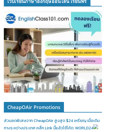
เว็บเรียนภาษาอังกฤษออนไลน์ เรียนฟรี
CheapOAir Promotions
ส่วนลดพิเสษจาก CheapOAir สูงสุด $24 เหรียญ เมื่อเดิน
ทางระหว่างประเทศ คลิ้ก Link นี้แล้วใช้โค้ด: WORLD24