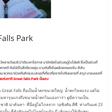
alls Park
ไว้หลายวันแล้วว่าต้องหาโอกาส มาปิกนิคในช่วงฤดูใบไม้ผลิ ซึ่งเป็นช่วงที่
าศดี ต้นไม้เป็นสีเขียวชอุ่ม บางต้นก็เริ่มผลิดอกออกใบ สีสัน
 พวกเราช่วยกันคิดและเสนอที่เที่ยวที่อยากไปกันหลายที่ สรุป มาลงเอยที่
แห่งชาติ Great falls Park นั่นเอง
ก Great Falls ถือเป็นน้ำตกขนาดใหญ่ น้ำตกไหลแรง แต่ไม่
ภิมหารุนแรงถึงขนาดน้ำตกไนแองการ่า ดูมีความเป็น
าติ น่าค้นหา ที่นี่อยู่ไม่ไกลจาก วอซิงตัน ดีซี ห่างกันแค่ 23
ท่านั้น ที่สำคัญอยู่ไม่ไกลบ้านนัก มี เส้นทางให้เดินชม