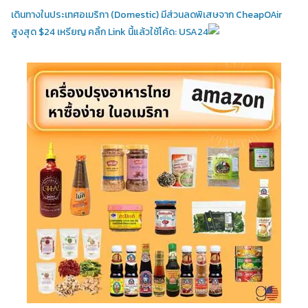
เดินทางในประเทศอเมริกา (Domestic)
มีส่วนลดพิเสษจาก CheapOAir
สูงสุด $24 เหรียญ คลิ้ก Link นี้แล้วใช้โค้ด: USA24