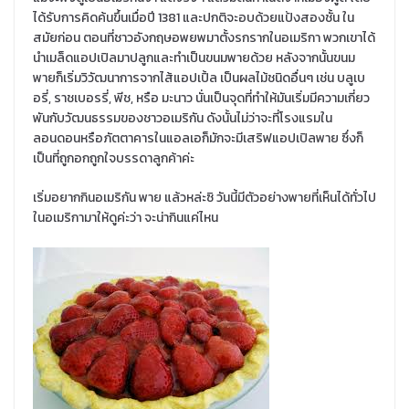
ได้รับการคิดค้นขึ้นเมื่อปี 1381 และปกติจะอบด้วยแป้งสองชั้น ใน
สมัยก่อน ตอนที่ชาวอังกฤษอพยพมาตั้งรกรากในอเมริกา พวกเขาได้
นำเมล็ดแอปเปิลมาปลูกและทำเป็นขนมพายด้วย หลังจากนั้นขนม
พายก็เริ่มวิวัฒนาการจากไส้แอปเปิ้ล เป็นผลไม้ชนิดอื่นๆ เช่น บลูเบ
อรี่, ราชเบอรรี่, พีช, หรือ มะนาว นั่นเป็นจุดที่ทำให้มันเริ่มมีความเกี่ยว
พันกับวัฒนธรรมของชาวอเมริกัน ดังนั้นไม่ว่าจะที่โรงแรมใน
ลอนดอนหรือภัตตาคารในแอลเอก็มักจะมีเสริฟแอปเปิลพาย ซึ่งก็
เป็นที่ถูกอกถูกใจบรรดาลูกค้าค่ะ
เริ่มอยากกินอเมริกัน พาย แล้วหล่ะซิ วันนี้มีตัวอย่างพายที่เห็นได้ทั่วไป
ในอเมริกามาให้ดูค่ะว่า จะน่ากินแค่ไหน