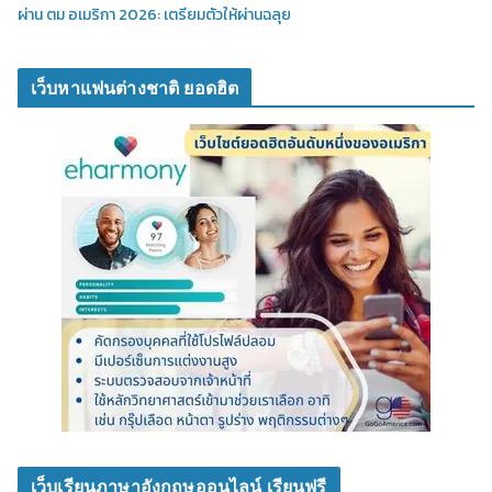
ผ่าน ตม อเมริกา 2026: เตรียมตัวให้ผ่านฉลุย
เว็บหาแฟนต่างชาติ ยอดฮิต
เว็บเรียนภาษาอังกฤษออนไลน์ เรียนฟรี