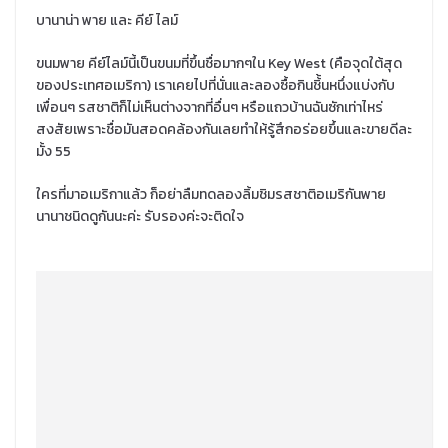
บานาน่า พาย และ คีย์ ไลม์
ขนมพาย คีย์ไลม์นี้เป็นขนมที่ขึ้นชื่อมากๆใน Key West (คือจุดใต้สุด
ของประเทศอเมริกา) เราเคยไปที่นั่นและลองซื้อกินชิ้้นหนึ่งแบ่งกับ
เพื่อนๆ รสชาติก็ไม่เห็นต่างจากที่อื่นๆ หรือแถวบ้านฉันซักเท่าไหร่
สงสัยเพราะชื่อมันสอดคล้องกันเลยทำให้รู้สึกอร่อยขึ้นและขายดีละ
มั้ง 55
ใครที่มาอเมริกาแล้ว ก็อย่าลืมทดลองลิ้มชิมรสชาติอเมริกันพาย
นานาชนิดดูกันนะค่ะ รับรองค่ะจะติดใจ