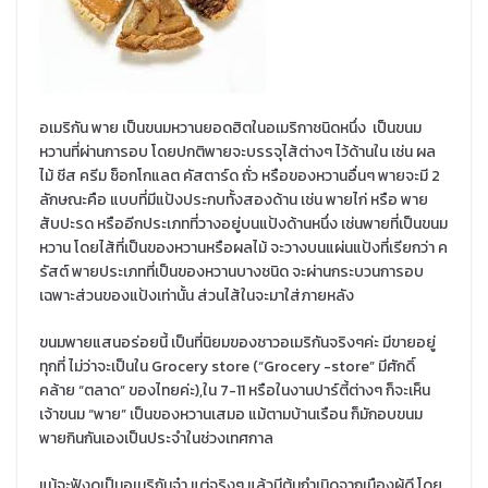
อเมริกัน พาย เป็นขนมหวานยอดฮิตในอเมริกาชนิดหนึ่ง เป็นขนม
หวานที่ผ่านการอบ โดยปกติพายจะบรรจุไส้ต่างๆ ไว้ด้านใน เช่น ผล
ไม้ ชีส ครีม ช็อกโกแลต คัสตาร์ด ถั่ว หรือของหวานอื่นๆ พายจะมี 2
ลักษณะคือ แบบที่มีแป้งประกบทั้งสองด้าน เช่น พายไก่ หรือ พาย
สับปะรด หรืออีกประเภทที่วางอยู่บนแป้งด้านหนึ่ง เช่นพายที่เป็นขนม
หวาน โดยไส้ที่เป็นของหวานหรือผลไม้ จะวางบนแผ่นแป้งที่เรียกว่า ค
รัสต์ พายประเภทที่เป็นของหวานบางชนิด จะผ่านกระบวนการอบ
เฉพาะส่วนของแป้งเท่านั้น ส่วนไส้ในจะมาใส่ภายหลัง
ขนมพายแสนอร่อยนี้ เป็นที่นิยมของชาวอเมริกันจริงๆค่ะ มีขายอยู่
ทุกที่ ไม่ว่าจะเป็นใน Grocery store (“Grocery -store” มีศักดิ์
คล้าย “ตลาด” ของไทยค่ะ),ใน 7-11 หรือในงานปาร์ตี้ต่างๆ ก็จะเห็น
เจ้าขนม “พาย” เป็นของหวานเสมอ แม้ตามบ้านเรือน ก็มักอบขนม
พายกินกันเองเป็นประจำในช่วงเทศกาล
แม้จะฟังดูเป็นอเมริกันจ๋า แต่จริงๆ แล้วมีต้นกำเนิดจากเมืองผู้ดี โดย