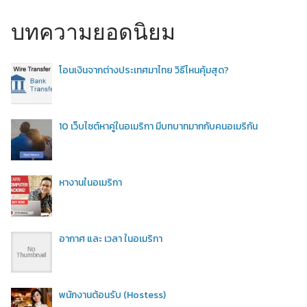
บทความยอดนิยม
โอนเงินจากต่างประเทศมาไทย วิธีไหนคุ้มสุด?
10 เว็บไซต์หาคู่ในอเมริกา มีบทบาทมากกับคนอเมริกัน
หางานในอเมริกา
อากาศ และ เวลา ในอเมริกา
พนักงานต้อนรับ (Hostess)