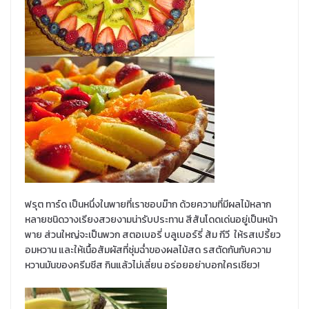
ฟรุต ทาร์ด เป็นหนึ่งในพายที่เราชอบม๊าก ด้วยความที่มีผลไม้หลาก
หลายชนิดวางเรียงสวยงามน่ารับประทาน สีสันโดดเด่นอยู่เป็นหน้า
พาย ส่วนใหญ่จะเป็นพวก สตอเบอรี่ บลูเบอร์รี่ ส้ม กีวี ให้รสเปรี้ยว
อมหวาน และให้เนื้อสัมผัสที่ชุ่มฉ่ำของผลไม้สด รสตัดกันกับความ
หวานมันของครีมชีส กินแล้วไม่เลี่ยน อร่อยอย่าบอกใครเชียว!