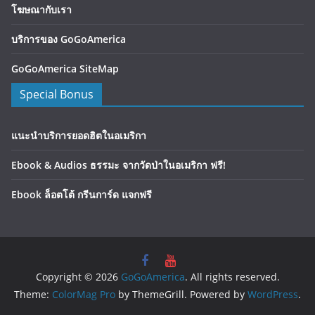
โฆษณากับเรา
บริการของ GoGoAmerica
GoGoAmerica SiteMap
Special Bonus
แนะนำบริการยอดฮิตในอเมริกา
Ebook & Audios ธรรมะ จากวัดป่าในอเมริกา ฟรี!
Ebook ล็อตโต้ กรีนการ์ด แจกฟรี
Copyright © 2026
GoGoAmerica
. All rights reserved.
Theme:
ColorMag Pro
by ThemeGrill. Powered by
WordPress
.