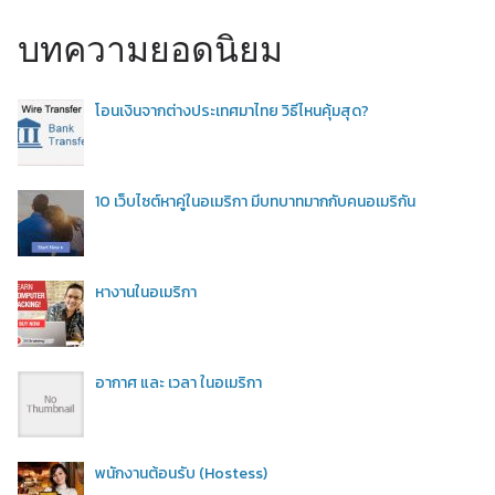
บทความยอดนิยม
โอนเงินจากต่างประเทศมาไทย วิธีไหนคุ้มสุด?
10 เว็บไซต์หาคู่ในอเมริกา มีบทบาทมากกับคนอเมริกัน
หางานในอเมริกา
อากาศ และ เวลา ในอเมริกา
พนักงานต้อนรับ (Hostess)