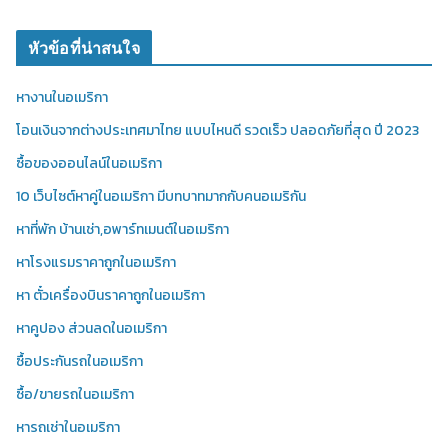
หัวข้อที่น่าสนใจ
หางานในอเมริกา
โอนเงินจากต่างประเทศมาไทย แบบไหนดี รวดเร็ว ปลอดภัยที่สุด ปี 2023
ซื้อของออนไลน์ในอเมริกา
10 เว็บไซต์หาคู่ในอเมริกา มีบทบาทมากกับคนอเมริกัน
หาที่พัก บ้านเช่า,อพาร์ทเมนต์ในอเมริกา
หาโรงแรมราคาถูกในอเมริกา
หา ตั๋วเครื่องบินราคาถูกในอเมริกา
หาคูปอง ส่วนลดในอเมริกา
ซื้อประกันรถในอเมริกา
ซื้อ/ขายรถในอเมริกา
หารถเช่าในอเมริกา