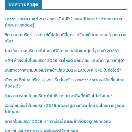
บทความล่าสุด
Lotto Green Card 2027 ถูกระงับไม่มีกำหนด! อัปเดตข่าวด่วนคนอยาก
ย้ายประเทศต้องรู้
ซิมการ์ดอเมริกา 2026: ใช้ยี่ห้อไหนดีที่สุด? เปรียบเทียบครบจบในบทความ
เดียว
โอนเงินจากอเมริกากลับไทย ใช้วิธีไหนประหยัดและคุ้มที่สุดในปี 2026?
VPN สำหรับใช้ในอเมริกา 2026: ตัวไหนดี ปลอดภัย และราคาคุ้มค่าที่สุด?
เดินทางจากสนามบินอเมริกาเข้าเมือง 2026: LAX, JFK, SFO ไปยังไงดี?
บัตรเครดิตในอเมริกา 2026: เริ่มต้นสร้าง Credit Score และสิ่งที่คนไทย
ต้องระวัง
ร้านอาหารไทยในอเมริกา: ทำไมถึงอร่อย อาชีพนี้ทำเงินได้จริงไหม?
เงินเดือนขั้นต่ำในอเมริกา 2026: แต่ละรัฐต่างกันแค่ไหน คนไทยควรรู้ก่อน
ไปทำงาน
เช่ารถในอเมริกา 2026: ราคา เงื่อนไข และสิ่งที่ต้องรู้ก่อนกดจอง
ผ่าน ตม อเมริกา 2026: เตรียมตัวให้ผ่านฉลุย