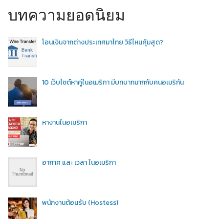
บทความยอดนิยม
โอนเงินจากต่างประเทศมาไทย วิธีไหนคุ้มสุด?
10 เว็บไซต์หาคู่ในอเมริกา มีบทบาทมากกับคนอเมริกัน
หางานในอเมริกา
อากาศ และ เวลา ในอเมริกา
พนักงานต้อนรับ (Hostess)