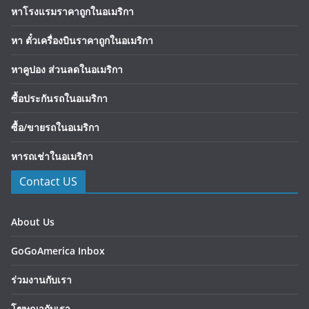
หาโรงแรมราคาถูกในอเมริกา
หา ตั๋วเครื่องบินราคาถูกในอเมริกา
หาคูปอง ส่วนลดในอเมริกา
ซื้อประกันรถในอเมริกา
ซื้อ/ขายรถในอเมริกา
หารถเช่าในอเมริกา
Contact US
About Us
GoGoAmerica Inbox
ร่วมงานกับเรา
โฆษณากับเรา