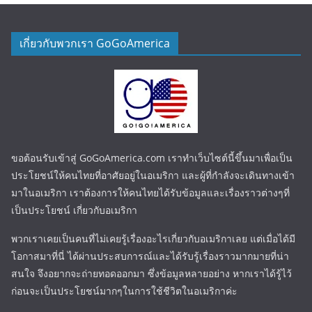
เกี่ยวกับพวกเรา GoGoAmerica
ขอต้อนรับเข้าสู่ GoGoAmerica.com เราทำเว็บไซต์นี้ขึ้นมาเพื่อเป็น
ประโยชน์ให้คนไทยที่อาศัยอยู่ในอเมริกา และผู้ที่กำลังจะเดินทางเข้า
มาในอเมริกา เราต้องการให้คนไทยได้รับข้อมูลและเรื่องราวต่างๆที่
เป็นประโยชน์ เกี่ยวกับอเมริกา
พวกเราเคยเป็นคนที่ไม่เคยรู้เรื่องอะไรเกี่ยวกับอเมริกาเลย แต่เมื่อได้มี
โอกาสมาที่นี่ ได้ผ่านประสบการณ์และได้รับรู้เรื่องราวมากมายที่น่า
สนใจ จึงอยากจะถ่ายทอดออกมา ซึ่งข้อมูลหลายอย่าง หากเราได้รู้ไว้
ก่อนจะเป็นประโยชน์มากๆในการใช้ชีวิตในอเมริกาค่ะ