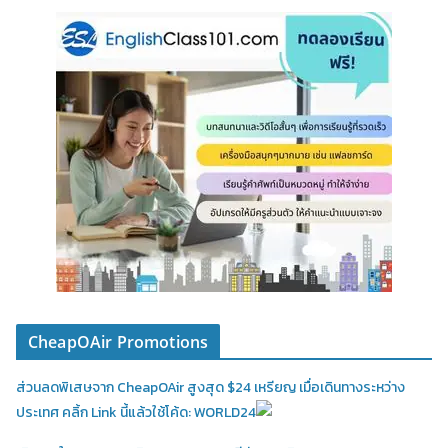
CheapOAir Promotions
ส่วนลดพิเสษจาก CheapOAir สูงสุด $24 เหรียญ เมื่อเดินทางระหว่าง
ประเทศ คลิ้ก Link นี้แล้วใช้โค้ด: WORLD24