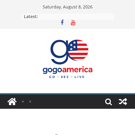
Skip
Saturday, August 8, 2026
to
Latest:
content