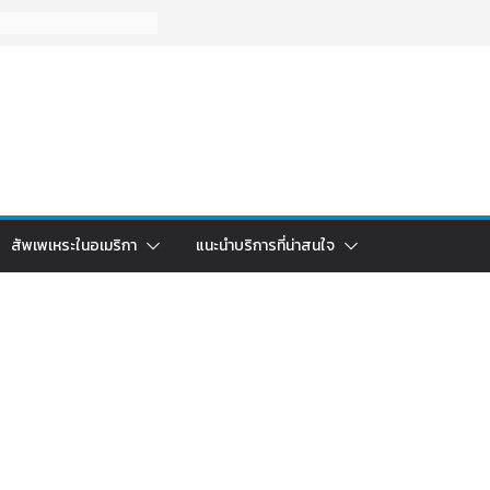
สัพเพเหระในอเมริกา
แนะนำบริการที่น่าสนใจ