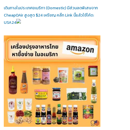
เดินทางในประเทศอเมริกา (Domestic)
มีส่วนลดพิเสษจาก
CheapOAir สูงสุด $24 เหรียญ คลิ้ก Link นี้แล้วใช้โค้ด:
USA24