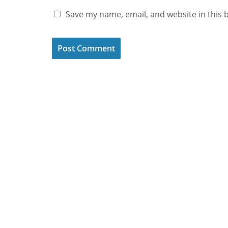
Save my name, email, and website in this 