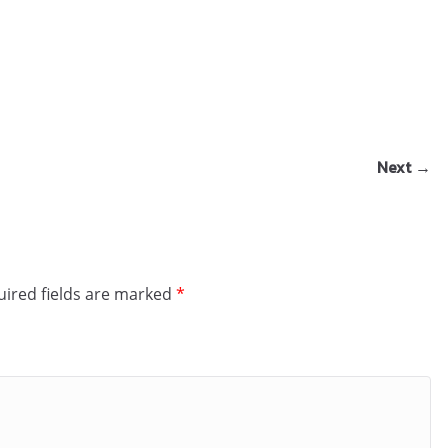
Next →
ired fields are marked
*