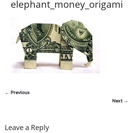
elephant_money_origami
← Previous
Next →
Leave a Reply