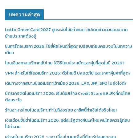
บทความล่าสุด
Lotto Green Card 2027 ถูกระงับไม่มีกำหนด! อัปเดตข่าวด่วนคนอยาก
ย้ายประเทศต้องรู้
ซิมการ์ดอเมริกา 2026: ใช้ยี่ห้อไหนดีที่สุด? เปรียบเทียบครบจบในบทความ
เดียว
โอนเงินจากอเมริกากลับไทย ใช้วิธีไหนประหยัดและคุ้มที่สุดในปี 2026?
VPN สำหรับใช้ในอเมริกา 2026: ตัวไหนดี ปลอดภัย และราคาคุ้มค่าที่สุด?
เดินทางจากสนามบินอเมริกาเข้าเมือง 2026: LAX, JFK, SFO ไปยังไงดี?
บัตรเครดิตในอเมริกา 2026: เริ่มต้นสร้าง Credit Score และสิ่งที่คนไทย
ต้องระวัง
ร้านอาหารไทยในอเมริกา: ทำไมถึงอร่อย อาชีพนี้ทำเงินได้จริงไหม?
เงินเดือนขั้นต่ำในอเมริกา 2026: แต่ละรัฐต่างกันแค่ไหน คนไทยควรรู้ก่อน
ไปทำงาน
เช่ารถในอเมริกา 2026: ราคา เงื่อนไข และสิ่งที่ต้องรู้ก่อนกดจอง