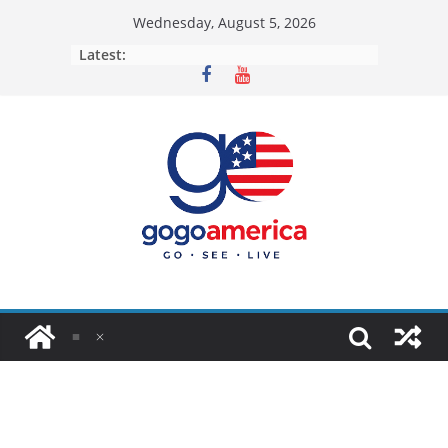
Skip
Wednesday, August 5, 2026
to
Latest:
content