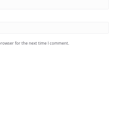
browser for the next time I comment.