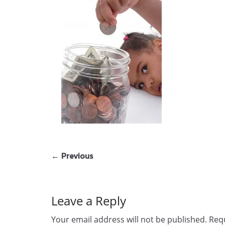
← Previous
Leave a Reply
Your email address will not be published.
Requ