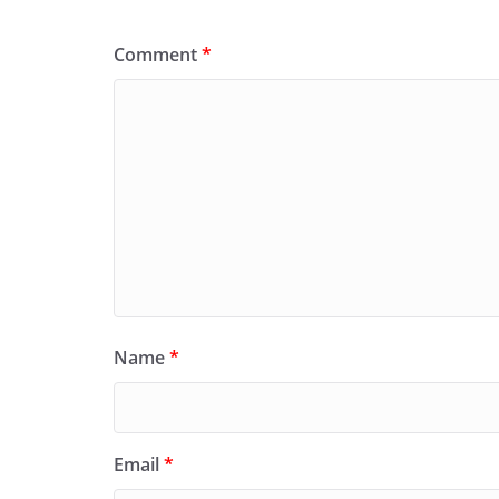
Comment
*
Name
*
Email
*