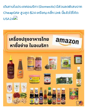
เดินทางในประเทศอเมริกา (Domestic)
มีส่วนลดพิเสษจาก
CheapOAir สูงสุด $24 เหรียญ คลิ้ก Link นี้แล้วใช้โค้ด:
USA24