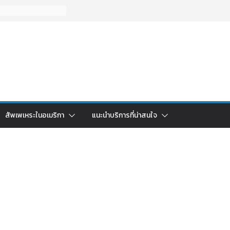
สัพเพเหระในอเมริกา
แนะนำบริการที่น่าสนใจ