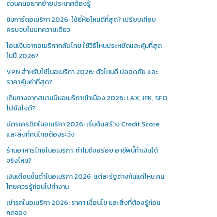
ด่วนคนอยากย้ายประเทศต้องรู้
ซิมการ์ดอเมริกา 2026: ใช้ยี่ห้อไหนดีที่สุด? เปรียบเทียบ
ครบจบในบทความเดียว
โอนเงินจากอเมริกากลับไทย ใช้วิธีไหนประหยัดและคุ้มที่สุด
ในปี 2026?
VPN สำหรับใช้ในอเมริกา 2026: ตัวไหนดี ปลอดภัย และ
ราคาคุ้มค่าที่สุด?
เดินทางจากสนามบินอเมริกาเข้าเมือง 2026: LAX, JFK, SFO
ไปยังไงดี?
บัตรเครดิตในอเมริกา 2026: เริ่มต้นสร้าง Credit Score
และสิ่งที่คนไทยต้องระวัง
ร้านอาหารไทยในอเมริกา: ทำไมถึงอร่อย อาชีพนี้ทำเงินได้
จริงไหม?
เงินเดือนขั้นต่ำในอเมริกา 2026: แต่ละรัฐต่างกันแค่ไหน คน
ไทยควรรู้ก่อนไปทำงาน
เช่ารถในอเมริกา 2026: ราคา เงื่อนไข และสิ่งที่ต้องรู้ก่อน
กดจอง