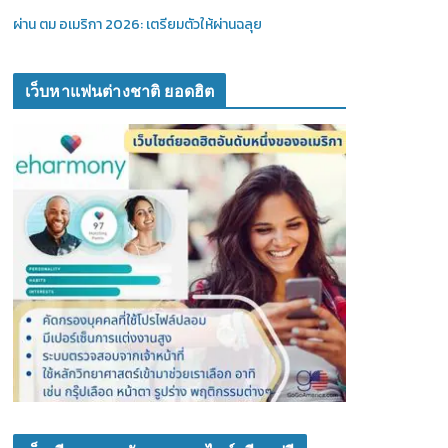
ผ่าน ตม อเมริกา 2026: เตรียมตัวให้ผ่านฉลุย
เว็บหาแฟนต่างชาติ ยอดฮิต