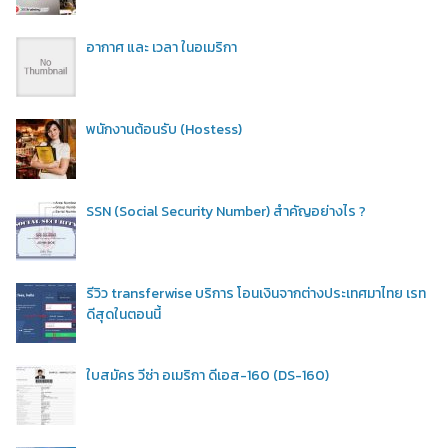
อากาศ และ เวลา ในอเมริกา
พนักงานต้อนรับ (Hostess)
SSN (Social Security Number) สำคัญอย่างไร ?
รีวิว transferwise บริการ โอนเงินจากต่างประเทศมาไทย เรท
ดีสุดในตอนนี้
ใบสมัคร วีซ่า อเมริกา ดีเอส-160 (DS-160)