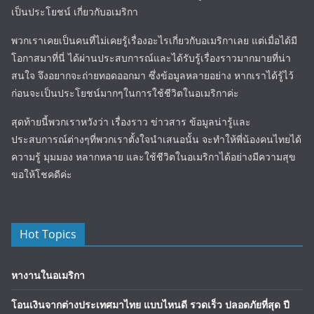
เป็นประโยชน์ เกี่ยวกับอเมริกา
พวกเราเคยเป็นคนที่ไม่เคยรู้เรื่องอะไรเกี่ยวกับอเมริกาเลย แต่เมื่อได้มี
โอกาสมาที่นี่ ได้ผ่านประสบการณ์และได้รับรู้เรื่องราวมากมายที่น่า
สนใจ จึงอยากจะถ่ายทอดออกมา ซึ่งข้อมูลหลายอย่าง หากเราได้รู้ไว้
ก่อนจะเป็นประโยชน์มากๆในการใช้ชีวิตในอเมริกาค่ะ
สุดท้ายนี้พวกเราหวังว่า เรื่องราว ข่าวสาร ข้อมูลน่ารู้และ
ประสบการณ์ต่างๆที่พวกเราตั้งใจนำเสนอนั้น จะทำให้พี่น้องคนไทยได้
ความรู้ มุมมอง หลากหลาย และใช้ชีวิตในอเมริกาได้อย่างมีความสุข
ขอให้โชคดีค่ะ
Hot Topics
หางานในอเมริกา
โอนเงินจากต่างประเทศมาไทย แบบไหนดี รวดเร็ว ปลอดภัยที่สุด ปี