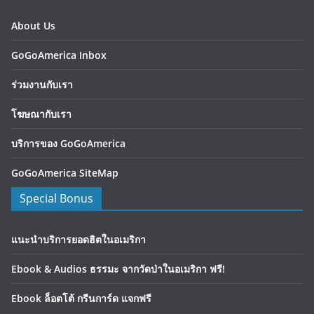
About Us
GoGoAmerica Inbox
ร่วมงานกับเรา
โฆษณากับเรา
บริการของ GoGoAmerica
GoGoAmerica SiteMap
Special Bonus
แนะนำบริการยอดฮิตในอเมริกา
Ebook & Audios ธรรมะ จากวัดป่าในอเมริกา ฟรี!
Ebook ล็อตโต้ กรีนการ์ด แจกฟรี