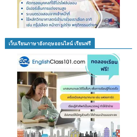
เว็บเรียนภาษาอังกฤษออนไลน์ เรียนฟรี