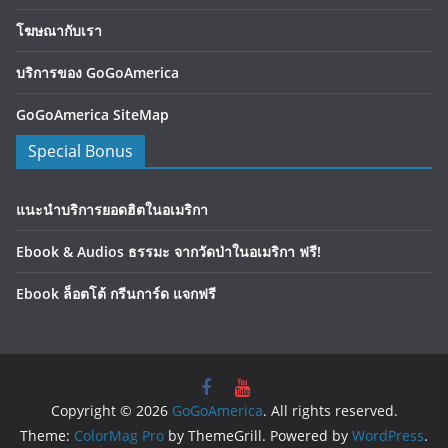
โฆษณากับเรา
บริการของ GoGoAmerica
GoGoAmerica SiteMap
Special Bonus
แนะนำบริการยอดฮิตในอเมริกา
Ebook & Audios ธรรมะ จากวัดป่าในอเมริกา ฟรี!
Ebook ล็อตโต้ กรีนการ์ด แจกฟรี
Copyright © 2026
GoGoAmerica
. All rights reserved.
Theme:
ColorMag Pro
by ThemeGrill. Powered by
WordPress
.