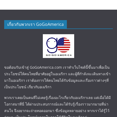
เกี่ยวกับพวกเรา GoGoAmerica
ขอต้อนรับเข้าสู่ GoGoAmerica.com เราทำเว็บไซต์นี้ขึ้นมาเพื่อเป็น
ประโยชน์ให้คนไทยที่อาศัยอยู่ในอเมริกา และผู้ที่กำลังจะเดินทางเข้า
มาในอเมริกา เราต้องการให้คนไทยได้รับข้อมูลและเรื่องราวต่างๆที่
เป็นประโยชน์ เกี่ยวกับอเมริกา
พวกเราเคยเป็นคนที่ไม่เคยรู้เรื่องอะไรเกี่ยวกับอเมริกาเลย แต่เมื่อได้มี
โอกาสมาที่นี่ ได้ผ่านประสบการณ์และได้รับรู้เรื่องราวมากมายที่น่า
สนใจ จึงอยากจะถ่ายทอดออกมา ซึ่งข้อมูลหลายอย่าง หากเราได้รู้ไว้