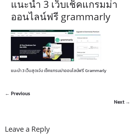
แนะนำ 3 เว็บเช็คแกรมม่า
ออนไลน์ฟรี grammarly
แนะนำ 3 เว็บสุดเจ๋ง เช็คแกรมม่าออนไลน์ฟรี Grammarly
← Previous
Next →
Leave a Reply