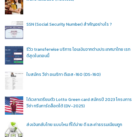
SSN (Social Security Number) สำคัญอย่างไร ?
รีวิว transferwise บริการ โอนเงินจากต่างประเทศมาไทย เรท
ดีสุดในตอนนี้
ใบสมัคร วีซ่า อเมริกา ดีเอส-160 (DS-160)
ได้เวลาเตรียมตัว Lotto Green card สมัครปี 2023 โครงการ
วีซ่า กรีนการ์ดล็อตโต้ (DV-2025)
ส่งเงินกลับไทย แบบไหน ที่ได้ง่าย ดี และค่าธรรมเนียมถูก