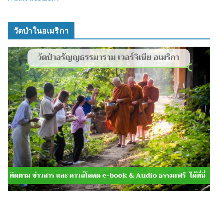
วัดป่าในอเมริกา