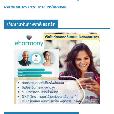
ผ่าน ตม อเมริกา 2026: เตรียมตัวให้ผ่านฉลุย
เว็บหาแฟนต่างชาติ ยอดฮิต