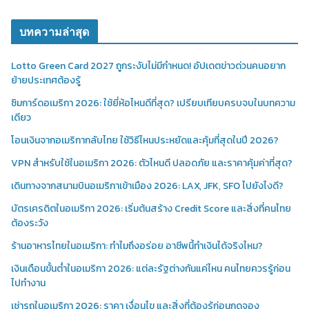
บทความล่าสุด
Lotto Green Card 2027 ถูกระงับไม่มีกำหนด! อัปเดตข่าวด่วนคนอยาก
ย้ายประเทศต้องรู้
ซิมการ์ดอเมริกา 2026: ใช้ยี่ห้อไหนดีที่สุด? เปรียบเทียบครบจบในบทความ
เดียว
โอนเงินจากอเมริกากลับไทย ใช้วิธีไหนประหยัดและคุ้มที่สุดในปี 2026?
VPN สำหรับใช้ในอเมริกา 2026: ตัวไหนดี ปลอดภัย และราคาคุ้มค่าที่สุด?
เดินทางจากสนามบินอเมริกาเข้าเมือง 2026: LAX, JFK, SFO ไปยังไงดี?
บัตรเครดิตในอเมริกา 2026: เริ่มต้นสร้าง Credit Score และสิ่งที่คนไทย
ต้องระวัง
ร้านอาหารไทยในอเมริกา: ทำไมถึงอร่อย อาชีพนี้ทำเงินได้จริงไหม?
เงินเดือนขั้นต่ำในอเมริกา 2026: แต่ละรัฐต่างกันแค่ไหน คนไทยควรรู้ก่อน
ไปทำงาน
เช่ารถในอเมริกา 2026: ราคา เงื่อนไข และสิ่งที่ต้องรู้ก่อนกดจอง