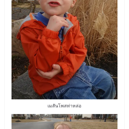
เมสันโพสท่าหล่อ