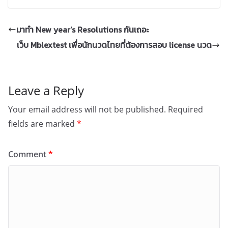
มาทำ New year’s Resolutions กันเถอะ
เว็บ Mblextest เพื่อนักนวดไทยที่ต้องการสอบ license นวด
Leave a Reply
Your email address will not be published.
Required
fields are marked
*
Comment
*