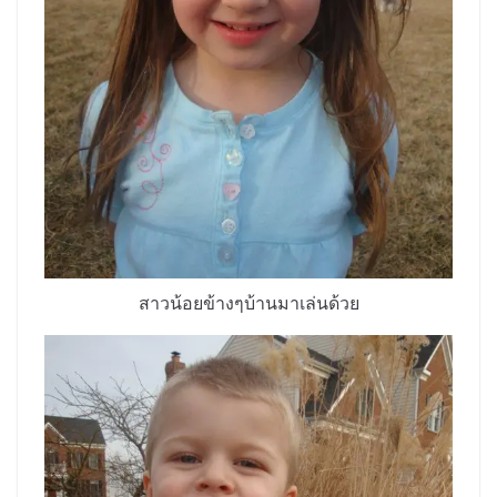
สาวน้อยข้างๆบ้านมาเล่นด้วย