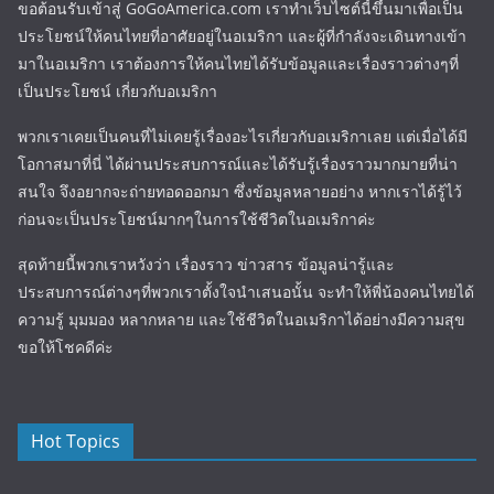
ขอต้อนรับเข้าสู่ GoGoAmerica.com เราทำเว็บไซต์นี้ขึ้นมาเพื่อเป็น
ประโยชน์ให้คนไทยที่อาศัยอยู่ในอเมริกา และผู้ที่กำลังจะเดินทางเข้า
มาในอเมริกา เราต้องการให้คนไทยได้รับข้อมูลและเรื่องราวต่างๆที่
เป็นประโยชน์ เกี่ยวกับอเมริกา
พวกเราเคยเป็นคนที่ไม่เคยรู้เรื่องอะไรเกี่ยวกับอเมริกาเลย แต่เมื่อได้มี
โอกาสมาที่นี่ ได้ผ่านประสบการณ์และได้รับรู้เรื่องราวมากมายที่น่า
สนใจ จึงอยากจะถ่ายทอดออกมา ซึ่งข้อมูลหลายอย่าง หากเราได้รู้ไว้
ก่อนจะเป็นประโยชน์มากๆในการใช้ชีวิตในอเมริกาค่ะ
สุดท้ายนี้พวกเราหวังว่า เรื่องราว ข่าวสาร ข้อมูลน่ารู้และ
ประสบการณ์ต่างๆที่พวกเราตั้งใจนำเสนอนั้น จะทำให้พี่น้องคนไทยได้
ความรู้ มุมมอง หลากหลาย และใช้ชีวิตในอเมริกาได้อย่างมีความสุข
ขอให้โชคดีค่ะ
Hot Topics