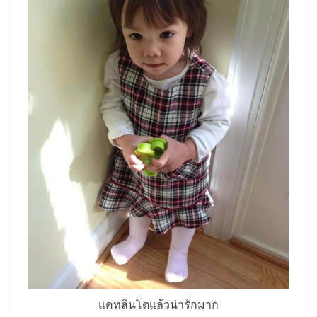
แคทลินโตแล้วน่ารักมาก