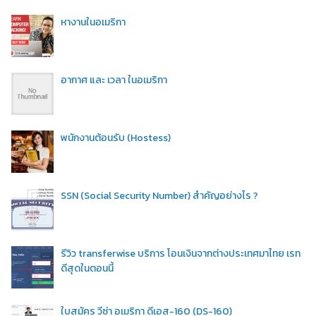
หางานในอเมริกา
อากาศ และ เวลา ในอเมริกา
พนักงานต้อนรับ (Hostess)
SSN (Social Security Number) สำคัญอย่างไร ?
รีวิว transferwise บริการ โอนเงินจากต่างประเทศมาไทย เรท
ดีสุดในตอนนี้
ใบสมัคร วีซ่า อเมริกา ดีเอส-160 (DS-160)