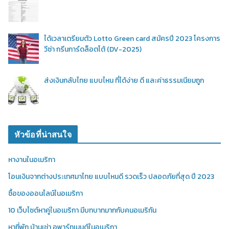
ได้เวลาเตรียมตัว Lotto Green card สมัครปี 2023 โครงการ
วีซ่า กรีนการ์ดล็อตโต้ (DV-2025)
ส่งเงินกลับไทย แบบไหน ที่ได้ง่าย ดี และค่าธรรมเนียมถูก
หัวข้อที่น่าสนใจ
หางานในอเมริกา
โอนเงินจากต่างประเทศมาไทย แบบไหนดี รวดเร็ว ปลอดภัยที่สุด ปี 2023
ซื้อของออนไลน์ในอเมริกา
10 เว็บไซต์หาคู่ในอเมริกา มีบทบาทมากกับคนอเมริกัน
หาที่พัก บ้านเช่า,อพาร์ทเมนต์ในอเมริกา