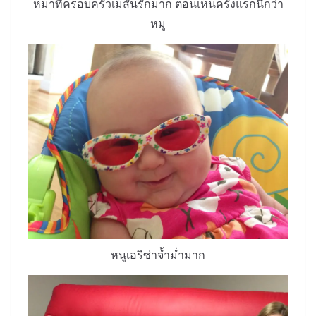
หมาที่ครอบครัวเมสันรักมาก ตอนเห็นครั้งแรกนึกว่า
หมู
หนูเอริซ่าจ้ำม่ำมาก