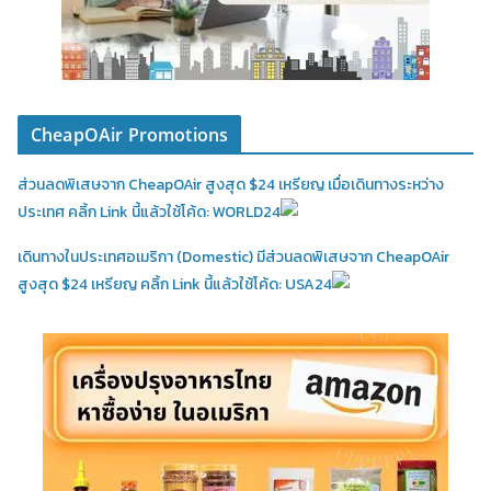
CheapOAir Promotions
ส่วนลดพิเสษจาก CheapOAir สูงสุด $24 เหรียญ เมื่อเดินทางระหว่าง
ประเทศ คลิ้ก Link นี้แล้วใช้โค้ด: WORLD24
เดินทางในประเทศอเมริกา (Domestic)
มีส่วนลดพิเสษจาก CheapOAir
สูงสุด $24 เหรียญ คลิ้ก Link นี้แล้วใช้โค้ด: USA24