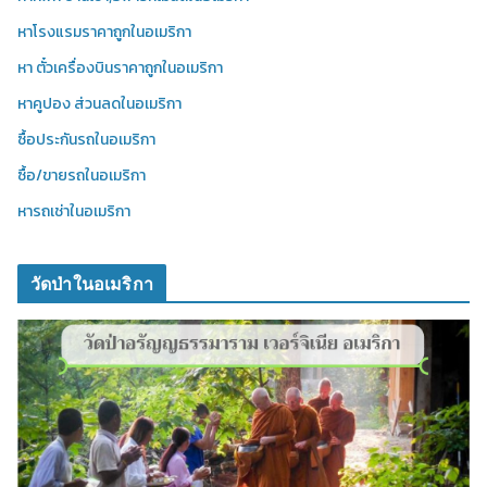
หาโรงแรมราคาถูกในอเมริกา
หา ตั๋วเครื่องบินราคาถูกในอเมริกา
หาคูปอง ส่วนลดในอเมริกา
ซื้อประกันรถในอเมริกา
ซื้อ/ขายรถในอเมริกา
หารถเช่าในอเมริกา
วัดป่าในอเมริกา