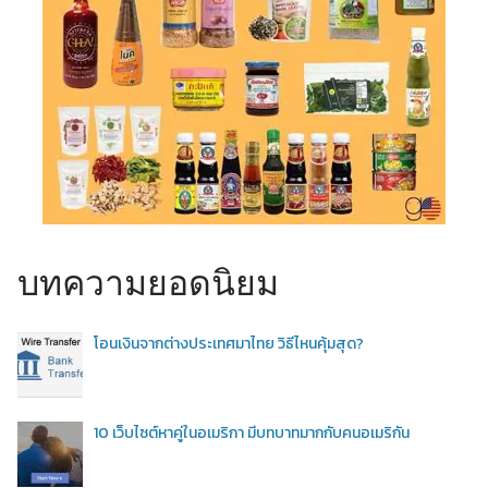
บทความยอดนิยม
โอนเงินจากต่างประเทศมาไทย วิธีไหนคุ้มสุด?
10 เว็บไซต์หาคู่ในอเมริกา มีบทบาทมากกับคนอเมริกัน