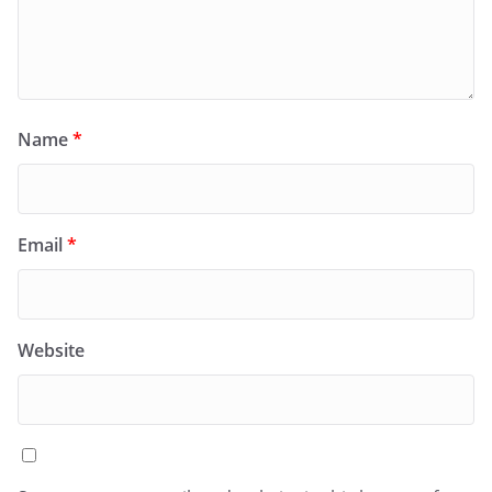
Name
*
Email
*
Website