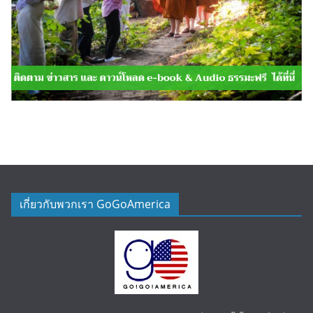
เกี่ยวกับพวกเรา GoGoAmerica