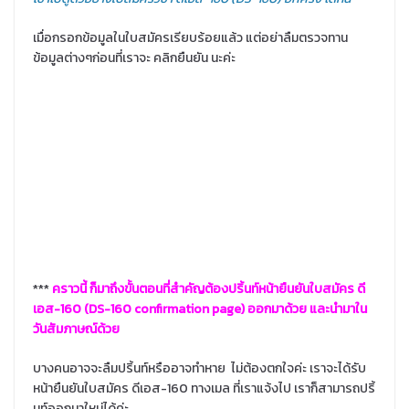
เมื่อกรอกข้อมูลในใบสมัครเรียบร้อยแล้ว แต่อย่าลืมตรวจทาน
ข้อมูลต่างๆก่อนที่เราจะ คลิกยืนยัน นะค่ะ
***
คราวนี้ ก็มาถึงขั้นตอนที่สำคัญต้องปริ้นท์หน้ายืนยันใบสมัคร ดี
เอส-160 (DS-160 confirmation page) ออกมาด้วย และนำมาใน
วันสัมภาษณ์ด้วย
บางคนอาจจะลืมปริ้นท์หรืออาจทำหาย ไม่ต้องตกใจค่ะ เราจะได้รับ
หน้ายืนยันใบสมัคร ดีเอส-160 ทางเมล ที่เราแจ้งไป เราก็สามารถปริ้
นท์ออกมาใหม่ได้ค่ะ