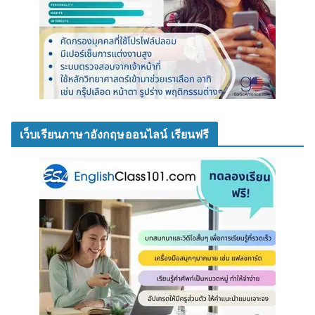
เว็บเรียนภาษาอังกฤษออนไลน์ เรียนฟรี