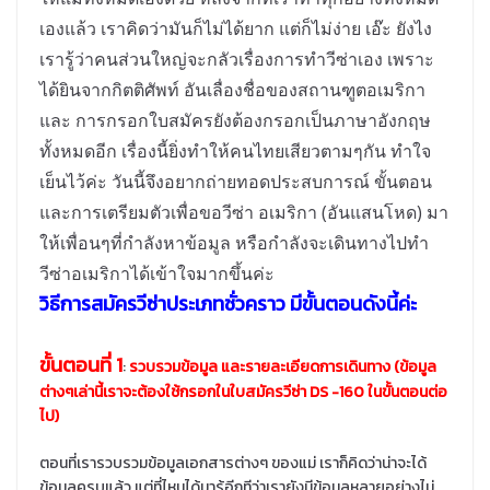
เองแล้ว เราคิดว่ามันก็ไม่ได้ยาก แต่ก็ไม่ง่าย เอ๊ะ ยังไง
เรารู้ว่าคนส่วนใหญ่จะกลัวเรื่องการทำวีซ่าเอง เพราะ
ได้ยินจากกิตติศัพท์ อันเลื่องชื่อของสถานฑูตอเมริกา
และ การกรอกใบสมัครยังต้องกรอกเป็นภาษาอังกฤษ
ทั้งหมดอีก เรื่องนี้ยิ่งทำให้คนไทยเสียวตามๆกัน ทำใจ
เย็นไว้ค่ะ วันนี้จึงอยากถ่ายทอดประสบการณ์ ขั้นตอน
และการเตรียมตัวเพื่อขอวีซ่า อเมริกา (อันแสนโหด) มา
ให้เพื่อนๆที่กำลังหาข้อมูล หรือกำลังจะเดินทางไปทำ
วีซ่าอเมริกาได้เข้าใจมากขึ้นค่ะ
วิธีการสมัครวีซ่าประเภทชั่วคราว มีขั้นตอนดังนี้ค่ะ
ขั้นตอนที่ 1
:
รวบรวมข้อมูล และรายละเอียดการเดินทาง (ข้อมูล
ต่างๆเล่านี้เราจะต้องใช้กรอกในใบสมัครวีซ่า DS -160 ในขั้นตอนต่อ
ไป)
ตอนที่เรารวบรวมข้อมูลเอกสารต่างๆ ของแม่ เราก็คิดว่าน่าจะได้
ข้อมูลครบแล้ว แต่ที่ไหนได้มารู้อีกทีว่าเรายังมีข้อมูลหลายอย่างไม่