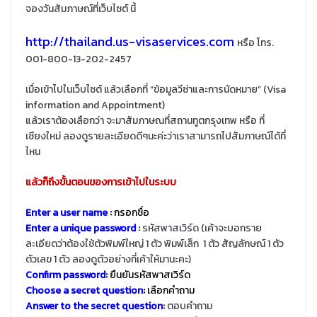
จองวันสัมภาษณ์ที่เว็บไซต์ นี้
http://thailand.us-visaservices.com
หรือ โทร.
001-800-13-202-2457
เมื่อเข้าไปในเว็บไซต์ แล้วเลือกที่ “ข้อมูลวีซ่าและการนัดหมาย” (Visa
information and Appointment)
แล้วเราต้องเลือกว่า จะมาสัมภาษณที่สถานทูตกรุงเทพ หรือ ที่
เชียงใหม่ ลองดูรายละเอียดดีๆนะค่ะว่าเราสามารถไปสัมภาษณ์ได้ที่
ไหน
แล้วก็ถึงขั้นตอนของการเข้าไปในระบบ
Enter a user name
:
กรอกชื่อ
Enter a unique password
:
รหัสพาสเวิร์ด (เค้าจะบอกราย
ละเอียดว่าต้องใช้ตัวพิมพ์ใหญ่ 1 ตัว พิมพ์เล็ก 1 ตัว สัญลักษณ์ 1 ตัว
ตัวเลข 1 ตัว ลองดูตัวอย่างที่เค้าให้มานะคะ)
Confirm password
:
ยืนยันรหัสพาสเวิร์ด
Choose a secret question
:
เลือกคำถาม
Answer to the secret question
:
ตอบคำถาม