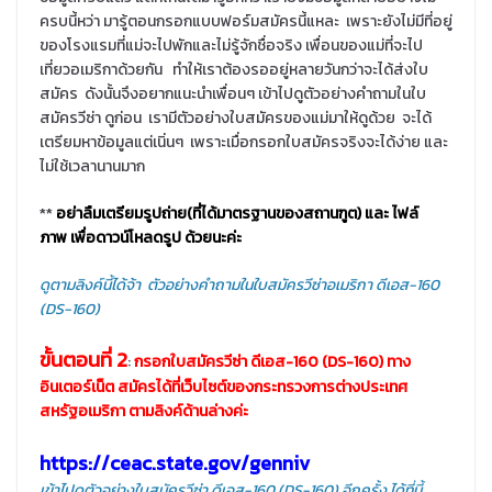
ครบนี้หว่า มารู้ตอนกรอกแบบฟอร์มสมัครนี้แหละ เพราะยังไม่มีที่อยู่
ของโรงแรมที่แม่จะไปพักและไม่รู้จักชื่อจริง เพื่อนของแม่ที่จะไป
เที่ยวอเมริกาด้วยกัน ทำให้เราต้องรออยู่หลายวันกว่าจะได้ส่งใบ
สมัคร ดังนั้นจึงอยากแนะนำเพื่อนๆ เข้าไปดูตัวอย่างคำถามในใบ
สมัครวีซ่า ดูก่อน เรามีตัวอย่างใบสมัครของแม่มาให้ดูด้วย จะได้
เตรียมหาข้อมูลแต่เนิ่นๆ เพราะเมื่อกรอกใบสมัครจริงจะได้ง่าย และ
ไม่ใช้เวลานานมาก
**
อย่าลืมเตรียมรูปถ่าย(ที่ได้มาตรฐานของสถานฑูต) และ ไฟล์
ภาพ เพื่อดาวน์โหลดรูป ด้วยนะค่ะ
ดูตามลิงค์นี้ได้จ้า ตัวอย่างคำถามในใบสมัครวีซ่าอเมริกา ดีเอส-160
(DS-160)
ขั้นตอนที่ 2
:
กรอกใบสมัครวีซ่า ดีเอส-160 (DS-160) ทาง
อินเตอร์เน็ต สมัครได้ที่เว็บไซต์ของกระทรวงการต่างประเทศ
สหรัฐอเมริกา ตามลิงค์ด้านล่างค่ะ
https://ceac.state.gov/genniv
เข้าไปดูตัวอย่างใบสมัครวีซ่า ดีเอส-160 (DS-160) อีกครั้ง ได้ที่นี้