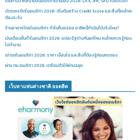
เดินทางจากสนามบินอเมริกาเข้าเมือง 2026: LAX, JFK, SFO ไปยังไงดี?
บัตรเครดิตในอเมริกา 2026: เริ่มต้นสร้าง Credit Score และสิ่งที่คนไทย
ต้องระวัง
ร้านอาหารไทยในอเมริกา: ทำไมถึงอร่อย อาชีพนี้ทำเงินได้จริงไหม?
เงินเดือนขั้นต่ำในอเมริกา 2026: แต่ละรัฐต่างกันแค่ไหน คนไทยควรรู้ก่อน
ไปทำงาน
เช่ารถในอเมริกา 2026: ราคา เงื่อนไข และสิ่งที่ต้องรู้ก่อนกดจอง
ผ่าน ตม อเมริกา 2026: เตรียมตัวให้ผ่านฉลุย
เว็บหาแฟนต่างชาติ ยอดฮิต