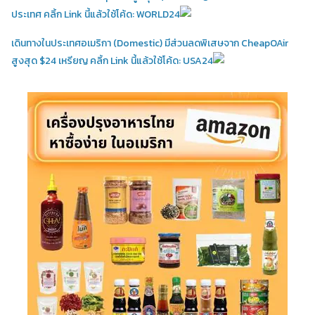
ประเทศ คลิ้ก Link นี้แล้วใช้โค้ด: WORLD24
เดินทางในประเทศอเมริกา (Domestic)
มีส่วนลดพิเสษจาก CheapOAir
สูงสุด $24 เหรียญ คลิ้ก Link นี้แล้วใช้โค้ด: USA24