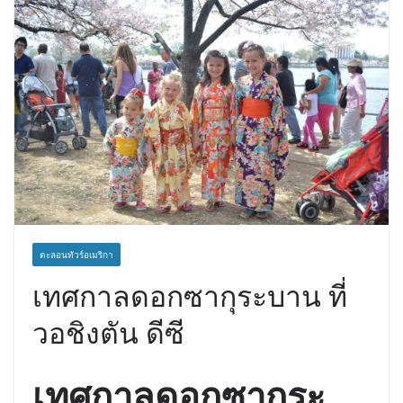
ตะลอนทัวร์อเมริกา
เทศกาลดอกซากุระบาน ที่
วอชิงตัน ดีซี
เทศกาลดอกซากุระ