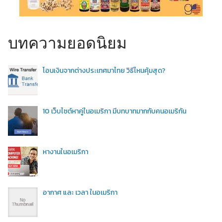
บทความยอดนิยม
โอนเงินจากต่างประเทศมาไทย วิธีไหนคุ้มสุด?
10 เว็บไซต์หาคู่ในอเมริกา มีบทบาทมากกับคนอเมริกัน
หางานในอเมริกา
อากาศ และ เวลา ในอเมริกา