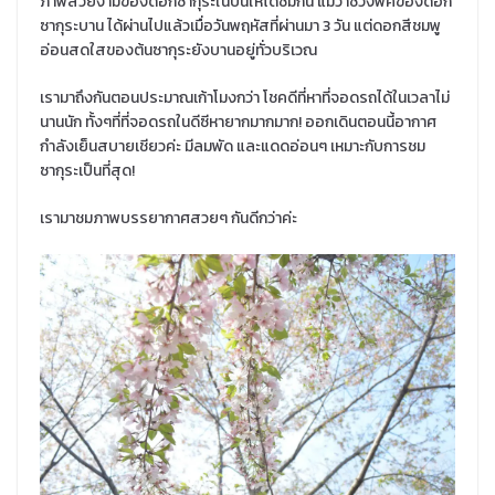
ภาพสวยงามของดอกซากุระในปีนี้ให้ได้ชมกัน แม้ว่าช่วงพีคของดอก
ซากุระบาน ได้ผ่านไปแล้วเมื่อวันพฤหัสที่ผ่านมา 3 วัน แต่ดอกสีชมพู
อ่อนสดใสของต้นซากุระยังบานอยู่ทั่วบริเวณ
เรามาถึงกันตอนประมาณเก้าโมงกว่า โชคดีที่หาที่จอดรถได้ในเวลาไม่
นานนัก ทั้งๆที่ที่จอดรถในดีซีหายากมากมาก! ออกเดินตอนนี้อากาศ
กำลังเย็นสบายเชียวค่ะ มีลมพัด และแดดอ่อนๆ เหมาะกับการชม
ซากุระเป็นที่สุด!
เรามาชมภาพบรรยากาศสวยๆ กันดีกว่าค่ะ