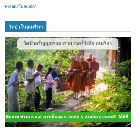
หารถเช่าในอเมริกา
วัดป่าในอเมริกา