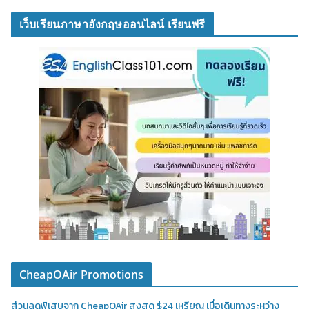
เว็บเรียนภาษาอังกฤษออนไลน์ เรียนฟรี
CheapOAir Promotions
ส่วนลดพิเสษจาก CheapOAir สูงสุด $24 เหรียญ เมื่อเดินทางระหว่าง