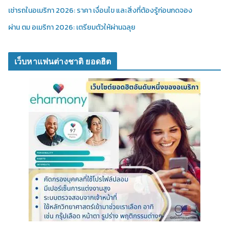
เช่ารถในอเมริกา 2026: ราคา เงื่อนไข และสิ่งที่ต้องรู้ก่อนกดจอง
ผ่าน ตม อเมริกา 2026: เตรียมตัวให้ผ่านฉลุย
เว็บหาแฟนต่างชาติ ยอดฮิต