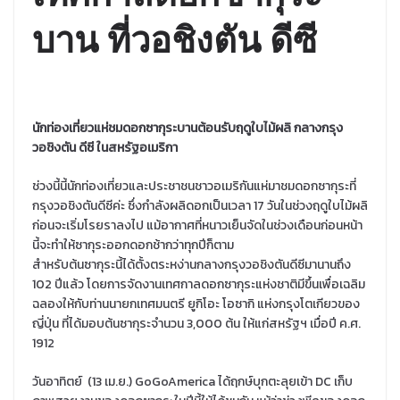
บาน ที่วอชิงตัน ดีซี
นักท่องเที่ยวแห่ชมดอกซากุระบานต้อนรับฤดูใบไม้ผลิ กลางกรุง
วอชิงตัน ดีซี ในสหรัฐอเมริกา
ช่วงนี้นี้นักท่องเที่ยวและประชาชนชาวอเมริกันแห่มาชมดอกซากุระที่
กรุงวอชิงตันดีซีค่ะ ซึ่งกำลังผลิดอกเป็นเวลา 17 วันในช่วงฤดูใบไม้ผลิ
ก่อนจะเริ่มโรยราลงไป แม้อากาศที่หนาวเย็นจัดในช่วงเดือนก่อนหน้า
นี้จะทำให้ซากุระออกดอกช้ากว่าทุกปีก็ตาม
สำหรับต้นซากุระนี้ได้ตั้งตระหง่านกลางกรุงวอชิงตันดีซีมานานถึง
102 ปีแล้ว โดยการจัดงานเทศกาลดอกซากุระแห่งชาติมีขึ้นเพื่อเฉลิม
ฉลองให้กับท่านนายกเทศมนตรี ยูกิโอะ โอซากิ แห่งกรุงโตเกียวของ
ญี่ปุ่น ที่ได้มอบต้นซากุระจำนวน 3,000 ต้น ให้แก่สหรัฐฯ เมื่อปี ค.ศ.
1912
วันอาทิตย์ (13 เม.ย.) GoGoAmerica ได้ฤกษ์บุกตะลุยเข้า DC เก็บ