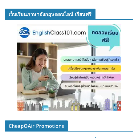
เว็บเรียนภาษาอังกฤษออนไลน์ เรียนฟรี
CheapOAir Promotions