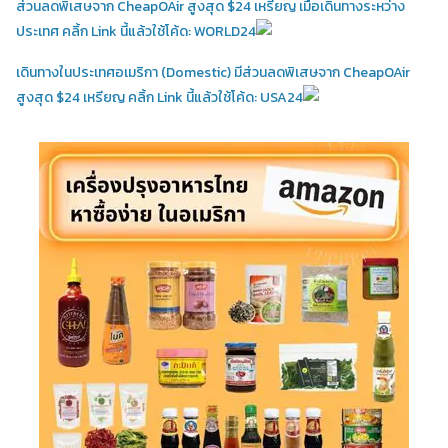
ส่วนลดพิเสษจาก CheapOAir สูงสุด $24 เหรียญ เมื่อเดินทางระหว่าง
ประเทศ คลิ้ก Link นี้แล้วใช้โค้ด: WORLD24
เดินทางในประเทศอเมริกา (Domestic)
มีส่วนลดพิเสษจาก CheapOAir
สูงสุด $24 เหรียญ คลิ้ก Link นี้แล้วใช้โค้ด: USA24