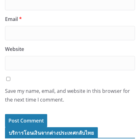
Email
*
Website
Save my name, email, and website in this browser for
the next time I comment.
บริการโอนเงินจากต่างประเทศกลับไทย