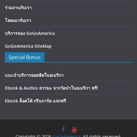
ร่วมงานกับเรา
โฆษณากับเรา
บริการของ GoGoAmerica
GoGoAmerica SiteMap
Special Bonus
แนะนำบริการยอดฮิตในอเมริกา
Ebook & Audios ธรรมะ จากวัดป่าในอเมริกา ฟรี!
Ebook ล็อตโต้ กรีนการ์ด แจกฟรี
Copyright © 2026
GoGoAmerica
. All rights reserved.