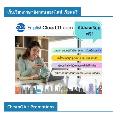
เว็บเรียนภาษาอังกฤษออนไลน์ เรียนฟรี
CheapOAir Promotions