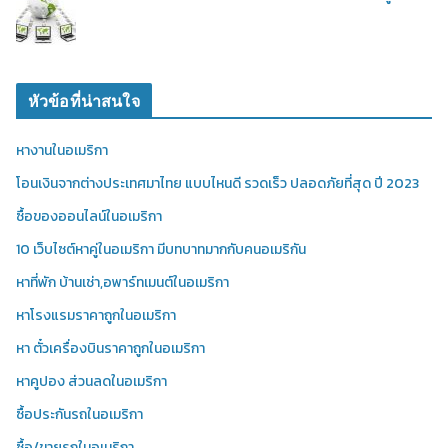
หัวข้อที่น่าสนใจ
หางานในอเมริกา
โอนเงินจากต่างประเทศมาไทย แบบไหนดี รวดเร็ว ปลอดภัยที่สุด ปี 2023
ซื้อของออนไลน์ในอเมริกา
10 เว็บไซต์หาคู่ในอเมริกา มีบทบาทมากกับคนอเมริกัน
หาที่พัก บ้านเช่า,อพาร์ทเมนต์ในอเมริกา
หาโรงแรมราคาถูกในอเมริกา
หา ตั๋วเครื่องบินราคาถูกในอเมริกา
หาคูปอง ส่วนลดในอเมริกา
ซื้อประกันรถในอเมริกา
ซื้อ/ขายรถในอเมริกา