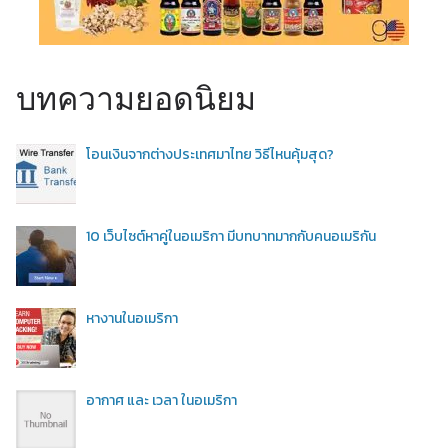
บทความยอดนิยม
โอนเงินจากต่างประเทศมาไทย วิธีไหนคุ้มสุด?
10 เว็บไซต์หาคู่ในอเมริกา มีบทบาทมากกับคนอเมริกัน
หางานในอเมริกา
อากาศ และ เวลา ในอเมริกา