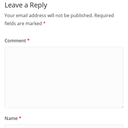
Leave a Reply
Your email address will not be published.
Required
fields are marked
*
Comment
*
Name
*