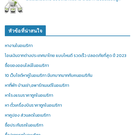
หัวข้อที่น่าสนใจ
หางานในอเมริกา
โอนเงินจากต่างประเทศมาไทย แบบไหนดี รวดเร็ว ปลอดภัยที่สุด ปี 2023
ซื้อของออนไลน์ในอเมริกา
10 เว็บไซต์หาคู่ในอเมริกา มีบทบาทมากกับคนอเมริกัน
หาที่พัก บ้านเช่า,อพาร์ทเมนต์ในอเมริกา
หาโรงแรมราคาถูกในอเมริกา
หา ตั๋วเครื่องบินราคาถูกในอเมริกา
หาคูปอง ส่วนลดในอเมริกา
ซื้อประกันรถในอเมริกา