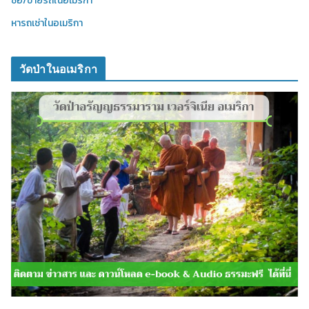
ซื้อ/ขายรถในอเมริกา
หารถเช่าในอเมริกา
วัดป่าในอเมริกา