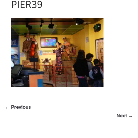
PIER39
← Previous
Next →