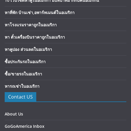
10 เว็บไซต์หาคู่ในอเมริกา มีบทบาทมากกับคนอเมริกัน
หาที่พัก บ้านเช่า,อพาร์ทเมนต์ในอเมริกา
หาโรงแรมราคาถูกในอเมริกา
หา ตั๋วเครื่องบินราคาถูกในอเมริกา
หาคูปอง ส่วนลดในอเมริกา
ซื้อประกันรถในอเมริกา
ซื้อ/ขายรถในอเมริกา
หารถเช่าในอเมริกา
Contact US
About Us
GoGoAmerica Inbox