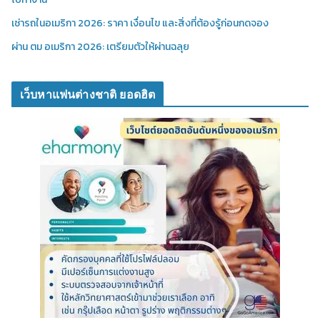
เช่ารถในอเมริกา 2026: ราคา เงื่อนไข และสิ่งที่ต้องรู้ก่อนกดจอง
ผ่าน ตม อเมริกา 2026: เตรียมตัวให้ผ่านฉลุย
เว็บหาแฟนต่างชาติ ยอดฮิต