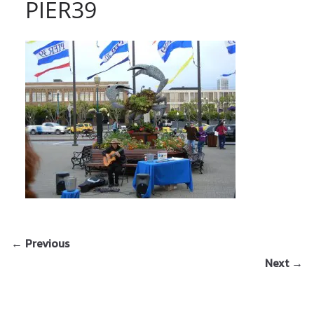
PIER39
← Previous
Next →