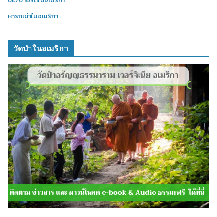
ซื้อ/ขายรถในอเมริกา
หารถเช่าในอเมริกา
วัดป่าในอเมริกา