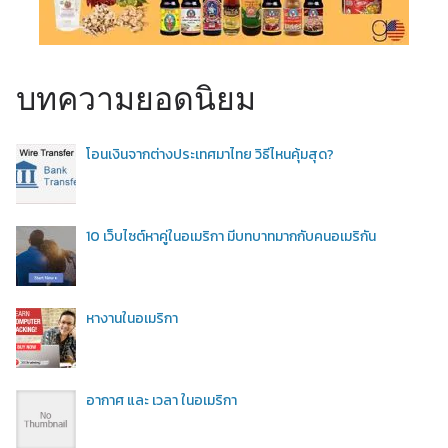
บทความยอดนิยม
โอนเงินจากต่างประเทศมาไทย วิธีไหนคุ้มสุด?
10 เว็บไซต์หาคู่ในอเมริกา มีบทบาทมากกับคนอเมริกัน
หางานในอเมริกา
อากาศ และ เวลา ในอเมริกา