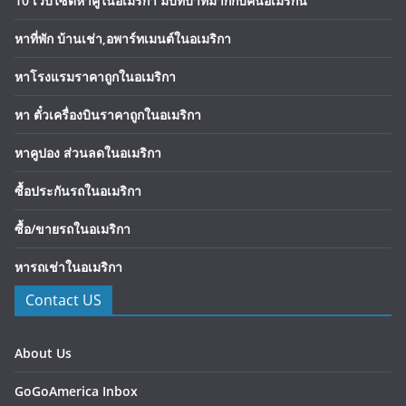
10 เว็บไซต์หาคู่ในอเมริกา มีบทบาทมากกับคนอเมริกัน
หาที่พัก บ้านเช่า,อพาร์ทเมนต์ในอเมริกา
หาโรงแรมราคาถูกในอเมริกา
หา ตั๋วเครื่องบินราคาถูกในอเมริกา
หาคูปอง ส่วนลดในอเมริกา
ซื้อประกันรถในอเมริกา
ซื้อ/ขายรถในอเมริกา
หารถเช่าในอเมริกา
Contact US
About Us
GoGoAmerica Inbox