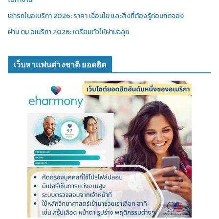
เช่ารถในอเมริกา 2026: ราคา เงื่อนไข และสิ่งที่ต้องรู้ก่อนกดจอง
ผ่าน ตม อเมริกา 2026: เตรียมตัวให้ผ่านฉลุย
เว็บหาแฟนต่างชาติ ยอดฮิต