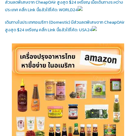
ส่วนลดพิเสษจาก CheapOAir สูงสุด $24 เหรียญ เมื่อเดินทางระหว่าง
ประเทศ คลิ้ก Link นี้แล้วใช้โค้ด: WORLD24
เดินทางในประเทศอเมริกา (Domestic)
มีส่วนลดพิเสษจาก CheapOAir
สูงสุด $24 เหรียญ คลิ้ก Link นี้แล้วใช้โค้ด: USA24