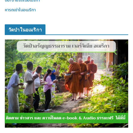
ซื้อ/ขายรถในอเมริกา
หารถเช่าในอเมริกา
วัดป่าในอเมริกา