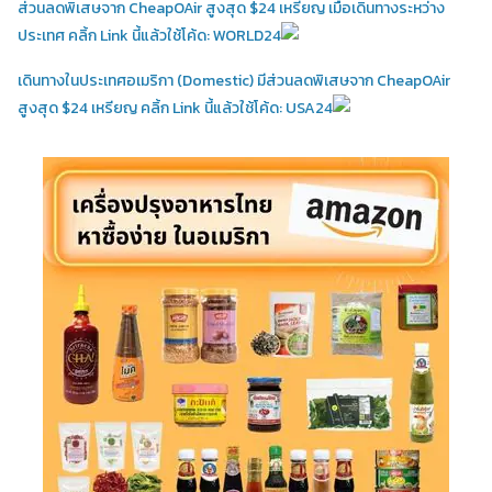
ส่วนลดพิเสษจาก CheapOAir สูงสุด $24 เหรียญ เมื่อเดินทางระหว่าง
ประเทศ คลิ้ก Link นี้แล้วใช้โค้ด: WORLD24
เดินทางในประเทศอเมริกา (Domestic)
มีส่วนลดพิเสษจาก CheapOAir
สูงสุด $24 เหรียญ คลิ้ก Link นี้แล้วใช้โค้ด: USA24