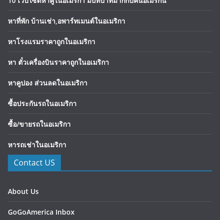
10 เว็บไซต์หาคู่ในอเมริกา มีบทบาทมากกับคนอเมริกัน
หาที่พัก บ้านเช่า,อพาร์ทเมนต์ในอเมริกา
หาโรงแรมราคาถูกในอเมริกา
หา ตั๋วเครื่องบินราคาถูกในอเมริกา
หาคูปอง ส่วนลดในอเมริกา
ซื้อประกันรถในอเมริกา
ซื้อ/ขายรถในอเมริกา
หารถเช่าในอเมริกา
Contact US
About Us
GoGoAmerica Inbox