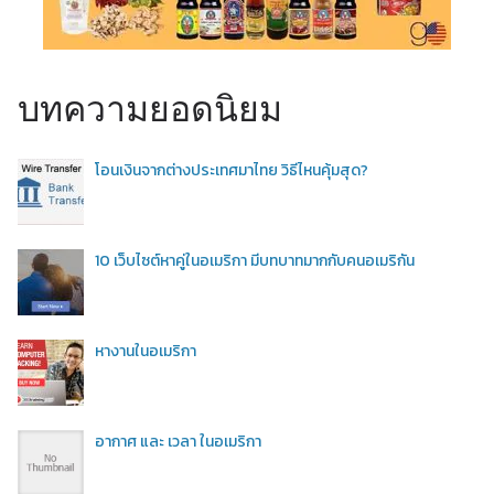
บทความยอดนิยม
โอนเงินจากต่างประเทศมาไทย วิธีไหนคุ้มสุด?
10 เว็บไซต์หาคู่ในอเมริกา มีบทบาทมากกับคนอเมริกัน
หางานในอเมริกา
อากาศ และ เวลา ในอเมริกา