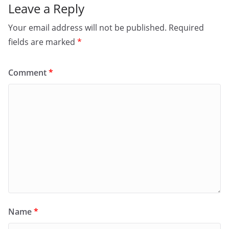
Leave a Reply
Your email address will not be published.
Required
fields are marked
*
Comment
*
Name
*