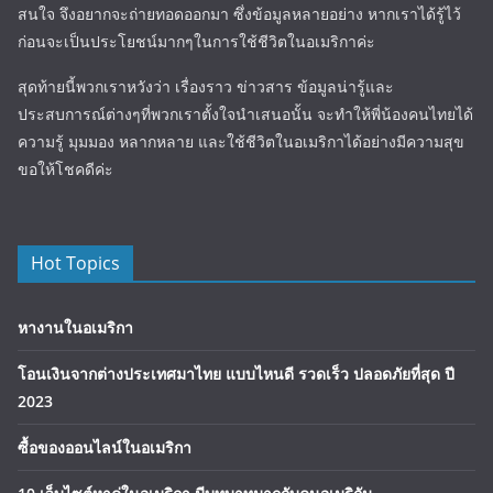
สนใจ จึงอยากจะถ่ายทอดออกมา ซึ่งข้อมูลหลายอย่าง หากเราได้รู้ไว้
ก่อนจะเป็นประโยชน์มากๆในการใช้ชีวิตในอเมริกาค่ะ
สุดท้ายนี้พวกเราหวังว่า เรื่องราว ข่าวสาร ข้อมูลน่ารู้และ
ประสบการณ์ต่างๆที่พวกเราตั้งใจนำเสนอนั้น จะทำให้พี่น้องคนไทยได้
ความรู้ มุมมอง หลากหลาย และใช้ชีวิตในอเมริกาได้อย่างมีความสุข
ขอให้โชคดีค่ะ
Hot Topics
หางานในอเมริกา
โอนเงินจากต่างประเทศมาไทย แบบไหนดี รวดเร็ว ปลอดภัยที่สุด ปี
2023
ซื้อของออนไลน์ในอเมริกา