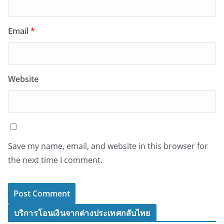
Email
*
Website
Save my name, email, and website in this browser for
the next time I comment.
บริการโอนเงินจากต่างประเทศกลับไทย