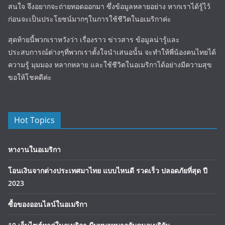
สนใจ จึงอยากจะถ่ายทอดออกมา ซึ่งข้อมูลหลายอย่าง หากเราได้รู้ไว้
ก่อนจะเป็นประโยชน์มากๆในการใช้ชีวิตในอเมริกาค่ะ
สุดท้ายนี้พวกเราหวังว่า เรื่องราว ข่าวสาร ข้อมูลน่ารู้และ
ประสบการณ์ต่างๆที่พวกเราตั้งใจนำเสนอนั้น จะทำให้พี่น้องคนไทยได้
ความรู้ มุมมอง หลากหลาย และใช้ชีวิตในอเมริกาได้อย่างมีความสุข
ขอให้โชคดีค่ะ
Hot Topics
หางานในอเมริกา
โอนเงินจากต่างประเทศมาไทย แบบไหนดี รวดเร็ว ปลอดภัยที่สุด ปี
2023
ซื้อของออนไลน์ในอเมริกา