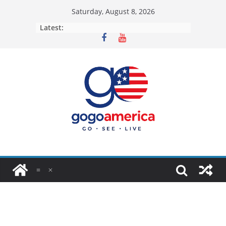
Skip
Saturday, August 8, 2026
to
Latest:
content