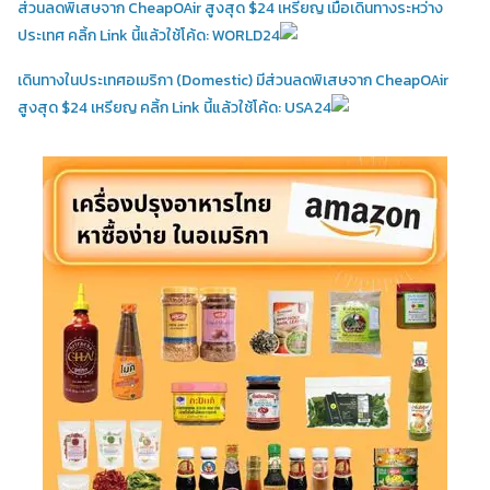
ส่วนลดพิเสษจาก CheapOAir สูงสุด $24 เหรียญ เมื่อเดินทางระหว่าง
ประเทศ คลิ้ก Link นี้แล้วใช้โค้ด: WORLD24
เดินทางในประเทศอเมริกา (Domestic)
มีส่วนลดพิเสษจาก CheapOAir
สูงสุด $24 เหรียญ คลิ้ก Link นี้แล้วใช้โค้ด: USA24