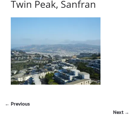
Twin Peak, Sanfran
← Previous
Next →