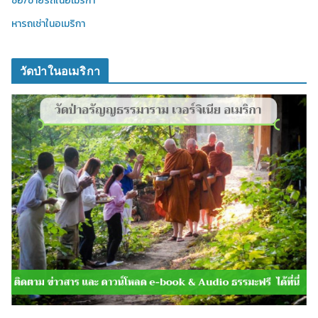
ซื้อ/ขายรถในอเมริกา
หารถเช่าในอเมริกา
วัดป่าในอเมริกา