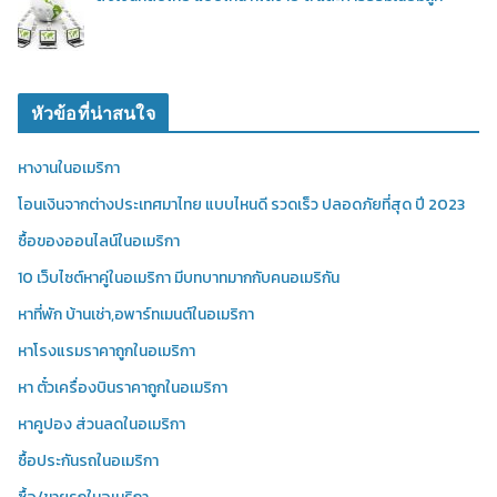
หัวข้อที่น่าสนใจ
หางานในอเมริกา
โอนเงินจากต่างประเทศมาไทย แบบไหนดี รวดเร็ว ปลอดภัยที่สุด ปี 2023
ซื้อของออนไลน์ในอเมริกา
10 เว็บไซต์หาคู่ในอเมริกา มีบทบาทมากกับคนอเมริกัน
หาที่พัก บ้านเช่า,อพาร์ทเมนต์ในอเมริกา
หาโรงแรมราคาถูกในอเมริกา
หา ตั๋วเครื่องบินราคาถูกในอเมริกา
หาคูปอง ส่วนลดในอเมริกา
ซื้อประกันรถในอเมริกา