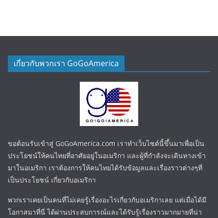
เกี่ยวกับพวกเรา GoGoAmerica
ขอต้อนรับเข้าสู่ GoGoAmerica.com เราทำเว็บไซต์นี้ขึ้นมาเพื่อเป็น
ประโยชน์ให้คนไทยที่อาศัยอยู่ในอเมริกา และผู้ที่กำลังจะเดินทางเข้า
มาในอเมริกา เราต้องการให้คนไทยได้รับข้อมูลและเรื่องราวต่างๆที่
เป็นประโยชน์ เกี่ยวกับอเมริกา
พวกเราเคยเป็นคนที่ไม่เคยรู้เรื่องอะไรเกี่ยวกับอเมริกาเลย แต่เมื่อได้มี
โอกาสมาที่นี่ ได้ผ่านประสบการณ์และได้รับรู้เรื่องราวมากมายที่น่า