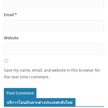
Email
*
Website
Save my name, email, and website in this browser for
the next time I comment.
บริการโอนเงินจากต่างประเทศกลับไทย