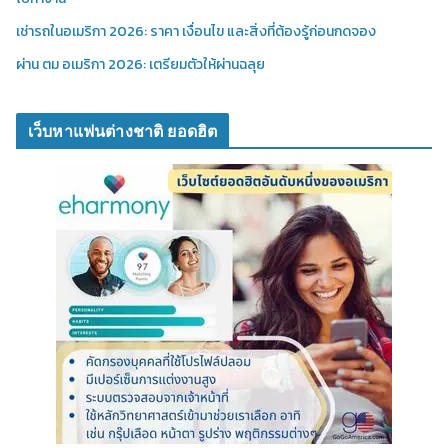
เช่ารถในอเมริกา 2026: ราคา เงื่อนไข และสิ่งที่ต้องรู้ก่อนกดจอง
ผ่าน ตม อเมริกา 2026: เตรียมตัวให้ผ่านฉลุย
เว็บหาแฟนต่างชาติ ยอดฮิต