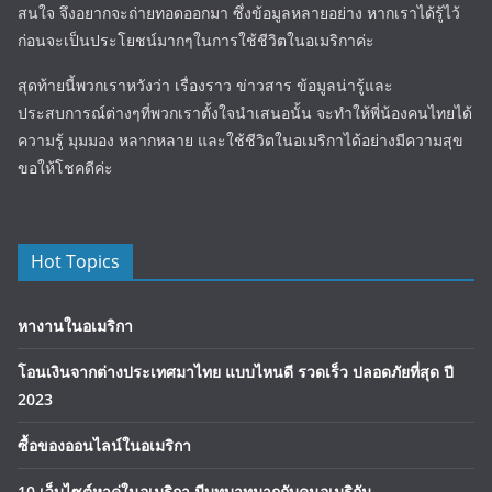
สนใจ จึงอยากจะถ่ายทอดออกมา ซึ่งข้อมูลหลายอย่าง หากเราได้รู้ไว้
ก่อนจะเป็นประโยชน์มากๆในการใช้ชีวิตในอเมริกาค่ะ
สุดท้ายนี้พวกเราหวังว่า เรื่องราว ข่าวสาร ข้อมูลน่ารู้และ
ประสบการณ์ต่างๆที่พวกเราตั้งใจนำเสนอนั้น จะทำให้พี่น้องคนไทยได้
ความรู้ มุมมอง หลากหลาย และใช้ชีวิตในอเมริกาได้อย่างมีความสุข
ขอให้โชคดีค่ะ
Hot Topics
หางานในอเมริกา
โอนเงินจากต่างประเทศมาไทย แบบไหนดี รวดเร็ว ปลอดภัยที่สุด ปี
2023
ซื้อของออนไลน์ในอเมริกา
10 เว็บไซต์หาคู่ในอเมริกา มีบทบาทมากกับคนอเมริกัน