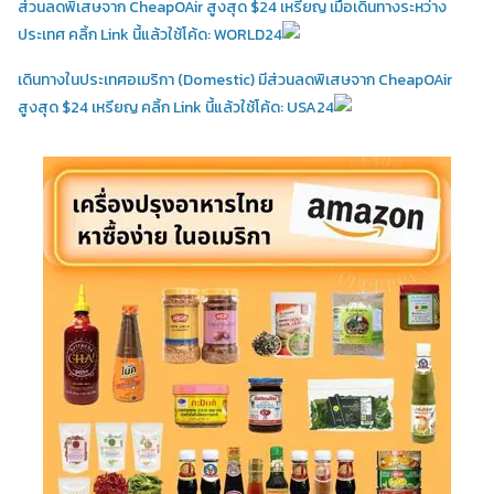
ส่วนลดพิเสษจาก CheapOAir สูงสุด $24 เหรียญ เมื่อเดินทางระหว่าง
ประเทศ คลิ้ก Link นี้แล้วใช้โค้ด: WORLD24
เดินทางในประเทศอเมริกา (Domestic)
มีส่วนลดพิเสษจาก CheapOAir
สูงสุด $24 เหรียญ คลิ้ก Link นี้แล้วใช้โค้ด: USA24