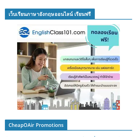
เว็บเรียนภาษาอังกฤษออนไลน์ เรียนฟรี
CheapOAir Promotions