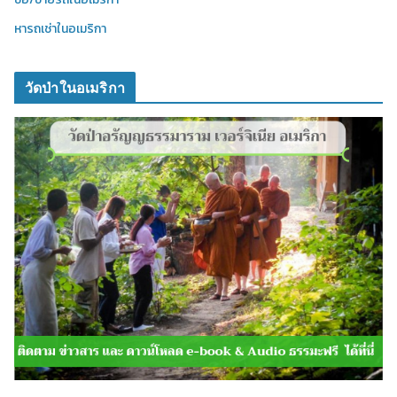
หารถเช่าในอเมริกา
วัดป่าในอเมริกา