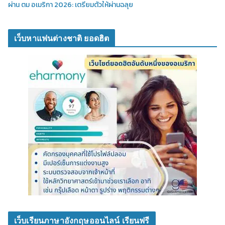
ผ่าน ตม อเมริกา 2026: เตรียมตัวให้ผ่านฉลุย
เว็บหาแฟนต่างชาติ ยอดฮิต
เว็บเรียนภาษาอังกฤษออนไลน์ เรียนฟรี