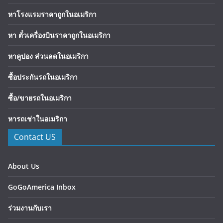
หาโรงแรมราคาถูกในอเมริกา
หา ตั๋วเครื่องบินราคาถูกในอเมริกา
หาคูปอง ส่วนลดในอเมริกา
ซื้อประกันรถในอเมริกา
ซื้อ/ขายรถในอเมริกา
หารถเช่าในอเมริกา
Contact US
About Us
GoGoAmerica Inbox
ร่วมงานกับเรา