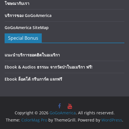
โฆษณากับเรา
บริการของ GoGoAmerica
GoGoAmerica SiteMap
Special Bonus
แนะนำบริการยอดฮิตในอเมริกา
Ebook & Audios ธรรมะ จากวัดป่าในอเมริกา ฟรี!
Ebook ล็อตโต้ กรีนการ์ด แจกฟรี
Copyright © 2026
GoGoAmerica
. All rights reserved.
Theme:
ColorMag Pro
by ThemeGrill. Powered by
WordPress
.