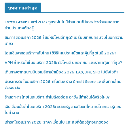
บทความล่าสุด
Lotto Green Card 2027 ถูกระงับไม่มีกำหนด! อัปเดตข่าวด่วนคนอยาก
ย้ายประเทศต้องรู้
ซิมการ์ดอเมริกา 2026: ใช้ยี่ห้อไหนดีที่สุด? เปรียบเทียบครบจบในบทความ
เดียว
โอนเงินจากอเมริกากลับไทย ใช้วิธีไหนประหยัดและคุ้มที่สุดในปี 2026?
VPN สำหรับใช้ในอเมริกา 2026: ตัวไหนดี ปลอดภัย และราคาคุ้มค่าที่สุด?
เดินทางจากสนามบินอเมริกาเข้าเมือง 2026: LAX, JFK, SFO ไปยังไงดี?
บัตรเครดิตในอเมริกา 2026: เริ่มต้นสร้าง Credit Score และสิ่งที่คนไทย
ต้องระวัง
ร้านอาหารไทยในอเมริกา: ทำไมถึงอร่อย อาชีพนี้ทำเงินได้จริงไหม?
เงินเดือนขั้นต่ำในอเมริกา 2026: แต่ละรัฐต่างกันแค่ไหน คนไทยควรรู้ก่อน
ไปทำงาน
เช่ารถในอเมริกา 2026: ราคา เงื่อนไข และสิ่งที่ต้องรู้ก่อนกดจอง