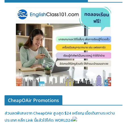
CheapOAir Promotions
ส่วนลดพิเสษจาก CheapOAir สูงสุด $24 เหรียญ เมื่อเดินทางระหว่าง
ประเทศ คลิ้ก Link นี้แล้วใช้โค้ด: WORLD24