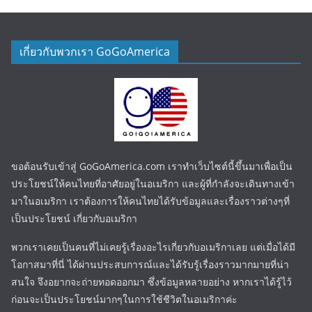
เกี่ยวกับพวกเรา GoGoAmerica
ขอต้อนรับเข้าสู่ GoGoAmerica.com เราทำเว็บไซต์นี้ขึ้นมาเพื่อเป็น
ประโยชน์ให้คนไทยที่อาศัยอยู่ในอเมริกา และผู้ที่กำลังจะเดินทางเข้า
มาในอเมริกา เราต้องการให้คนไทยได้รับข้อมูลและเรื่องราวต่างๆที่
เป็นประโยชน์ เกี่ยวกับอเมริกา
พวกเราเคยเป็นคนที่ไม่เคยรู้เรื่องอะไรเกี่ยวกับอเมริกาเลย แต่เมื่อได้มี
โอกาสมาที่นี่ ได้ผ่านประสบการณ์และได้รับรู้เรื่องราวมากมายที่น่า
สนใจ จึงอยากจะถ่ายทอดออกมา ซึ่งข้อมูลหลายอย่าง หากเราได้รู้ไว้
ก่อนจะเป็นประโยชน์มากๆในการใช้ชีวิตในอเมริกาค่ะ